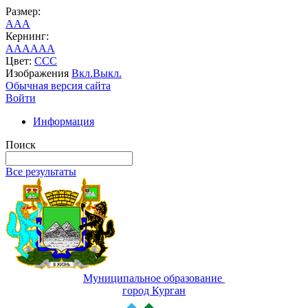
Размер:
A
A
A
Кернинг:
AA
AA
AA
Цвет:
C
C
C
Изображения
Вкл.
Выкл.
Обычная версия сайта
Войти
Информация
Поиск
Все результаты
Муниципальное образование
город Курган