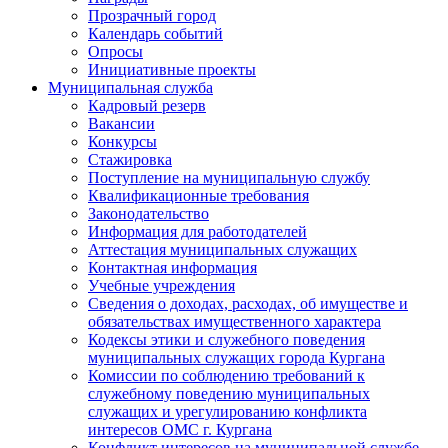
Прозрачный город
Календарь событий
Опросы
Инициативные проекты
Муниципальная служба
Кадровый резерв
Вакансии
Конкурсы
Стажировка
Поступление на муниципальную службу
Квалификационные требования
Законодательство
Информация для работодателей
Аттестация муниципальных служащих
Контактная информация
Учебные учреждения
Сведения о доходах, расходах, об имуществе и
обязательствах имущественного характера
Кодексы этики и служебного поведения
муниципальных служащих города Кургана
Комиссии по соблюдению требований к
служебному поведению муниципальных
служащих и урегулированию конфликта
интересов ОМС г. Кургана
Конфликт интересов на муниципальной службе