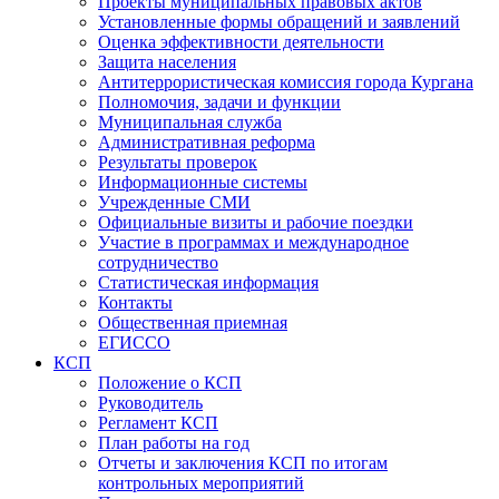
Проекты муниципальных правовых актов
Установленные формы обращений и заявлений
Оценка эффективности деятельности
Защита населения
Антитеррористическая комиссия города Кургана
Полномочия, задачи и функции
Муниципальная служба
Административная реформа
Результаты проверок
Информационные системы
Учрежденные СМИ
Официальные визиты и рабочие поездки
Участие в программах и международное
сотрудничество
Статистическая информация
Контакты
Общественная приемная
ЕГИССО
КСП
Положение о КСП
Руководитель
Регламент КСП
План работы на год
Отчеты и заключения КСП по итогам
контрольных мероприятий