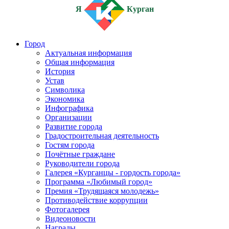
Я
Курган
Город
Актуальная информация
Общая информация
История
Устав
Символика
Экономика
Инфографика
Организации
Развитие города
Градостроительная деятельность
Гостям города
Почётные граждане
Руководители города
Галерея «Курганцы - гордость города»
Программа «Любимый город»
Премия «Трудящаяся молодежь»
Противодействие коррупции
Фотогалерея
Видеоновости
Награды