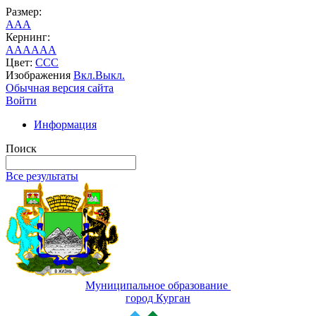
Размер:
A
A
A
Кернинг:
AA
AA
AA
Цвет:
C
C
C
Изображения
Вкл.
Выкл.
Обычная версия сайта
Войти
Информация
Поиск
Все результаты
Муниципальное образование
город Курган