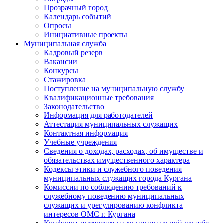
Прозрачный город
Календарь событий
Опросы
Инициативные проекты
Муниципальная служба
Кадровый резерв
Вакансии
Конкурсы
Стажировка
Поступление на муниципальную службу
Квалификационные требования
Законодательство
Информация для работодателей
Аттестация муниципальных служащих
Контактная информация
Учебные учреждения
Сведения о доходах, расходах, об имуществе и
обязательствах имущественного характера
Кодексы этики и служебного поведения
муниципальных служащих города Кургана
Комиссии по соблюдению требований к
служебному поведению муниципальных
служащих и урегулированию конфликта
интересов ОМС г. Кургана
Конфликт интересов на муниципальной службе