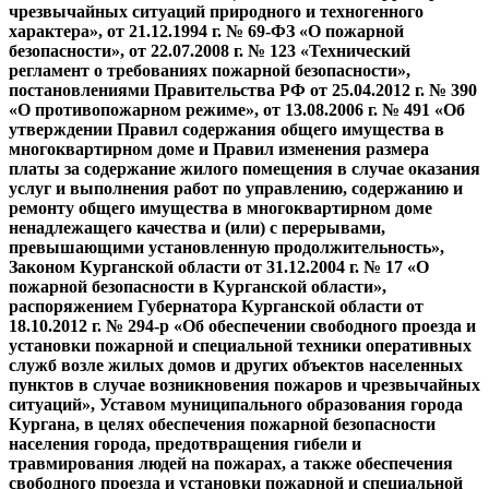
чрезвычайных ситуаций природного и те
х
ногенного
характера»,
от 21.12.1994 г.
№
69-ФЗ
«О пожарной
безопасности»
,
от 22.07.2008 г. № 123 «Технический
ре
гламент
о требованиях пожарной безопасности»,
п
остановлениями
Правительства РФ от 25.04.2012 г. № 390
«О противопожарном режиме»,
от 13.08.2006 г.
№ 491
«
Об
утверждении Правил содержания общего имущества в
многоквартирном доме и Правил изменения размера
платы за содержание жилого помещения в случае оказания
услуг и выполнения работ по управлению, содержанию и
ремонту общего имущества в многоквартирном доме
ненадлежащего качества и (или) с перерывами,
превышающими установленную продолжительность»,
З
аконом Курганской
области от
31.12.2004 г. № 17 «О
пожарной безопасности в Курганской области»,
р
аспоряжением
Губернатора Курганской области от
18.10.2012 г.
№
294-р
«
Об обеспечении свободного проезда и
установки пожарной и специальной техники оперативных
служб возле жилых домов и других объектов населенных
пунктов в случае возникновения
пожаров и чрезвычайных
ситуаций»
,
Уставом
муниципального образования города
Кургана
,
в
цел
ях обеспечения пожарной безопасности
населения города, предотвращения гибели и
травмирования людей на пожарах, а также обеспечения
свободного проезда и установки пожарной и
специал
ьной