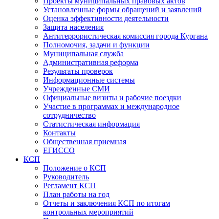
Проекты муниципальных правовых актов
Установленные формы обращений и заявлений
Оценка эффективности деятельности
Защита населения
Антитеррористическая комиссия города Кургана
Полномочия, задачи и функции
Муниципальная служба
Административная реформа
Результаты проверок
Информационные системы
Учрежденные СМИ
Официальные визиты и рабочие поездки
Участие в программах и международное
сотрудничество
Статистическая информация
Контакты
Общественная приемная
ЕГИССО
КСП
Положение о КСП
Руководитель
Регламент КСП
План работы на год
Отчеты и заключения КСП по итогам
контрольных мероприятий