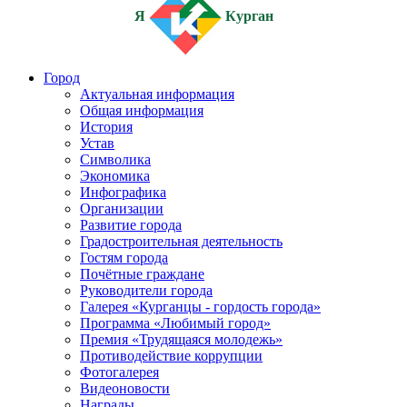
Я
Курган
Город
Актуальная информация
Общая информация
История
Устав
Символика
Экономика
Инфографика
Организации
Развитие города
Градостроительная деятельность
Гостям города
Почётные граждане
Руководители города
Галерея «Курганцы - гордость города»
Программа «Любимый город»
Премия «Трудящаяся молодежь»
Противодействие коррупции
Фотогалерея
Видеоновости
Награды