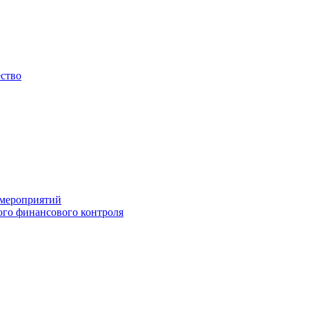
ество
 мероприятий
го финансового контроля