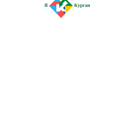
Я
Курган