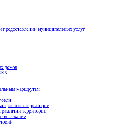
 предоставлении муниципальных услуг
ых домов
 ЖКХ
пальным маршрутам
говли
застроенной территории
м развитии территории
спользование
иторий