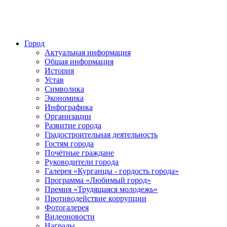
Город
Актуальная информация
Общая информация
История
Устав
Символика
Экономика
Инфографика
Организации
Развитие города
Градостроительная деятельность
Гостям города
Почётные граждане
Руководители города
Галерея «Курганцы - гордость города»
Программа «Любимый город»
Премия «Трудящаяся молодежь»
Противодействие коррупции
Фотогалерея
Видеоновости
Награды