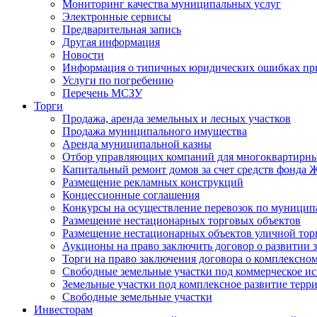
Мониторинг качества муниципальных услуг
Электронные сервисы
Предварительная запись
Другая информация
Новости
Информация о типичных юридических ошибках при
Услуги по погребению
Перечень МСЗУ
Торги
Продажа, аренда земельных и лесных участков
Продажа муниципального имущества
Аренда муниципальной казны
Отбор управляющих компаний для многоквартирн
Капитальный ремонт домов за счет средств фонда
Размещение рекламных конструкций
Концессионные соглашения
Конкурсы на осуществление перевозок по муници
Размещение нестационарных торговых объектов
Размещение нестационарных объектов уличной тор
Аукционы на право заключить договор о развитии 
Торги на право заключения договора о комплексно
Свободные земельные участки под коммерческое и
Земельные участки под комплексное развитие терр
Свободные земельные участки
Инвесторам