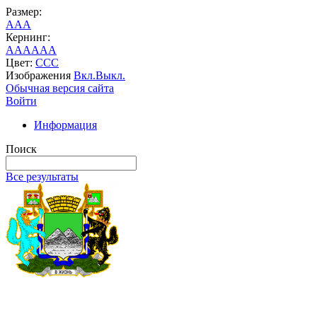
Размер:
A
A
A
Кернинг:
AA
AA
AA
Цвет:
C
C
C
Изображения
Вкл.
Выкл.
Обычная версия сайта
Войти
Информация
Поиск
Все результаты