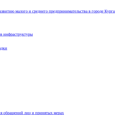
звитию малого и среднего предпринимательства в городе Курга
ов инфраструктуры
адки
ия обращений лиц и принятых мерах