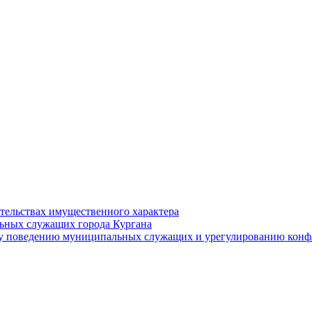
ательствах имущественного характера
ьных служащих города Кургана
у поведению муниципальных служащих и урегулированию конфл