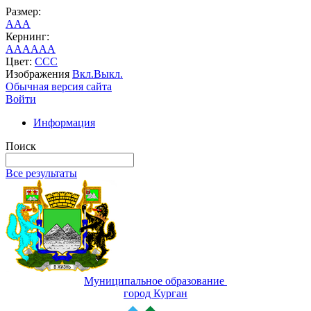
Размер:
A
A
A
Кернинг:
AA
AA
AA
Цвет:
C
C
C
Изображения
Вкл.
Выкл.
Обычная версия сайта
Войти
Информация
Поиск
Все результаты
Муниципальное образование
город Курган