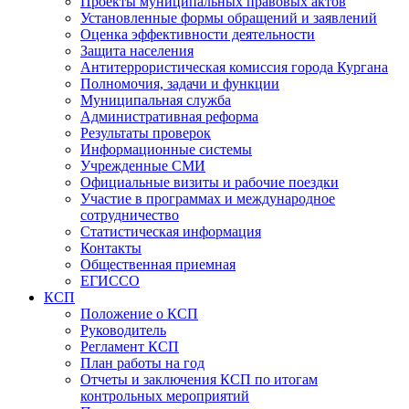
Проекты муниципальных правовых актов
Установленные формы обращений и заявлений
Оценка эффективности деятельности
Защита населения
Антитеррористическая комиссия города Кургана
Полномочия, задачи и функции
Муниципальная служба
Административная реформа
Результаты проверок
Информационные системы
Учрежденные СМИ
Официальные визиты и рабочие поездки
Участие в программах и международное
сотрудничество
Статистическая информация
Контакты
Общественная приемная
ЕГИССО
КСП
Положение о КСП
Руководитель
Регламент КСП
План работы на год
Отчеты и заключения КСП по итогам
контрольных мероприятий