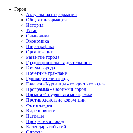
Город
Актуальная информация
Общая информация
История
Устав
Символика
Экономика
Инфографика
Организации
Развитие города
Градостроительная деятельность
Гостям города
Почётные граждане
Руководители города
Галерея «Курганцы - гордость города»
Программа «Любимый город»
Премия «Трудящаяся молодежь»
Противодействие коррупции
Фотогалерея
Видеоновости
Награды
Прозрачный город
Календарь событий
Опросы