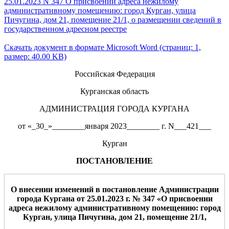
25.01.2023 N 347 О присвоении адреса нежилому
административному помещению: город Курган, улица
Пичугина, дом 21, помещение 21/1, о размещении сведений в
государственном адресном реестре
Скачать документ в формате Microsoft Word (страниц: 1,
размер: 40.00 KB)
Российская Федерация
Курганская область
АДМИНИСТРАЦИЯ ГОРОДА КУРГАНА
от «_30_»________января 2023________ г. N___421___
Курган
ПОСТАНОВЛЕНИЕ
О внесении изменений в постановление Ад
министрации
города Кургана от 25.01.2023 г. № 347
«
О присвоении
адреса нежилому административному помещению: город
Курган, улица Пичугина, дом 21, помещение 21/1,