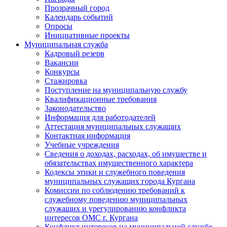
Прозрачный город
Календарь событий
Опросы
Инициативные проекты
Муниципальная служба
Кадровый резерв
Вакансии
Конкурсы
Стажировка
Поступление на муниципальную службу
Квалификационные требования
Законодательство
Информация для работодателей
Аттестация муниципальных служащих
Контактная информация
Учебные учреждения
Сведения о доходах, расходах, об имуществе и
обязательствах имущественного характера
Кодексы этики и служебного поведения
муниципальных служащих города Кургана
Комиссии по соблюдению требований к
служебному поведению муниципальных
служащих и урегулированию конфликта
интересов ОМС г. Кургана
Конфликт интересов на муниципальной службе