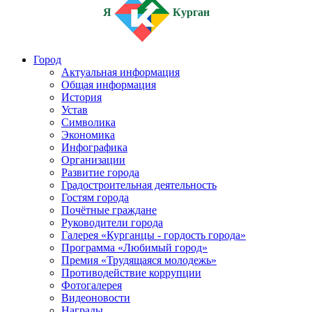
Я
Курган
Город
Актуальная информация
Общая информация
История
Устав
Символика
Экономика
Инфографика
Организации
Развитие города
Градостроительная деятельность
Гостям города
Почётные граждане
Руководители города
Галерея «Курганцы - гордость города»
Программа «Любимый город»
Премия «Трудящаяся молодежь»
Противодействие коррупции
Фотогалерея
Видеоновости
Награды