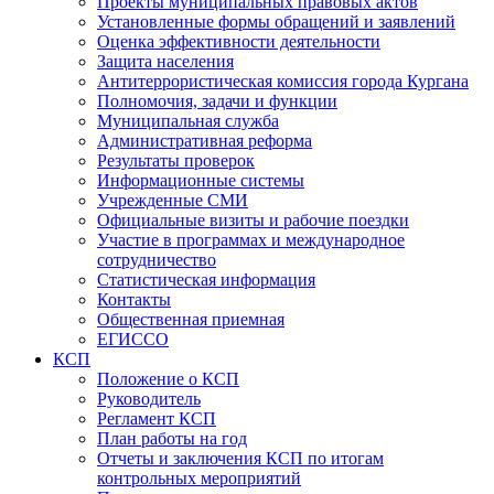
Проекты муниципальных правовых актов
Установленные формы обращений и заявлений
Оценка эффективности деятельности
Защита населения
Антитеррористическая комиссия города Кургана
Полномочия, задачи и функции
Муниципальная служба
Административная реформа
Результаты проверок
Информационные системы
Учрежденные СМИ
Официальные визиты и рабочие поездки
Участие в программах и международное
сотрудничество
Статистическая информация
Контакты
Общественная приемная
ЕГИССО
КСП
Положение о КСП
Руководитель
Регламент КСП
План работы на год
Отчеты и заключения КСП по итогам
контрольных мероприятий