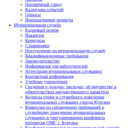
Прозрачный город
Календарь событий
Опросы
Инициативные проекты
Муниципальная служба
Кадровый резерв
Вакансии
Конкурсы
Стажировка
Поступление на муниципальную службу
Квалификационные требования
Законодательство
Информация для работодателей
Аттестация муниципальных служащих
Контактная информация
Учебные учреждения
Сведения о доходах, расходах, об имуществе и
обязательствах имущественного характера
Кодексы этики и служебного поведения
муниципальных служащих города Кургана
Комиссии по соблюдению требований к
служебному поведению муниципальных
служащих и урегулированию конфликта
интересов ОМС г. Кургана
Конфликт интересов на муниципальной службе