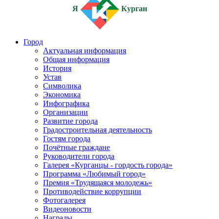
Я
Курган
Город
Актуальная информация
Общая информация
История
Устав
Символика
Экономика
Инфографика
Организации
Развитие города
Градостроительная деятельность
Гостям города
Почётные граждане
Руководители города
Галерея «Курганцы - гордость города»
Программа «Любимый город»
Премия «Трудящаяся молодежь»
Противодействие коррупции
Фотогалерея
Видеоновости
Награды