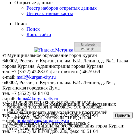
Открытые данные
Реестр наборов открытых данных
Интерактивные карты
Поиск
Поиск
Карта сайта
© Муниципальное образование город Курган
640002, Россия, г. Курган, пл. им. В.И. Ленина, д. № 1, Глава
города Кургана, Администрация города Кургана
тел. +7 (3522) 42-88-01 факс (автомат.) 46-59-69
e-mail:
mail@kurgan-city.ru
640002, Россия, г. Курган, пл. им. В.И. Ленина, д. № 1,
Курганская городская Дума
тел. +7 (3522) 42-84-00
e-mail:
duma@kurgan-city.ru
Сайт использует сервисы веб-аналитики с
Управление массовых коммуникаций и общественных
помощью технологии «cookie». Это позволяет
отношений:
нам анализировать взаимодействие посетителей
тел. +7 (3522) 42-88-08 доб. 232, факс 46-51-64
Принять
с сайтом и делать его лучше. Продолжая
e-mail:
prokopieva@kurgan-city.ru
пользоваться сайтом, вы соглашаетесь с
Пресс-служба муниципального образования город Курган:
использованием файлов cookie.
тел. +7 (3522) 42-88-08 доб. 236, факс 46-51-64