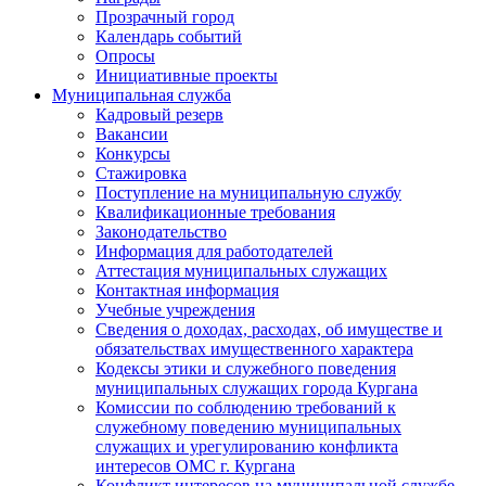
Прозрачный город
Календарь событий
Опросы
Инициативные проекты
Муниципальная служба
Кадровый резерв
Вакансии
Конкурсы
Стажировка
Поступление на муниципальную службу
Квалификационные требования
Законодательство
Информация для работодателей
Аттестация муниципальных служащих
Контактная информация
Учебные учреждения
Сведения о доходах, расходах, об имуществе и
обязательствах имущественного характера
Кодексы этики и служебного поведения
муниципальных служащих города Кургана
Комиссии по соблюдению требований к
служебному поведению муниципальных
служащих и урегулированию конфликта
интересов ОМС г. Кургана
Конфликт интересов на муниципальной службе