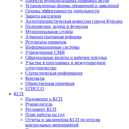
Проекты муниципальных правовых актов
Установленные формы обращений и заявлений
Оценка эффективности деятельности
Защита населения
Антитеррористическая комиссия города Кургана
Полномочия, задачи и функции
Муниципальная служба
Административная реформа
Результаты проверок
Информационные системы
Учрежденные СМИ
Официальные визиты и рабочие поездки
Участие в программах и международное
сотрудничество
Статистическая информация
Контакты
Общественная приемная
ЕГИССО
КСП
Положение о КСП
Руководитель
Регламент КСП
План работы на год
Отчеты и заключения КСП по итогам
контрольных мероприятий