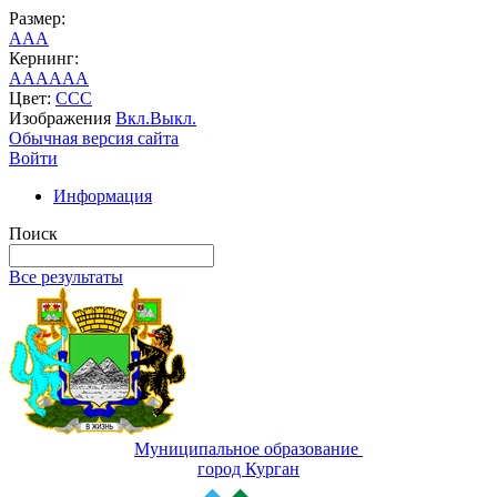
Размер:
A
A
A
Кернинг:
AA
AA
AA
Цвет:
C
C
C
Изображения
Вкл.
Выкл.
Обычная версия сайта
Войти
Информация
Поиск
Все результаты
Муниципальное образование
город Курган