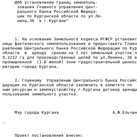
     @Об установлении границ землеполь-

      зования Главного управления Цент-

      рального банка Российской Федера-

      ции по Курганской области по ул.Ле-

      нина,36  в г.Кургане^

     1. На основании Земельного кодекса РСФСР установит
ницы фактического землепользования и предоставить Главн
равлению Центрального банка Российской Федерации по Кур
области  в  аренду  сроком на 5 лет земельный участок п
0,3232 га для производственных целей по ул.Ленина, 36 в
промышленной  (1-Б жилой) зоне градостроительной ценнос
ритории города Кургана.

     2. Главному  Управлению Центрального банка Российс
дерации по Курганской области заключить в комитете по  
ным ресурсам и землеустройству г.Кургана договор аренды
пользование земельного участка.

     Мэр города Кургана                      А.Ф.Ельчан
.

     Проект постановления внесен:
