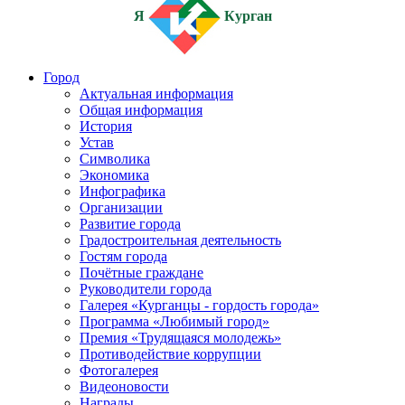
Я
Курган
Город
Актуальная информация
Общая информация
История
Устав
Символика
Экономика
Инфографика
Организации
Развитие города
Градостроительная деятельность
Гостям города
Почётные граждане
Руководители города
Галерея «Курганцы - гордость города»
Программа «Любимый город»
Премия «Трудящаяся молодежь»
Противодействие коррупции
Фотогалерея
Видеоновости
Награды