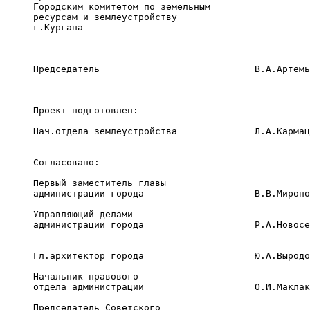
     Городским комитетом по земельным

     ресурсам и землеустройству

     г.Кургана

     Председатель                            В.А.Артемь
     Проект подготовлен:

     Нач.отдела землеустройства              Л.А.Кармац
     Согласовано:

     Первый заместитель главы

     администрации города                    В.В.Мироно
     Управляющий делами

     администрации города                    Р.А.Новосе
     Гл.архитектор города                    Ю.А.Выродо
     Начальник правового

     отдела администрации                    О.И.Маклак
     Председатель Советского
