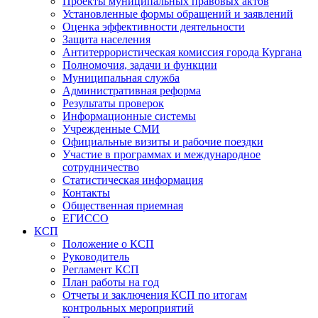
Проекты муниципальных правовых актов
Установленные формы обращений и заявлений
Оценка эффективности деятельности
Защита населения
Антитеррористическая комиссия города Кургана
Полномочия, задачи и функции
Муниципальная служба
Административная реформа
Результаты проверок
Информационные системы
Учрежденные СМИ
Официальные визиты и рабочие поездки
Участие в программах и международное
сотрудничество
Статистическая информация
Контакты
Общественная приемная
ЕГИССО
КСП
Положение о КСП
Руководитель
Регламент КСП
План работы на год
Отчеты и заключения КСП по итогам
контрольных мероприятий