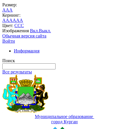
Размер:
A
A
A
Кернинг:
AA
AA
AA
Цвет:
C
C
C
Изображения
Вкл.
Выкл.
Обычная версия сайта
Войти
Информация
Поиск
Все результаты
Муниципальное образование
город Курган