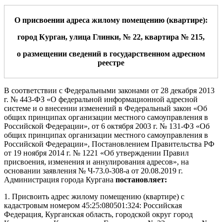
О присвоении адрес
а
жил
ому помещению (квартире)
:
город Курган, улица
Глинки
, №
22
, квартир
а
№
215
,
о
размещении сведений в государственном адресном
реестре
В соответствии с Федеральными законами от 28 декабря 2013
г. № 443-ФЗ «О федеральной информационной адресной
системе и о внесении изменений в Федеральный закон «Об
общих принципах организации местного самоуправления в
Российской Федерации», от 6 октября 2003 г. № 131-ФЗ «Об
общих принципах организации местного самоуправления в
Российской Федерации»
, Постановлением Правительства РФ
от 19 ноября 2014 г. № 1221 «Об утверждении Правил
присвоения, изменения и аннулирования адресов»
,
на
основании заявления № Ч-73.0-308-а от 20.08.2019 г.
Администрация города Кургана
постановляет:
1. Присвоить адрес жилому помещению (квартире) с
кадастровым номером 45:25:080501:324: Российская
Федерация, Курганская область, городской округ город