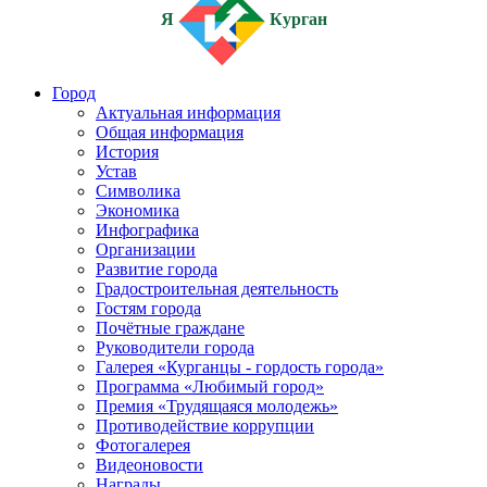
Я
Курган
Город
Актуальная информация
Общая информация
История
Устав
Символика
Экономика
Инфографика
Организации
Развитие города
Градостроительная деятельность
Гостям города
Почётные граждане
Руководители города
Галерея «Курганцы - гордость города»
Программа «Любимый город»
Премия «Трудящаяся молодежь»
Противодействие коррупции
Фотогалерея
Видеоновости
Награды