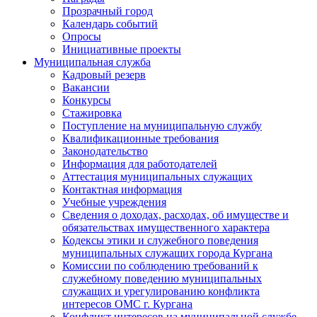
Прозрачный город
Календарь событий
Опросы
Инициативные проекты
Муниципальная служба
Кадровый резерв
Вакансии
Конкурсы
Стажировка
Поступление на муниципальную службу
Квалификационные требования
Законодательство
Информация для работодателей
Аттестация муниципальных служащих
Контактная информация
Учебные учреждения
Сведения о доходах, расходах, об имуществе и
обязательствах имущественного характера
Кодексы этики и служебного поведения
муниципальных служащих города Кургана
Комиссии по соблюдению требований к
служебному поведению муниципальных
служащих и урегулированию конфликта
интересов ОМС г. Кургана
Конфликт интересов на муниципальной службе