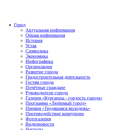
Город
Актуальная информация
Общая информация
История
Устав
Символика
Экономика
Инфографика
Организации
Развитие города
Градостроительная деятельность
Гостям города
Почётные граждане
Руководители города
Галерея «Курганцы - гордость города»
Программа «Любимый город»
Премия «Трудящаяся молодежь»
Противодействие коррупции
Фотогалерея
Видеоновости
Награды