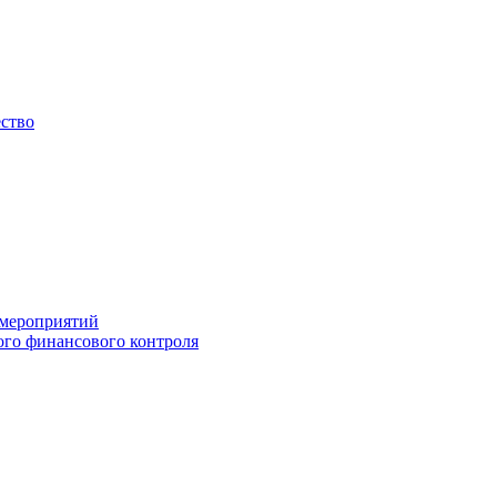
ество
 мероприятий
го финансового контроля