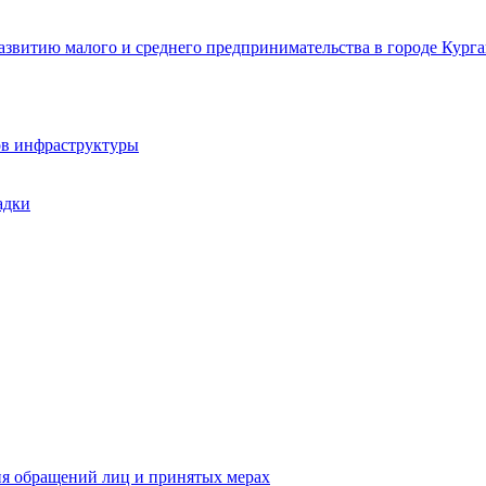
звитию малого и среднего предпринимательства в городе Курга
ов инфраструктуры
адки
ия обращений лиц и принятых мерах