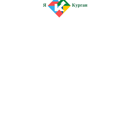
Я
Курган