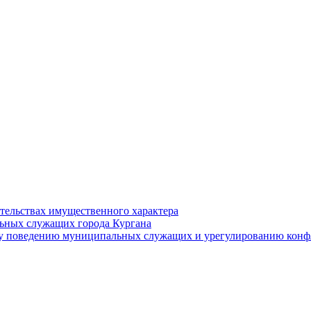
ательствах имущественного характера
ьных служащих города Кургана
у поведению муниципальных служащих и урегулированию конфл