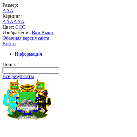
Размер:
A
A
A
Кернинг:
AA
AA
AA
Цвет:
C
C
C
Изображения
Вкл.
Выкл.
Обычная версия сайта
Войти
Информация
Поиск
Все результаты