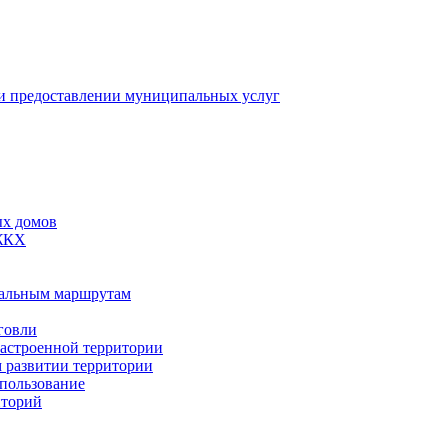
 предоставлении муниципальных услуг
ых домов
 ЖКХ
пальным маршрутам
говли
застроенной территории
м развитии территории
спользование
иторий