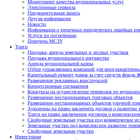
Мониторинг качества муниципальных услуг
Электронные сервисы
Предварительная запись
Другая информация
Новости
Информация о типичных юридических ошибках при
Услуги по погребению
Перечень МСЗУ
Торги
Продажа, аренда земельных и лесных участков
Продажа муниципального имущества
Аренда муниципальной казны
Отбор управляющих компаний для многоквартирн
Капитальный ремонт домов за счет средств фонда
Размещение рекламных конструкций
Концессионные соглашения
Конкурсы на осуществление перевозок по муници
Размещение нестационарных торговых объектов
Размещение нестационарных объектов уличной тор
Аукционы на право заключить договор о развитии 
Торги на право заключения договора о комплексно
Свободные земельные участки под коммерческое и
Земельные участки под комплексное развитие терр
Свободные земельные участки
Инвесторам