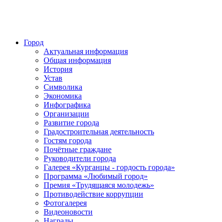
Город
Актуальная информация
Общая информация
История
Устав
Символика
Экономика
Инфографика
Организации
Развитие города
Градостроительная деятельность
Гостям города
Почётные граждане
Руководители города
Галерея «Курганцы - гордость города»
Программа «Любимый город»
Премия «Трудящаяся молодежь»
Противодействие коррупции
Фотогалерея
Видеоновости
Награды