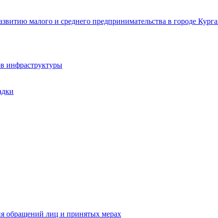
звитию малого и среднего предпринимательства в городе Курга
ов инфраструктуры
адки
ия обращений лиц и принятых мерах