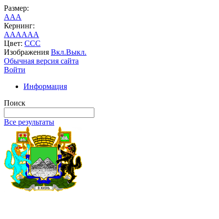
Размер:
A
A
A
Кернинг:
AA
AA
AA
Цвет:
C
C
C
Изображения
Вкл.
Выкл.
Обычная версия сайта
Войти
Информация
Поиск
Все результаты