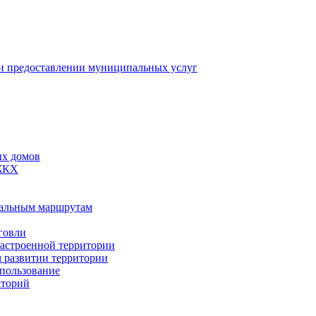
 предоставлении муниципальных услуг
ых домов
 ЖКХ
пальным маршрутам
говли
застроенной территории
м развитии территории
спользование
иторий