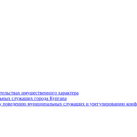
ательствах имущественного характера
ьных служащих города Кургана
у поведению муниципальных служащих и урегулированию конфл