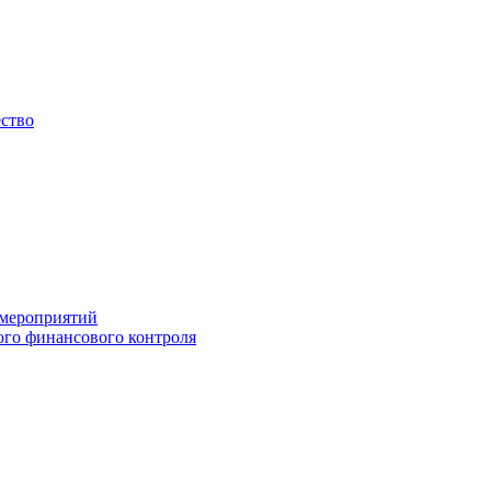
ество
 мероприятий
го финансового контроля