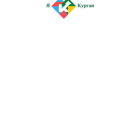
Я
Курган