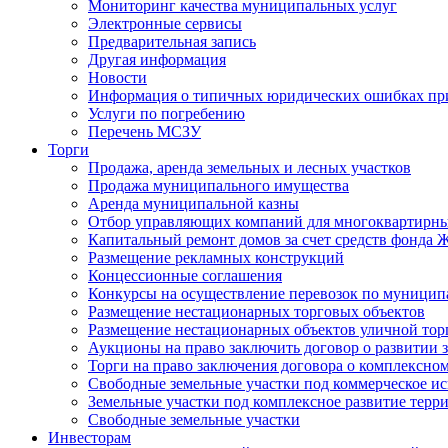
Мониторинг качества муниципальных услуг
Электронные сервисы
Предварительная запись
Другая информация
Новости
Информация о типичных юридических ошибках при
Услуги по погребению
Перечень МСЗУ
Торги
Продажа, аренда земельных и лесных участков
Продажа муниципального имущества
Аренда муниципальной казны
Отбор управляющих компаний для многоквартирн
Капитальный ремонт домов за счет средств фонда
Размещение рекламных конструкций
Концессионные соглашения
Конкурсы на осуществление перевозок по муници
Размещение нестационарных торговых объектов
Размещение нестационарных объектов уличной тор
Аукционы на право заключить договор о развитии 
Торги на право заключения договора о комплексно
Свободные земельные участки под коммерческое и
Земельные участки под комплексное развитие терр
Свободные земельные участки
Инвесторам