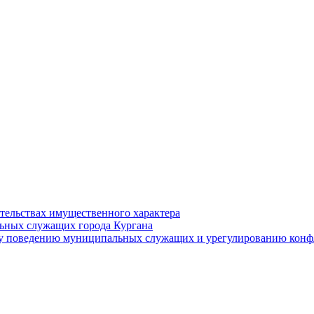
ательствах имущественного характера
ьных служащих города Кургана
у поведению муниципальных служащих и урегулированию конфл