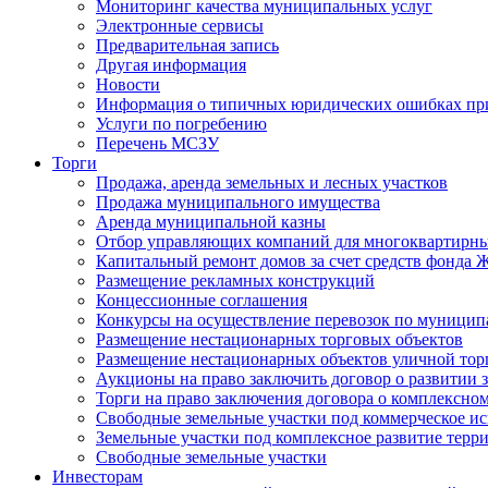
Мониторинг качества муниципальных услуг
Электронные сервисы
Предварительная запись
Другая информация
Новости
Информация о типичных юридических ошибках при
Услуги по погребению
Перечень МСЗУ
Торги
Продажа, аренда земельных и лесных участков
Продажа муниципального имущества
Аренда муниципальной казны
Отбор управляющих компаний для многоквартирн
Капитальный ремонт домов за счет средств фонда
Размещение рекламных конструкций
Концессионные соглашения
Конкурсы на осуществление перевозок по муници
Размещение нестационарных торговых объектов
Размещение нестационарных объектов уличной тор
Аукционы на право заключить договор о развитии 
Торги на право заключения договора о комплексно
Свободные земельные участки под коммерческое и
Земельные участки под комплексное развитие терр
Свободные земельные участки
Инвесторам