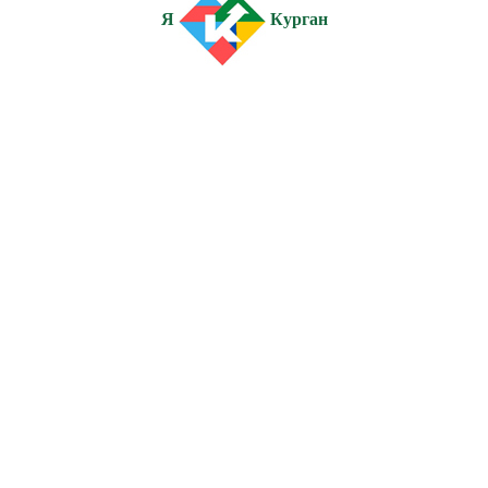
Я
Курган