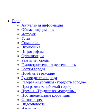
Город
Актуальная информация
Общая информация
История
Устав
Символика
Экономика
Инфографика
Организации
Развитие города
Градостроительная деятельность
Гостям города
Почётные граждане
Руководители города
Галерея «Курганцы - гордость города»
Программа «Любимый город»
Премия «Трудящаяся молодежь»
Противодействие коррупции
Фотогалерея
Видеоновости
Награды