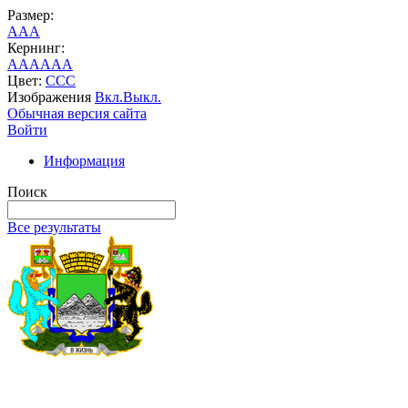
Размер:
A
A
A
Кернинг:
AA
AA
AA
Цвет:
C
C
C
Изображения
Вкл.
Выкл.
Обычная версия сайта
Войти
Информация
Поиск
Все результаты