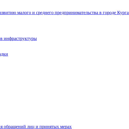
звитию малого и среднего предпринимательства в городе Курга
ов инфраструктуры
адки
ия обращений лиц и принятых мерах