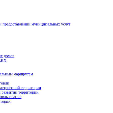
 предоставлении муниципальных услуг
ых домов
 ЖКХ
пальным маршрутам
говли
застроенной территории
м развитии территории
спользование
иторий