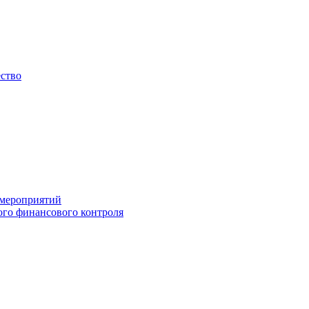
ество
 мероприятий
го финансового контроля