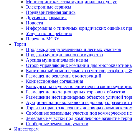
Мониторинг качества муниципальных услуг
Электронные сервисы
Предварительная запись
Другая информация
Новости
Информация о типичных юридических ошибках при
Услуги по погребению
Перечень МСЗУ
Торги
Продажа, аренда земельных и лесных участков
Продажа муниципального имущества
Аренда муниципальной казны
Отбор управляющих компаний для многоквартирн
Капитальный ремонт домов за счет средств фонда
Размещение рекламных конструкций
Концессионные соглашения
Конкурсы на осуществление перевозок по муници
Размещение нестационарных торговых объектов
Размещение нестационарных объектов уличной тор
Аукционы на право заключить договор о развитии 
Торги на право заключения договора о комплексно
Свободные земельные участки под коммерческое и
Земельные участки под комплексное развитие терр
Свободные земельные участки
Инвесторам