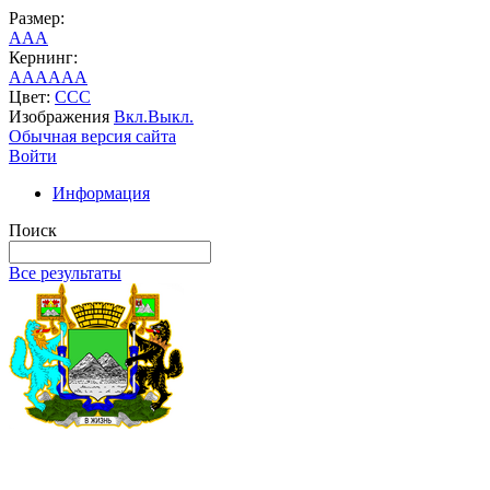
Размер:
A
A
A
Кернинг:
AA
AA
AA
Цвет:
C
C
C
Изображения
Вкл.
Выкл.
Обычная версия сайта
Войти
Информация
Поиск
Все результаты