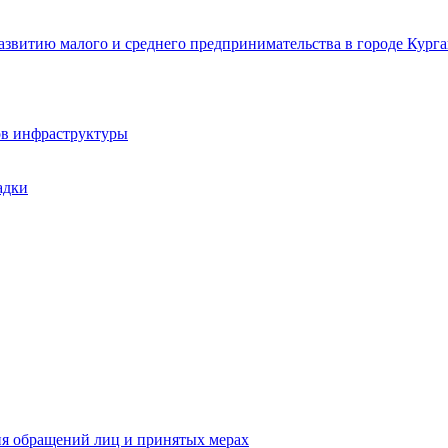
звитию малого и среднего предпринимательства в городе Курга
ов инфраструктуры
адки
ия обращений лиц и принятых мерах