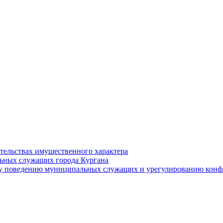
ательствах имущественного характера
ьных служащих города Кургана
у поведению муниципальных служащих и урегулированию конфл