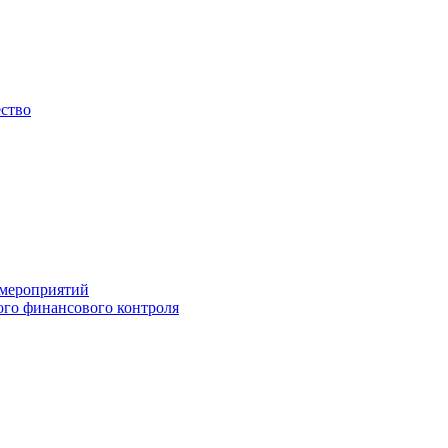
ество
 мероприятий
го финансового контроля