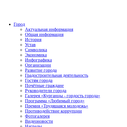
Город
Актуальная информация
Общая информация
История
Устав
Символика
Экономика
Инфографика
Организации
Развитие города
Градостроительная деятельность
Гостям города
Почётные граждане
Руководители города
Галерея «Курганцы - гордость города»
Программа «Любимый город»
Премия «Трудящаяся молодежь»
Противодействие коррупции
Фотогалерея
Видеоновости
Награды