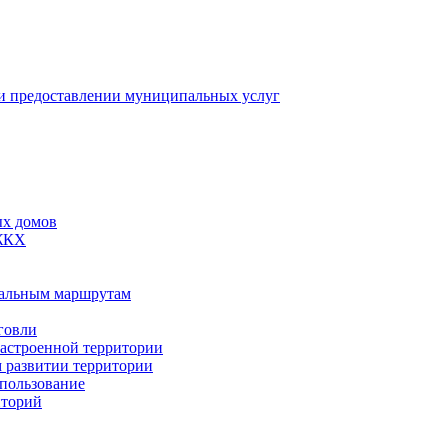
 предоставлении муниципальных услуг
ых домов
 ЖКХ
пальным маршрутам
говли
застроенной территории
м развитии территории
спользование
иторий