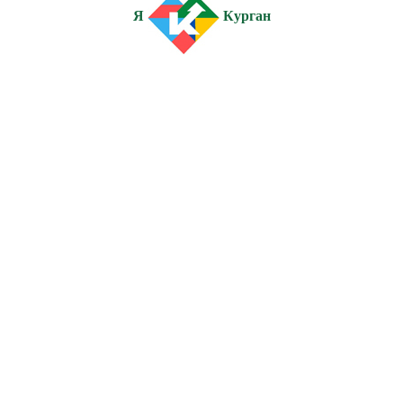
Я
Курган