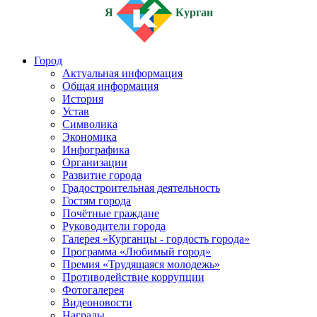
Я
Курган
Город
Актуальная информация
Общая информация
История
Устав
Символика
Экономика
Инфографика
Организации
Развитие города
Градостроительная деятельность
Гостям города
Почётные граждане
Руководители города
Галерея «Курганцы - гордость города»
Программа «Любимый город»
Премия «Трудящаяся молодежь»
Противодействие коррупции
Фотогалерея
Видеоновости
Награды