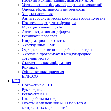
Проекты муниципальных правовых актов
Установленные формы обращений и заявлений
Оценка эффективности деятельности
Защита населения
Антитеррористическая комиссия города Кургана
Полномочия, задачи и функции
Муниципальная служба
Административная реформа
Результаты проверок
Информационные системы
Учрежденные СМИ
Официальные визиты и рабочие поездки
Участие в программах и международное
сотрудничество
Статистическая информация
Контакты
Общественная приемная
ЕГИССО
КСП
Положение о КСП
Руководитель
Регламент КСП
План работы на год
Отчеты и заключения КСП по итогам
контрольных мероприятий