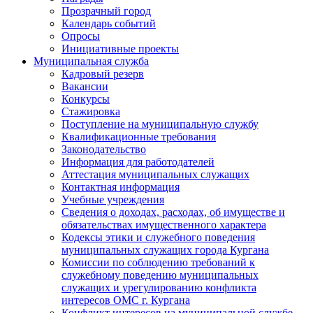
Прозрачный город
Календарь событий
Опросы
Инициативные проекты
Муниципальная служба
Кадровый резерв
Вакансии
Конкурсы
Стажировка
Поступление на муниципальную службу
Квалификационные требования
Законодательство
Информация для работодателей
Аттестация муниципальных служащих
Контактная информация
Учебные учреждения
Сведения о доходах, расходах, об имуществе и
обязательствах имущественного характера
Кодексы этики и служебного поведения
муниципальных служащих города Кургана
Комиссии по соблюдению требований к
служебному поведению муниципальных
служащих и урегулированию конфликта
интересов ОМС г. Кургана
Конфликт интересов на муниципальной службе