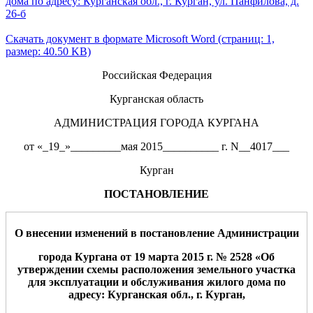
дома по адресу: Курганская обл., г. Курган, ул. Панфилова, д.
26-б
Скачать документ в формате Microsoft Word (страниц: 1,
размер: 40.50 KB)
Российская Федерация
Курганская область
АДМИНИСТРАЦИЯ ГОРОДА КУРГАНА
от «_19_»_________мая 2015__________ г. N__4017___
Курган
ПОСТАНОВЛЕНИЕ
О внесении изменений в постановление Администрации
города Кургана от 19 марта 2015 г. № 2528 «
Об
утверждении схемы расположения земельного участка
для эксплуатации
и обслуживания жилого дома
по
адресу:
Курганская об
л.
, г
.
Курган,