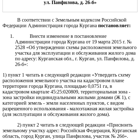
ул
.
П
анфилова
,
д.
2
6-б
»
В соответствии с Земельным кодексом Российской
Федерации Администрация города Кургана
постановляет
:
Внести изменение в постановление
Администрации города Кургана от 19 марта 2015 г. №
2528 «Об утверждении схемы расположения земельного
участка для эксплуатации и обслуживания жилого дома
по адресу: Курганская обл., г. Курган, ул. Панфилова, д.
26-б»:
1) пункт 1 читать в следующей редакции «Утвердить схему
расположения земельного участка на кадастровом плане
территории города Кургана, площадью 0,0751 га, в
кадастровом квартале 45:25:020809, территориальная зона -
зона застройки индивидуальными жилыми домами (Ж 1), с
категорией земель - земли населенных пунктов, с видом
разрешенного использования - малоэтажная жилая застройка
(для эксплуатации и обслуживания жилого дома).
2) пункт 2 читать в следующей редакции «Присвоить
земельному участку адрес: Российская Федерация, Курганская
область, город Курган, улица Панфилова, участок № 26б».