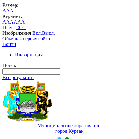
Размер:
A
A
A
Кернинг:
AA
AA
AA
Цвет:
C
C
C
Изображения
Вкл.
Выкл.
Обычная версия сайта
Войти
Информация
Поиск
Все результаты
Муниципальное образование
город Курган