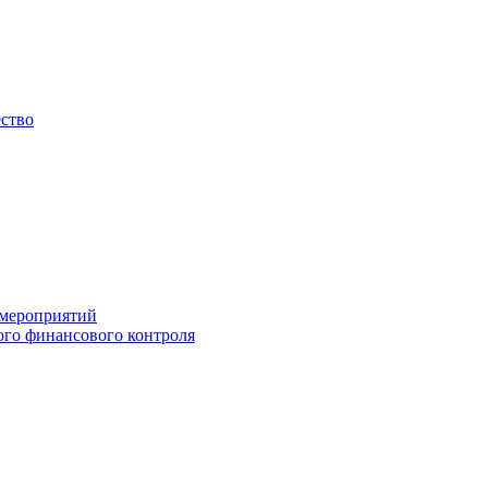
ество
 мероприятий
го финансового контроля