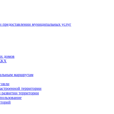
 предоставлении муниципальных услуг
ых домов
 ЖКХ
пальным маршрутам
говли
застроенной территории
м развитии территории
спользование
иторий