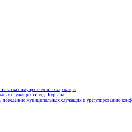
ательствах имущественного характера
ьных служащих города Кургана
у поведению муниципальных служащих и урегулированию конфл