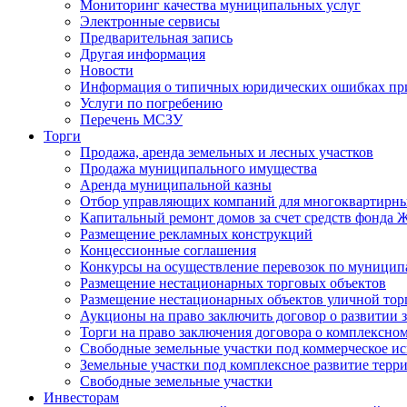
Мониторинг качества муниципальных услуг
Электронные сервисы
Предварительная запись
Другая информация
Новости
Информация о типичных юридических ошибках при
Услуги по погребению
Перечень МСЗУ
Торги
Продажа, аренда земельных и лесных участков
Продажа муниципального имущества
Аренда муниципальной казны
Отбор управляющих компаний для многоквартирн
Капитальный ремонт домов за счет средств фонда
Размещение рекламных конструкций
Концессионные соглашения
Конкурсы на осуществление перевозок по муници
Размещение нестационарных торговых объектов
Размещение нестационарных объектов уличной тор
Аукционы на право заключить договор о развитии 
Торги на право заключения договора о комплексно
Свободные земельные участки под коммерческое и
Земельные участки под комплексное развитие терр
Свободные земельные участки
Инвесторам