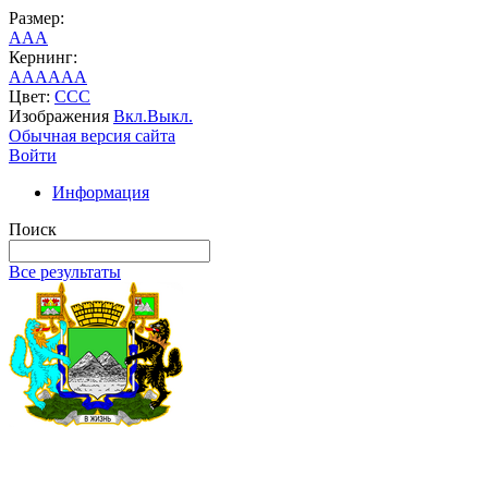
Размер:
A
A
A
Кернинг:
AA
AA
AA
Цвет:
C
C
C
Изображения
Вкл.
Выкл.
Обычная версия сайта
Войти
Информация
Поиск
Все результаты