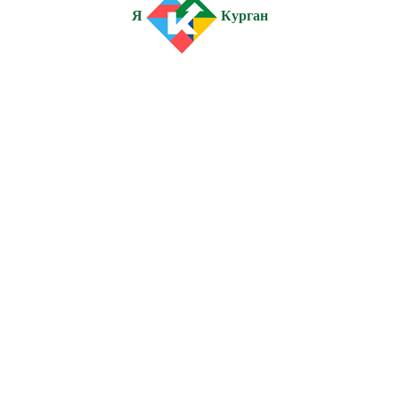
Я
Курган