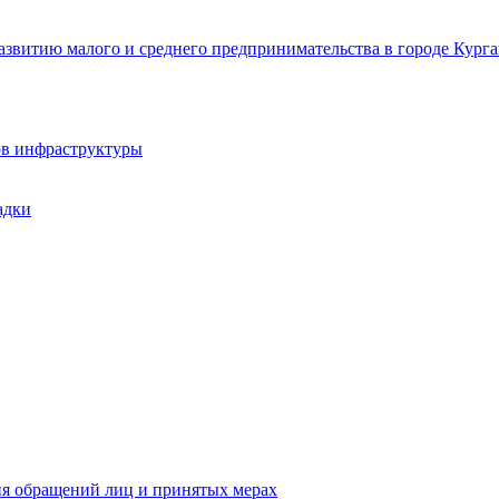
звитию малого и среднего предпринимательства в городе Курга
ов инфраструктуры
адки
ия обращений лиц и принятых мерах