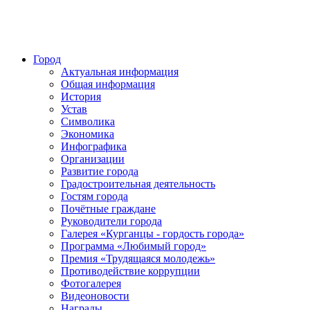
Город
Актуальная информация
Общая информация
История
Устав
Символика
Экономика
Инфографика
Организации
Развитие города
Градостроительная деятельность
Гостям города
Почётные граждане
Руководители города
Галерея «Курганцы - гордость города»
Программа «Любимый город»
Премия «Трудящаяся молодежь»
Противодействие коррупции
Фотогалерея
Видеоновости
Награды