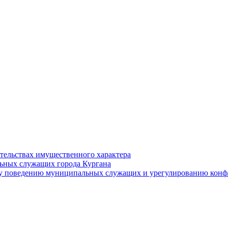
ательствах имущественного характера
ьных служащих города Кургана
у поведению муниципальных служащих и урегулированию конфл