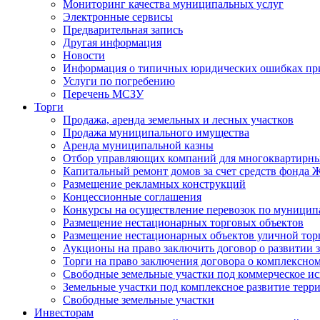
Мониторинг качества муниципальных услуг
Электронные сервисы
Предварительная запись
Другая информация
Новости
Информация о типичных юридических ошибках при
Услуги по погребению
Перечень МСЗУ
Торги
Продажа, аренда земельных и лесных участков
Продажа муниципального имущества
Аренда муниципальной казны
Отбор управляющих компаний для многоквартирн
Капитальный ремонт домов за счет средств фонда
Размещение рекламных конструкций
Концессионные соглашения
Конкурсы на осуществление перевозок по муници
Размещение нестационарных торговых объектов
Размещение нестационарных объектов уличной тор
Аукционы на право заключить договор о развитии 
Торги на право заключения договора о комплексно
Свободные земельные участки под коммерческое и
Земельные участки под комплексное развитие терр
Свободные земельные участки
Инвесторам