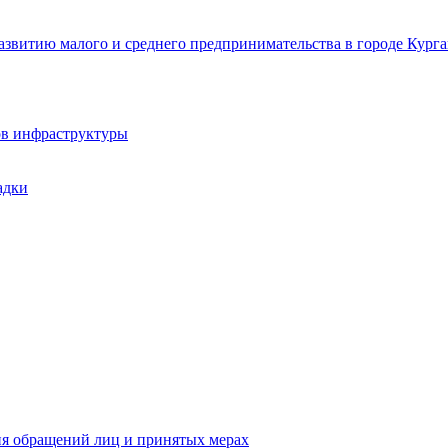
звитию малого и среднего предпринимательства в городе Курга
ов инфраструктуры
адки
ия обращений лиц и принятых мерах