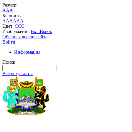
Размер:
A
A
A
Кернинг:
AA
AA
AA
Цвет:
C
C
C
Изображения
Вкл.
Выкл.
Обычная версия сайта
Войти
Информация
Поиск
Все результаты