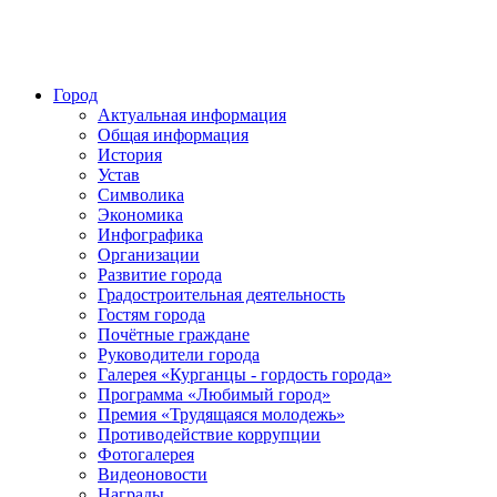
Город
Актуальная информация
Общая информация
История
Устав
Символика
Экономика
Инфографика
Организации
Развитие города
Градостроительная деятельность
Гостям города
Почётные граждане
Руководители города
Галерея «Курганцы - гордость города»
Программа «Любимый город»
Премия «Трудящаяся молодежь»
Противодействие коррупции
Фотогалерея
Видеоновости
Награды