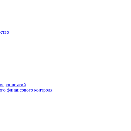
ество
 мероприятий
го финансового контроля