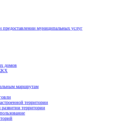
 предоставлении муниципальных услуг
ых домов
 ЖКХ
пальным маршрутам
говли
застроенной территории
м развитии территории
спользование
иторий