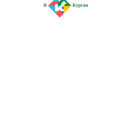
Я
Курган