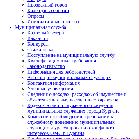
Прозрачный город
Календарь событий
Опросы
Инициативные проекты
Муниципальная служба
Кадровый резерв
Вакансии
Конкурсы
Стажировка
Поступление на муниципальную службу
Квалификационные требования
Законодательство
Информация для работодателей
Аттестация муниципальных служащих
Контактная информация
Учебные учреждения
Сведения о доходах, расходах, об имуществе и
обязательствах имущественного характера
Кодексы этики и служебного поведения
муниципальных служащих города Кургана
Комиссии по соблюдению требований к
служебному поведению муниципальных
служащих и урегулированию конфликта
интересов ОМС г. Кургана
Конфликт интересов на муниципальной службе