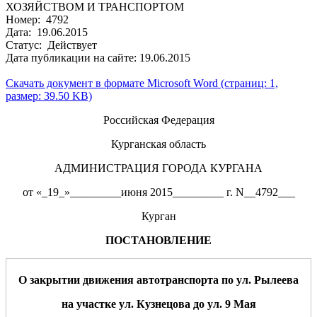
ХОЗЯЙСТВОМ И ТРАНСПОРТОМ
Номер: 4792
Дата: 19.06.2015
Статус: Действует
Дата публикации на сайте: 19.06.2015
Скачать документ в формате Microsoft Word (страниц: 1,
размер: 39.50 KB)
Российская Федерация
Курганская область
АДМИНИСТРАЦИЯ ГОРОДА КУРГАНА
от «_19_»_________июня 2015_________ г. N__4792___
Курган
ПОСТАНОВЛЕНИЕ
О
з
акрыти
и
движе
ния а
втотранспорта
по ул.
Рылеева
на
участке
ул.
Кузнецова
до
ул.
9 Мая