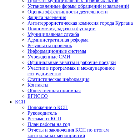
Проекты муниципальных правовых актов
Установленные формы обращений и заявлений
Оценка эффективности деятельности
Защита населения
Антитеррористическая комиссия города Кургана
Полномочия, задачи и функции
Муниципальная служба
Административная реформа
Результаты проверок
Информационные системы
Учрежденные СМИ
Официальные визиты и рабочие поездки
Участие в программах и международное
сотрудничество
Статистическая информация
Контакты
Общественная приемная
ЕГИССО
КСП
Положение о КСП
Руководитель
Регламент КСП
План работы на год
Отчеты и заключения КСП по итогам
контрольных мероприятий