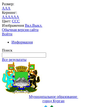
Размер:
A
A
A
Кернинг:
AA
AA
AA
Цвет:
C
C
C
Изображения
Вкл.
Выкл.
Обычная версия сайта
Войти
Информация
Поиск
Все результаты
Муниципальное образование
город Курган