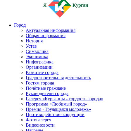
Я
Курган
Город
Актуальная информация
Общая информация
История
Устав
Символика
Экономика
Инфографика
Организации
Развитие города
Градостроительная деятельность
Гостям города
Почётные граждане
Руководители города
Галерея «Курганцы - гордость города»
Программа «Любимый город»
Премия «Трудящаяся молодежь»
Противодействие коррупции
Фотогалерея
Видеоновости
Награды