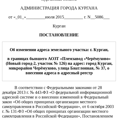
АДМИНИСТРАЦИЯ ГОРОДА КУРГАНА
от «_01_»_________июля 2015_________ г. N__5086___
Курган
ПОСТАНОВЛЕНИЕ
О
б изменении
адреса
земельного участка
:
г. Курган,
в
границах бывшего АОЗТ «Племзавод «Черёмухово»
(Новый город-2, участок № 1
26
)
на адрес:
город Курган,
микрорайон
Черёмухово
,
улица
Биатлонная
, №
3
7
,
о
внесении
адреса
в адресный реестр
В соответствии с Федеральными законами от 28
декабря 2013 г.
№ 443-ФЗ «О федеральной информационной
адресной системе и о внесении изменений
в Федеральный
закон «Об общих принципах организации местного
самоуправления в Российской Федерации», от 6 октября 2003
г.
№ 131-ФЗ «Об общих принципах организации местного
самоуправления в Российской Федерации»
,
Постановлением