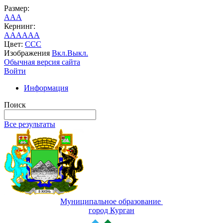
Размер:
A
A
A
Кернинг:
AA
AA
AA
Цвет:
C
C
C
Изображения
Вкл.
Выкл.
Обычная версия сайта
Войти
Информация
Поиск
Все результаты
Муниципальное образование
город Курган