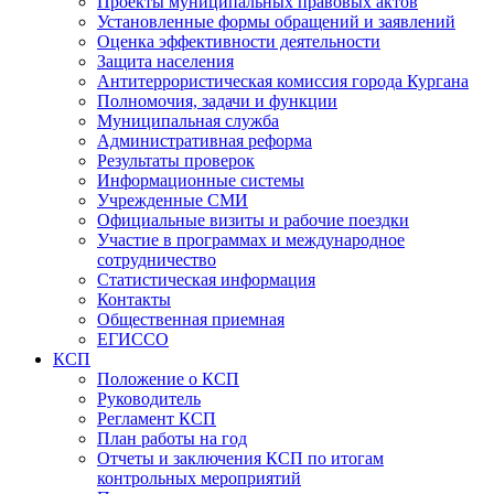
Проекты муниципальных правовых актов
Установленные формы обращений и заявлений
Оценка эффективности деятельности
Защита населения
Антитеррористическая комиссия города Кургана
Полномочия, задачи и функции
Муниципальная служба
Административная реформа
Результаты проверок
Информационные системы
Учрежденные СМИ
Официальные визиты и рабочие поездки
Участие в программах и международное
сотрудничество
Статистическая информация
Контакты
Общественная приемная
ЕГИССО
КСП
Положение о КСП
Руководитель
Регламент КСП
План работы на год
Отчеты и заключения КСП по итогам
контрольных мероприятий