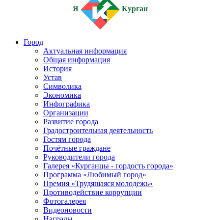
Я
Курган
Город
Актуальная информация
Общая информация
История
Устав
Символика
Экономика
Инфографика
Организации
Развитие города
Градостроительная деятельность
Гостям города
Почётные граждане
Руководители города
Галерея «Курганцы - гордость города»
Программа «Любимый город»
Премия «Трудящаяся молодежь»
Противодействие коррупции
Фотогалерея
Видеоновости
Награды