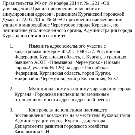
Правительства РФ от 19 ноября 2014 г. № 1221 «Об
утверждении Правил присвоения, изменения и
аннулирования адресов», решением Курганской городской
Думы от 22.05.2015г. № 60 «О присвоении наименований
улицам в микрорайоне Черёмухово города Кургана», по
инициативе уполномоченного органа,
Администрация города
Кургана
п о с т а н о в л я е т:
Изменить адрес земельного участка с
кадастровым номером 45:25:110401:27: Российская
Федерация, Курганская область, г. Курган, в границах
бывшего АОЗТ «Племзавод «Черёмухово» (Новый
город-2, участок № 126) на адрес: Российская
Федерация, Курганская область, город Курган,
микрорайон Черёмухово, улица Биатлонная, № 37.
Муниципальному казенному учреждению города
Кургана «Городская инспекция по земельным
отношениям» внести адрес в адресный реестр.
Контроль за исполнением настоящего
постановления возложить на заместителя Руководителя
Администрации города Кургана, директора
Департамента развития городского хозяйства
Заскалькина С.Н.