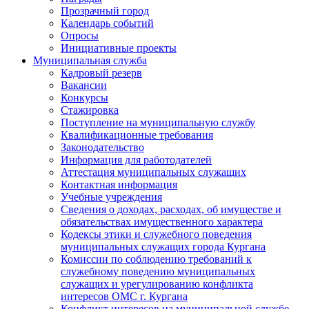
Прозрачный город
Календарь событий
Опросы
Инициативные проекты
Муниципальная служба
Кадровый резерв
Вакансии
Конкурсы
Стажировка
Поступление на муниципальную службу
Квалификационные требования
Законодательство
Информация для работодателей
Аттестация муниципальных служащих
Контактная информация
Учебные учреждения
Сведения о доходах, расходах, об имуществе и
обязательствах имущественного характера
Кодексы этики и служебного поведения
муниципальных служащих города Кургана
Комиссии по соблюдению требований к
служебному поведению муниципальных
служащих и урегулированию конфликта
интересов ОМС г. Кургана
Конфликт интересов на муниципальной службе