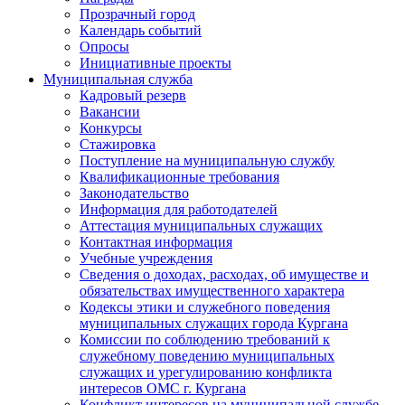
Прозрачный город
Календарь событий
Опросы
Инициативные проекты
Муниципальная служба
Кадровый резерв
Вакансии
Конкурсы
Стажировка
Поступление на муниципальную службу
Квалификационные требования
Законодательство
Информация для работодателей
Аттестация муниципальных служащих
Контактная информация
Учебные учреждения
Сведения о доходах, расходах, об имуществе и
обязательствах имущественного характера
Кодексы этики и служебного поведения
муниципальных служащих города Кургана
Комиссии по соблюдению требований к
служебному поведению муниципальных
служащих и урегулированию конфликта
интересов ОМС г. Кургана
Конфликт интересов на муниципальной службе