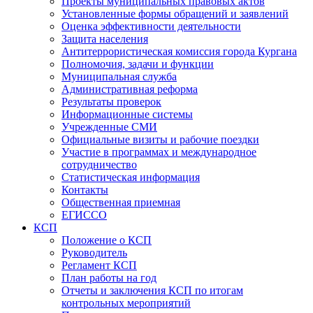
Проекты муниципальных правовых актов
Установленные формы обращений и заявлений
Оценка эффективности деятельности
Защита населения
Антитеррористическая комиссия города Кургана
Полномочия, задачи и функции
Муниципальная служба
Административная реформа
Результаты проверок
Информационные системы
Учрежденные СМИ
Официальные визиты и рабочие поездки
Участие в программах и международное
сотрудничество
Статистическая информация
Контакты
Общественная приемная
ЕГИССО
КСП
Положение о КСП
Руководитель
Регламент КСП
План работы на год
Отчеты и заключения КСП по итогам
контрольных мероприятий