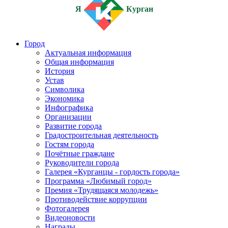
Я
Курган
Город
Актуальная информация
Общая информация
История
Устав
Символика
Экономика
Инфографика
Организации
Развитие города
Градостроительная деятельность
Гостям города
Почётные граждане
Руководители города
Галерея «Курганцы - гордость города»
Программа «Любимый город»
Премия «Трудящаяся молодежь»
Противодействие коррупции
Фотогалерея
Видеоновости
Награды