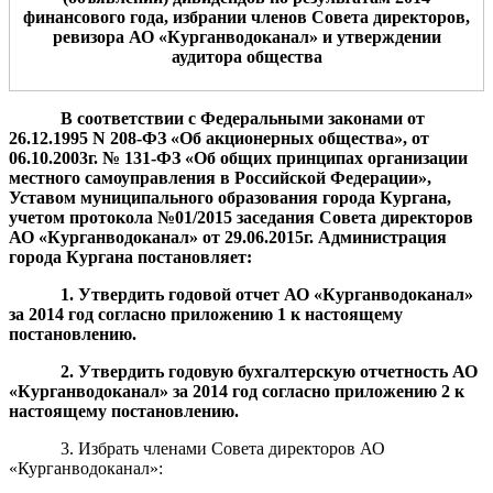
финансового года
,
избрании членов Совета директоров,
ревизора
АО «Курганводоканал» и утверждении
аудитора общества
В соответствии с Федеральными законами от
26.12.1995 N 208-ФЗ «Об акционерных общества», от
06.10.2003г. № 131-ФЗ «Об общих принципах организации
местного самоуправления в Российской Федерации»,
Уставом муниципального образования города Кургана,
учетом протокола №0
1
/201
5
заседания Совета директоров
АО «Курганводоканал» от
29
.06.2015
г.
Администрация
города Кургана
постановляет:
1. У
твердить годовой отчет
АО «Курганводоканал»
за 201
4
г
од согласно приложению 1 к настоящему
постановлению.
2.
Утвердить
годов
ую
бухгалтерск
ую
отчетност
ь
АО
«Курганводоканал»
за 201
4
год
согласно приложению 2 к
настоящему постановлению.
3. Избрать членами Совета директоров АО
«Курганводоканал»: