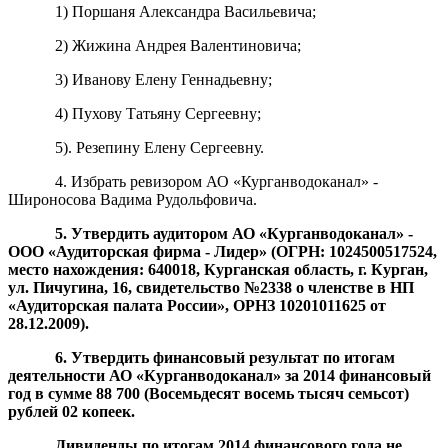
1) Поршаня Александра Васильевича;
2) Жижина Андрея Валентиновича;
3) Иванову Елену Геннадьевну;
4) Пухову Татьяну Сергеевну;
5). Резепину Елену Сергеевну.
4. Избрать ревизором АО «Курганводоканал» -
Широносова Вадима Рудольфовича.
5. Утвердить аудитором АО «Курганводоканал» -
ООО «Аудиторская фирма - Лидер» (ОГРН: 1024500517524,
место нахождения: 640018, Курганская область, г. Курган,
ул. Пичугина, 16, свидетельство №2338 о членстве в НП
«Аудиторская палата России», ОРНЗ 10201011625 от
28.12.2009).
6. Утвердить финансовый результат по итогам
деятельности АО «Курганводоканал» за 201
4
финансовый
год в сумме
88 700 (Восемьдесят восемь тысяч семьсот)
рублей 02 копеек.
Дивиденды по итогам 2014 финансового года не