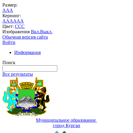
Размер:
A
A
A
Кернинг:
AA
AA
AA
Цвет:
C
C
C
Изображения
Вкл.
Выкл.
Обычная версия сайта
Войти
Информация
Поиск
Все результаты
Муниципальное образование
город Курган