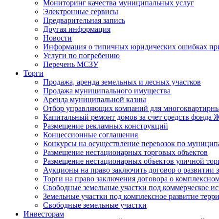
Мониторинг качества муниципальных услуг
Электронные сервисы
Предварительная запись
Другая информация
Новости
Информация о типичных юридических ошибках при
Услуги по погребению
Перечень МСЗУ
Торги
Продажа, аренда земельных и лесных участков
Продажа муниципального имущества
Аренда муниципальной казны
Отбор управляющих компаний для многоквартирн
Капитальный ремонт домов за счет средств фонда
Размещение рекламных конструкций
Концессионные соглашения
Конкурсы на осуществление перевозок по муници
Размещение нестационарных торговых объектов
Размещение нестационарных объектов уличной тор
Аукционы на право заключить договор о развитии 
Торги на право заключения договора о комплексно
Свободные земельные участки под коммерческое и
Земельные участки под комплексное развитие терр
Свободные земельные участки
Инвесторам