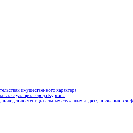
ательствах имущественного характера
ьных служащих города Кургана
у поведению муниципальных служащих и урегулированию конфл