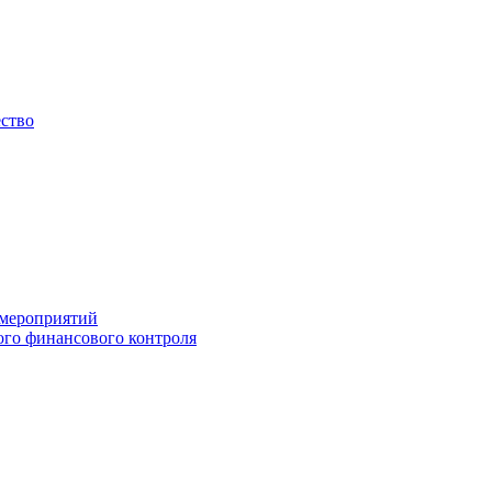
ество
 мероприятий
го финансового контроля