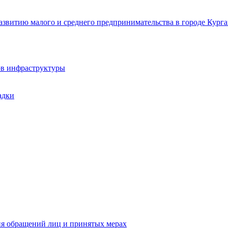
звитию малого и среднего предпринимательства в городе Курга
ов инфраструктуры
адки
ия обращений лиц и принятых мерах