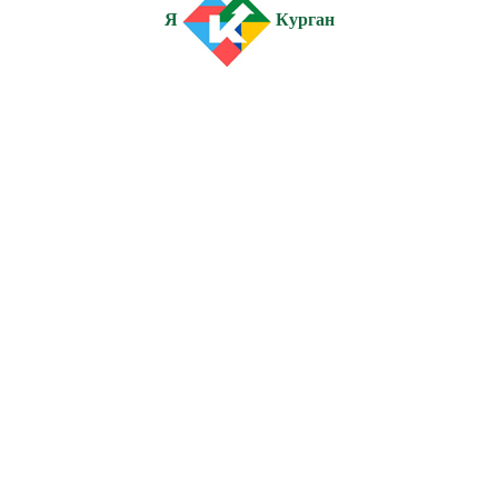
Я
Курган