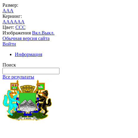
Размер:
A
A
A
Кернинг:
AA
AA
AA
Цвет:
C
C
C
Изображения
Вкл.
Выкл.
Обычная версия сайта
Войти
Информация
Поиск
Все результаты