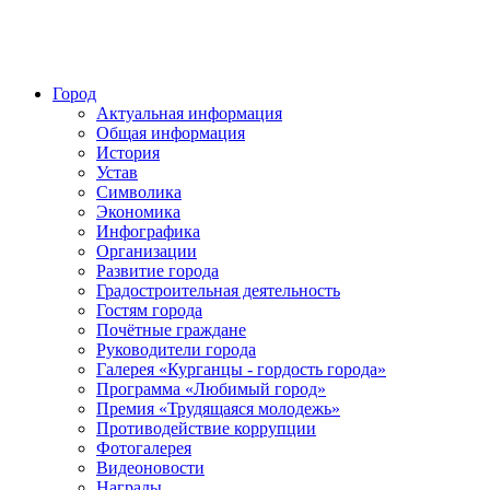
Город
Актуальная информация
Общая информация
История
Устав
Символика
Экономика
Инфографика
Организации
Развитие города
Градостроительная деятельность
Гостям города
Почётные граждане
Руководители города
Галерея «Курганцы - гордость города»
Программа «Любимый город»
Премия «Трудящаяся молодежь»
Противодействие коррупции
Фотогалерея
Видеоновости
Награды