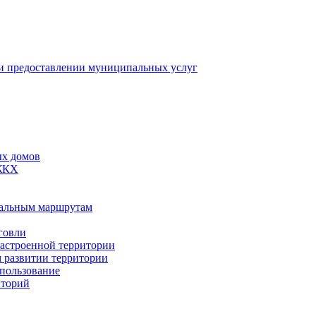
 предоставлении муниципальных услуг
ых домов
 ЖКХ
пальным маршрутам
говли
застроенной территории
м развитии территории
спользование
иторий