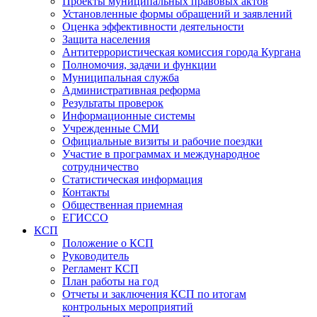
Проекты муниципальных правовых актов
Установленные формы обращений и заявлений
Оценка эффективности деятельности
Защита населения
Антитеррористическая комиссия города Кургана
Полномочия, задачи и функции
Муниципальная служба
Административная реформа
Результаты проверок
Информационные системы
Учрежденные СМИ
Официальные визиты и рабочие поездки
Участие в программах и международное
сотрудничество
Статистическая информация
Контакты
Общественная приемная
ЕГИССО
КСП
Положение о КСП
Руководитель
Регламент КСП
План работы на год
Отчеты и заключения КСП по итогам
контрольных мероприятий