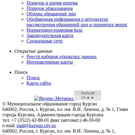
Порядок и время приема
Порядок обжалования
Обзоры обращений лиц
Обобщенная информация о результатах
рассмотрения обращений лиц и принятых мерах
Нормативно-правовая база
Законодательная карта
Социальные сети
Открытые данные
Реестр наборов открытых данных
Интерактивные карты
Поиск
Поиск
Карта сайта
© Муниципальное образование город Курган
640002, Россия, г. Курган, пл. им. В.И. Ленина, д. № 1, Глава
города Кургана, Администрация города Кургана
тел. +7 (3522) 42-88-01 факс (автомат.) 46-59-69
e-mail:
mail@kurgan-city.ru
640002, Россия, г. Курган, пл. им. В.И. Ленина, д. № 1,