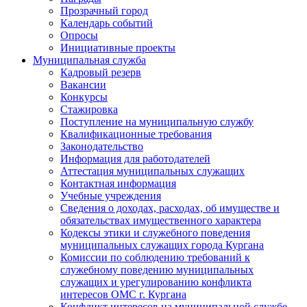
Прозрачный город
Календарь событий
Опросы
Инициативные проекты
Муниципальная служба
Кадровый резерв
Вакансии
Конкурсы
Стажировка
Поступление на муниципальную службу
Квалификационные требования
Законодательство
Информация для работодателей
Аттестация муниципальных служащих
Контактная информация
Учебные учреждения
Сведения о доходах, расходах, об имуществе и
обязательствах имущественного характера
Кодексы этики и служебного поведения
муниципальных служащих города Кургана
Комиссии по соблюдению требований к
служебному поведению муниципальных
служащих и урегулированию конфликта
интересов ОМС г. Кургана
Конфликт интересов на муниципальной службе