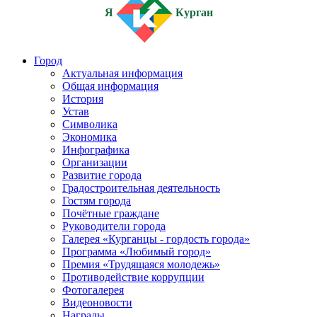
Я
Курган
Город
Актуальная информация
Общая информация
История
Устав
Символика
Экономика
Инфографика
Организации
Развитие города
Градостроительная деятельность
Гостям города
Почётные граждане
Руководители города
Галерея «Курганцы - гордость города»
Программа «Любимый город»
Премия «Трудящаяся молодежь»
Противодействие коррупции
Фотогалерея
Видеоновости
Награды