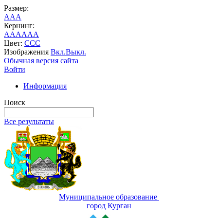
Размер:
A
A
A
Кернинг:
AA
AA
AA
Цвет:
C
C
C
Изображения
Вкл.
Выкл.
Обычная версия сайта
Войти
Информация
Поиск
Все результаты
Муниципальное образование
город Курган