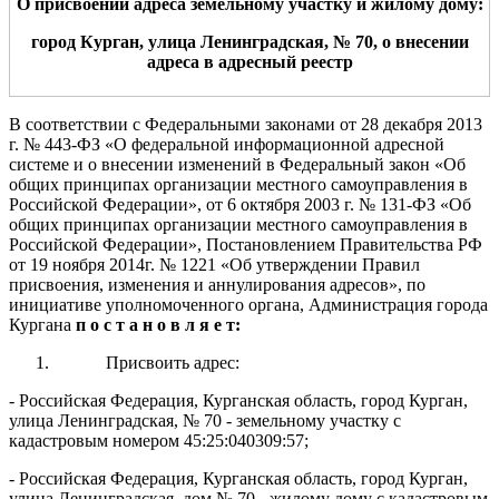
О
присвоении
а
дреса
земельному участку
и жилому дому
:
город Курган
,
улица
Ленинградская
, №
70
,
о внесении
адреса в адресный реестр
В соответствии с Федеральными законами от 28 декабря 2013
г.
№ 443-ФЗ «О федеральной информационной адресной
системе и о внесении изменений в Федеральный закон «Об
общих принципах организации местного самоуправления в
Российской Федерации», от 6 октября 2003 г.
№
131-ФЗ «Об
общих
принципах организации местного
самоуправления в
Российской Федерации»
, Постановлением Правительства РФ
от 19 ноября 2014г. № 1221 «Об утверждении Правил
присвоения, изменения и аннулирования адресов»,
по
инициативе уполномоченного органа,
Администрация
города
Курга
на
п о с т а н о в л я е т:
Присвоить адрес:
- Российская Федерация, Курганская область, город Курган,
улица Ленинградская, № 70 - земельному участку с
кадастровым номером 45:25:040309:57;
- Российская Федерация, Курганская область, город Курган,
улица Ленинградская, дом № 70 - жилому дому с кадастровым