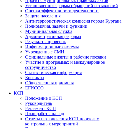
Проекты муниципальных правовых актов
Установленные формы обращений и заявлений
Оценка эффективности деятельности
Защита населения
Антитеррористическая комиссия города Кургана
Полномочия, задачи и функции
Муниципальная служба
Административная реформа
Результаты проверок
Информационные системы
Учрежденные СМИ
Официальные визиты и рабочие поездки
Участие в программах и международное
сотрудничество
Статистическая информация
Контакты
Общественная приемная
ЕГИССО
КСП
Положение о КСП
Руководитель
Регламент КСП
План работы на год
Отчеты и заключения КСП по итогам
контрольных мероприятий