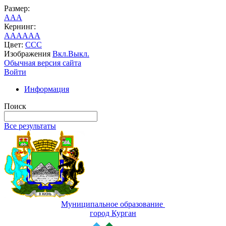
Размер:
A
A
A
Кернинг:
AA
AA
AA
Цвет:
C
C
C
Изображения
Вкл.
Выкл.
Обычная версия сайта
Войти
Информация
Поиск
Все результаты
Муниципальное образование
город Курган