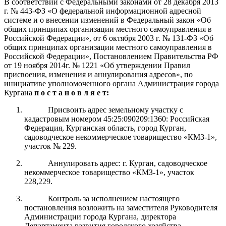
В соответствии с Федеральными законами от 28 декабря 2013
г.
№ 443-ФЗ «О федеральной информационной адресной
системе и о внесении изменений в Федеральный закон «Об
общих принципах организации местного самоуправления в
Российской Федерации», от 6 октября 2003 г.
№
131-ФЗ «Об
общих
принципах организации местного
самоуправления в
Российской Федерации»
, Постановлением Правительства РФ
от 19 ноября 2014г. № 1221 «Об утверждении Правил
присвоения, изменения и аннулирования адресов»,
по
инициативе уполномоченного органа
Администрация
города
Курга
на
п о с т а н о в л я е т:
Присвоить адрес земельному участку с
кадастровым номером 45:25:090209:1360: Российская
Федерация, Курганская область, город Курган,
садоводческое некоммерческое товарищество «КМЗ-1»,
участок № 229.
Аннулировать адрес: г. Курган, садоводческое
некоммерческое товарищество «КМЗ-1», участок
228,229.
Контроль за
исполнением настоящего
постановления возложить на заместителя Руководителя
Администрации города
Кургана
, директора
Департамента развития городского хозяйства