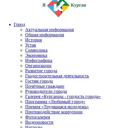
Я
Курган
Город
Актуальная информация
Общая информация
История
Устав
Символика
Экономика
Инфографика
Организации
Развитие города
Градостроительная деятельность
Гостям города
Почётные граждане
Руководители города
Галерея «Курганцы - гордость города»
Программа «Любимый город»
Премия «Трудящаяся молодежь»
Противодействие коррупции
Фотогалерея
Видеоновости
Награды