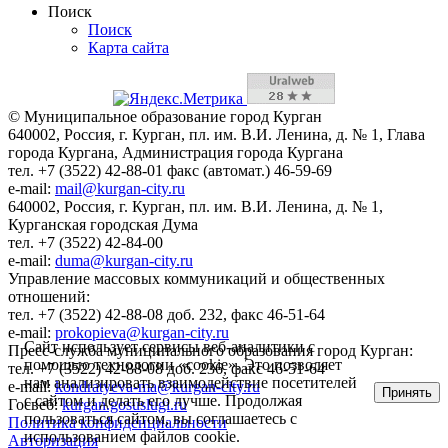
Поиск
Поиск
Карта сайта
© Муниципальное образование город Курган
640002, Россия, г. Курган, пл. им. В.И. Ленина, д. № 1, Глава
города Кургана, Администрация города Кургана
тел. +7 (3522) 42-88-01 факс (автомат.) 46-59-69
e-mail:
mail@kurgan-city.ru
640002, Россия, г. Курган, пл. им. В.И. Ленина, д. № 1,
Курганская городская Дума
тел. +7 (3522) 42-84-00
e-mail:
duma@kurgan-city.ru
Управление массовых коммуникаций и общественных
отношений:
тел. +7 (3522) 42-88-08 доб. 232, факс 46-51-64
e-mail:
prokopieva@kurgan-city.ru
Сайт использует сервисы веб-аналитики с
Пресс-служба муниципального образования город Курган:
помощью технологии «cookie». Это позволяет
тел. +7 (3522) 42-88-08 доб. 236, факс 46-51-64
нам анализировать взаимодействие посетителей
e-mail:
kondratyeva-ma@kurgan-city.ru
Принять
с сайтом и делать его лучше. Продолжая
Госвеб:
kurgan.gosuslugi.ru
пользоваться сайтом, вы соглашаетесь с
Политика конфиденциальности
использованием файлов cookie.
Авторизация