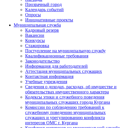
Прозрачный город
Календарь событий
Опросы
Инициативные проекты
Муниципальная служба
Кадровый резерв
Вакансии
Конкурсы
Стажировка
Поступление на муниципальную службу
Квалификационные требования
Законодательство
Информация для работодателей
Аттестация муниципальных служащих
Контактная информация
Учебные учреждения
Сведения о доходах, расходах, об имуществе и
обязательствах имущественного характера
Кодексы этики и служебного поведения
муниципальных служащих города Кургана
Комиссии по соблюдению требований к
служебному поведению муниципальных
служащих и урегулированию конфликта
интересов ОМС г. Кургана
Конфликт интересов на муниципальной службе