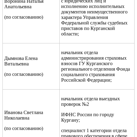
с юридических лиц и
Воронина Наталья
исполнению исполнительных
Анатольевна
документов неимущественного
(по согласованию)
характера Управления
Федеральной службы судебных
приставов по Курганской
области;
начальник отдела
администрирования страховых
Дымнова Елена
взносов ГУ Курганского
Витальевна
регионального отделения Фонда
(по согласованию)
социального страхования
Российской Федерации;
начальник отдела выездных
проверок №2
Иванова Светлана
ИФНС России по городу
Николаевна
Кургану;
(по согласованию)
специалист 1 категории отдела
правового обеспечения в сфере