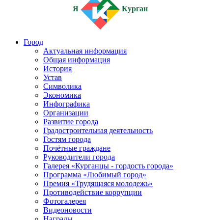
Я
Курган
Город
Актуальная информация
Общая информация
История
Устав
Символика
Экономика
Инфографика
Организации
Развитие города
Градостроительная деятельность
Гостям города
Почётные граждане
Руководители города
Галерея «Курганцы - гордость города»
Программа «Любимый город»
Премия «Трудящаяся молодежь»
Противодействие коррупции
Фотогалерея
Видеоновости
Награды