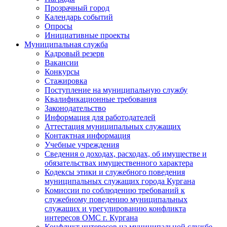
Прозрачный город
Календарь событий
Опросы
Инициативные проекты
Муниципальная служба
Кадровый резерв
Вакансии
Конкурсы
Стажировка
Поступление на муниципальную службу
Квалификационные требования
Законодательство
Информация для работодателей
Аттестация муниципальных служащих
Контактная информация
Учебные учреждения
Сведения о доходах, расходах, об имуществе и
обязательствах имущественного характера
Кодексы этики и служебного поведения
муниципальных служащих города Кургана
Комиссии по соблюдению требований к
служебному поведению муниципальных
служащих и урегулированию конфликта
интересов ОМС г. Кургана
Конфликт интересов на муниципальной службе