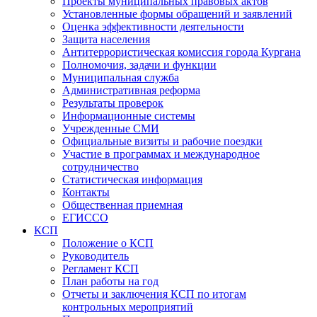
Проекты муниципальных правовых актов
Установленные формы обращений и заявлений
Оценка эффективности деятельности
Защита населения
Антитеррористическая комиссия города Кургана
Полномочия, задачи и функции
Муниципальная служба
Административная реформа
Результаты проверок
Информационные системы
Учрежденные СМИ
Официальные визиты и рабочие поездки
Участие в программах и международное
сотрудничество
Статистическая информация
Контакты
Общественная приемная
ЕГИССО
КСП
Положение о КСП
Руководитель
Регламент КСП
План работы на год
Отчеты и заключения КСП по итогам
контрольных мероприятий