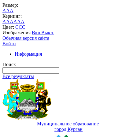
Размер:
A
A
A
Кернинг:
AA
AA
AA
Цвет:
C
C
C
Изображения
Вкл.
Выкл.
Обычная версия сайта
Войти
Информация
Поиск
Все результаты
Муниципальное образование
город Курган