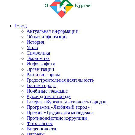
Я
Курган
Город
Актуальная информация
Общая информация
История
Устав
Символика
Экономика
Инфографика
Организации
Развитие города
Градостроительная деятельность
Гостям города
Почётные граждане
Руководители города
Галерея «Курганцы - гордость города»
Программа «Любимый город»
Премия «Трудящаяся молодежь»
Противодействие коррупции
Фотогалерея
Видеоновости
Награды