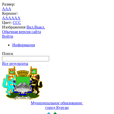
Размер:
A
A
A
Кернинг:
AA
AA
AA
Цвет:
C
C
C
Изображения
Вкл.
Выкл.
Обычная версия сайта
Войти
Информация
Поиск
Все результаты
Муниципальное образование
город Курган