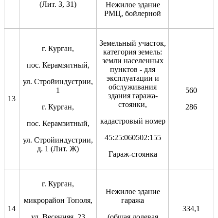
(Лит. З, З1)
Нежилое здание
РМЦ, бойлерной
Земельный участок,
г. Курган,
категория земель:
земли населенных
пос. Керамзитный,
пунктов - для
эксплуатации и
ул. Стройиндустрии,
обслуживания
1
560
здания гаража-
13
стоянки,
г. Курган,
286
кадастровый номер
пос. Керамзитный,
45:25:060502:155
ул. Стройиндустрии,
д. 1 (Лит. Ж)
Гараж-стоянка
г. Курган,
Нежилое здание
микрорайон Тополя,
гаража
14
334,1
ул. Весенняя, 23
(общая долевая