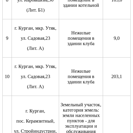
здании котельной
(Лит. Б1)
г. Курган, мкр. Утяк,
Нежилые
9
ул. Садовая,23
помещения в
9,0
здании клуба
(Лит. А)
г. Курган, мкр. Утяк,
Нежилые
10
ул. Садовая,23
помещения в
203,1
здании клуба
(Лит. А)
Земельный участок,
категория земель:
г. Курган,
земли населенных
пунктов - для
пос. Керамзитный,
эксплуатации и
ул. Стройиндустрии,
обслуживания