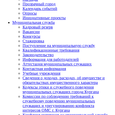
Прозрачный город
Календарь событий
Опросы
Инициативные проекты
Муниципальная служба
Кадровый резерв
Вакансии
Конкурсы
Стажировка
Поступление на муниципальную службу
Квалификационные требования
Законодательство
Информация для работодателей
Аттестация муниципальных служащих
Контактная информация
Учебные учреждения
Сведения о доходах, расходах, об имуществе и
обязательствах имущественного характера
Кодексы этики и служебного поведения
муниципальных служащих города Кургана
Комиссии по соблюдению требований к
служебному поведению муниципальных
служащих и урегулированию конфликта
интересов ОМС г. Кургана
Конфликт интересов на муниципальной службе