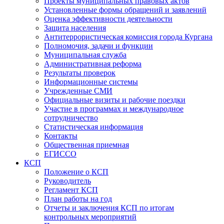
Проекты муниципальных правовых актов
Установленные формы обращений и заявлений
Оценка эффективности деятельности
Защита населения
Антитеррористическая комиссия города Кургана
Полномочия, задачи и функции
Муниципальная служба
Административная реформа
Результаты проверок
Информационные системы
Учрежденные СМИ
Официальные визиты и рабочие поездки
Участие в программах и международное
сотрудничество
Статистическая информация
Контакты
Общественная приемная
ЕГИССО
КСП
Положение о КСП
Руководитель
Регламент КСП
План работы на год
Отчеты и заключения КСП по итогам
контрольных мероприятий