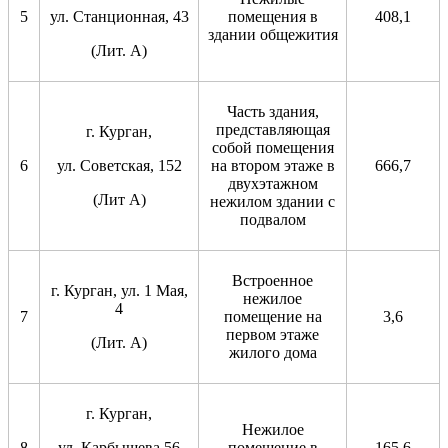
5
ул. Станционная, 43
помещения в
408,1
здании общежития
(Лит. А)
Часть здания,
представляющая
г. Курган,
собой помещения
6
ул. Советская, 152
на втором этаже в
666,7
двухэтажном
(Лит А)
нежилом здании с
подвалом
Встроенное
г. Курган, ул. 1 Мая,
нежилое
4
7
помещение на
3,6
первом этаже
(Лит. А)
жилого дома
г. Курган,
Нежилое
8
ул. Карбышева,56
помещение в
165,6