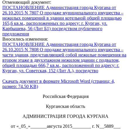
Отменяющий документ:
ПОСТАНОВЛЕНИЕ Администрация города Кургана от
26.10.2015 N 7807 О продаже муниципального имущества –
нежилых помещений в здании котельной общей площадью
165,6 кв.м., расположенных по адресу: г. Курган, ул.
Карбышева, 56 (Лит Б1) посредством публичного
предложения
Вносились изменения:
ПОСТАНОВЛЕНИЕ Администрация города Кургана от
26.10.2015 N 7808 О продаже муниципального имущества –
части здания, представляющей собой нежилые помещения на
втором этаже в двухэтажном нежилом здании с подвалом,
общей площадью 666,7 кв.м., расположенной по адресу: г.
Курган, ул. Советская, 152 (Лит А.), посредство
Скачать документ в формате Microsoft Word (страниц: 4,
размер: 74.50 KB)
Российская Федерация
Курганская область
АДМИНИСТРАЦИЯ ГОРОДА КУРГАНА
от «_05_»_______августа 2015________ г. N__5889___