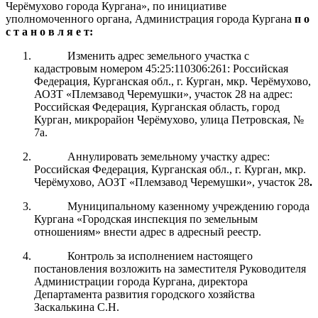
Черёмухово города Кургана», по инициативе
уполномоченного органа,
Администрация
города Курга
на
п о
с т а н о в л я е т:
Изменить адрес земельного участка с
кадастровым номером 45:25:110306:261: Российская
Федерация, Курганская обл., г. Курган, мкр. Черёмухово,
АОЗТ «Племзавод Черемушки», участок 28
на адрес:
Российская Федерация, Курганская область, город
Курган, микрорайон Черёмухово, улица Петровская, №
7а.
Аннулировать земельному участку адрес:
Российская Федерация, Курганская обл., г. Курган, мкр.
Черёмухово, АОЗТ «Племзавод Черемушки», участок 28
.
Муниципальному казенному учреждению города
Кургана «Городская инспекция по земельным
отношениям» внести адрес в адресный реестр.
Контроль
за
исполнением настоящего
постановления возложить на заместителя Руководителя
Администрации города
Кургана
, директора
Департамента развития городского хозяйства
Заскалькина С.Н.