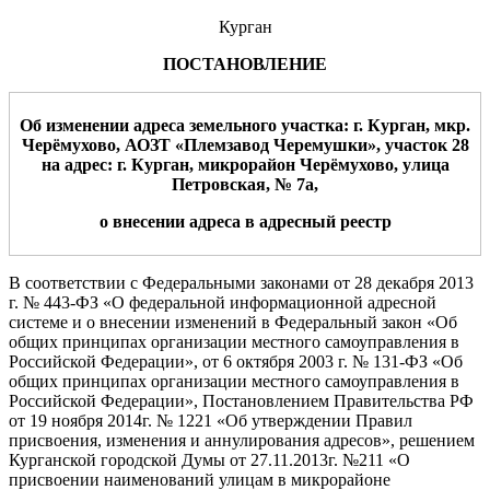
Курган
ПОСТАНОВЛЕНИЕ
О
б изменении адреса земельного участка
: г. Курган, м
кр.
Черёмухово,
АОЗТ «Племзавод Черемушки», участок 2
8
на адрес: г. Курган, микрорайон Черёмухово,
улица
Петровская, № 7а
,
о внесении адреса в адресный реестр
В соответствии с Федеральными законами от 28 декабря 2013
г.
№ 443-ФЗ «О федеральной информационной адресной
системе и о внесении изменений
в Федеральный закон «Об
общих принципах организации местного самоуправления в
Российской Федерации», от 6 октября 2003 г.
№
131-ФЗ «Об
общих
принципах организации местного
самоуправления в
Российской Федерации»
, Постановлением Правительства РФ
от 19 ноября 2014г. № 1221 «Об утверждении Правил
присвоения, изменения и аннулирования адресов», решением
Курганской городской Думы от 27.11.2013г. №211 «О
присвоении наименований улицам в микрорайоне