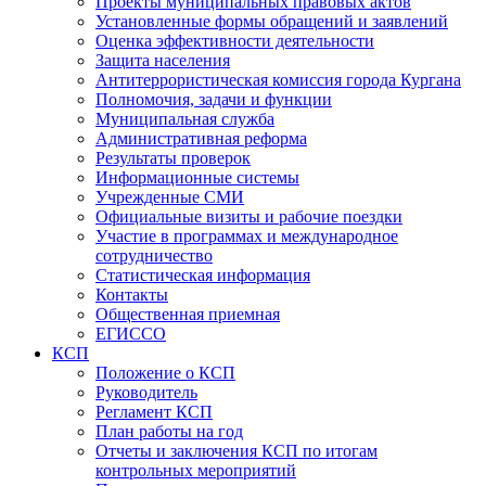
Проекты муниципальных правовых актов
Установленные формы обращений и заявлений
Оценка эффективности деятельности
Защита населения
Антитеррористическая комиссия города Кургана
Полномочия, задачи и функции
Муниципальная служба
Административная реформа
Результаты проверок
Информационные системы
Учрежденные СМИ
Официальные визиты и рабочие поездки
Участие в программах и международное
сотрудничество
Статистическая информация
Контакты
Общественная приемная
ЕГИССО
КСП
Положение о КСП
Руководитель
Регламент КСП
План работы на год
Отчеты и заключения КСП по итогам
контрольных мероприятий