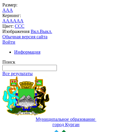
Размер:
A
A
A
Кернинг:
AA
AA
AA
Цвет:
C
C
C
Изображения
Вкл.
Выкл.
Обычная версия сайта
Войти
Информация
Поиск
Все результаты
Муниципальное образование
город Курган