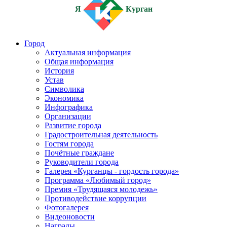
Я
Курган
Город
Актуальная информация
Общая информация
История
Устав
Символика
Экономика
Инфографика
Организации
Развитие города
Градостроительная деятельность
Гостям города
Почётные граждане
Руководители города
Галерея «Курганцы - гордость города»
Программа «Любимый город»
Премия «Трудящаяся молодежь»
Противодействие коррупции
Фотогалерея
Видеоновости
Награды