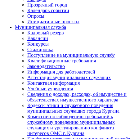
Прозрачный город
Календарь событий
Опросы
Инициативные проекты
Муниципальная служба
Кадровый резерв
Вакансии
Конкурсы
Стажировка
Поступление на муниципальную службу
Квалификационные требования
Законодательство
Информация для работодателей
Аттестация муниципальных служащих
Контактная информация
Учебные учреждения
Сведения о доходах, расходах, об имуществе и
обязательствах имущественного характера
Кодексы этики и служебного поведения
муниципальных служащих города Кургана
Комиссии по соблюдению требований к
служебному поведению муниципальных
служащих и урегулированию конфликта
интересов ОМС г. Кургана
Конфликт интересов на муниципальной службе