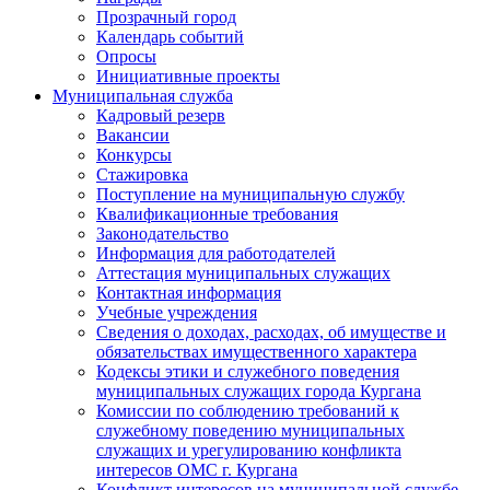
Прозрачный город
Календарь событий
Опросы
Инициативные проекты
Муниципальная служба
Кадровый резерв
Вакансии
Конкурсы
Стажировка
Поступление на муниципальную службу
Квалификационные требования
Законодательство
Информация для работодателей
Аттестация муниципальных служащих
Контактная информация
Учебные учреждения
Сведения о доходах, расходах, об имуществе и
обязательствах имущественного характера
Кодексы этики и служебного поведения
муниципальных служащих города Кургана
Комиссии по соблюдению требований к
служебному поведению муниципальных
служащих и урегулированию конфликта
интересов ОМС г. Кургана
Конфликт интересов на муниципальной службе