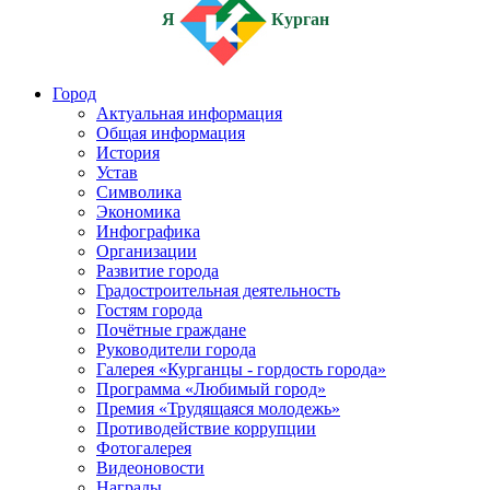
Я
Курган
Город
Актуальная информация
Общая информация
История
Устав
Символика
Экономика
Инфографика
Организации
Развитие города
Градостроительная деятельность
Гостям города
Почётные граждане
Руководители города
Галерея «Курганцы - гордость города»
Программа «Любимый город»
Премия «Трудящаяся молодежь»
Противодействие коррупции
Фотогалерея
Видеоновости
Награды