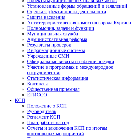
Проекты муниципальных правовых актов
Установленные формы обращений и заявлений
Оценка эффективности деятельности
Защита населения
Антитеррористическая комиссия города Кургана
Полномочия, задачи и функции
Муниципальная служба
Административная реформа
Результаты проверок
Информационные системы
Учрежденные СМИ
Официальные визиты и рабочие поездки
Участие в программах и международное
сотрудничество
Статистическая информация
Контакты
Общественная приемная
ЕГИССО
КСП
Положение о КСП
Руководитель
Регламент КСП
План работы на год
Отчеты и заключения КСП по итогам
контрольных мероприятий