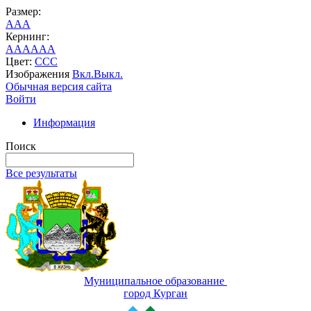
Размер:
A
A
A
Кернинг:
AA
AA
AA
Цвет:
C
C
C
Изображения
Вкл.
Выкл.
Обычная версия сайта
Войти
Информация
Поиск
Все результаты
Муниципальное образование
город Курган