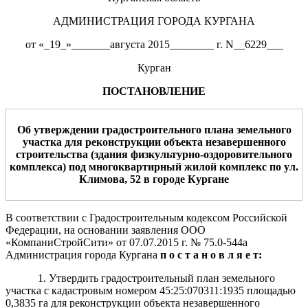
АДМИНИСТРАЦИЯ ГОРОДА КУРГАНА
от «_19_»_______августа 2015________ г. N__6229___
Курган
ПОСТАНОВЛЕНИЕ
Об утверждении градостроительного плана земельного
участка
для
реконструкции объекта незавершенного
строительства (здания физкультурно-оздоровительного
комплекса) под многоквартирный жилой комплекс по ул.
Климова, 52 в городе Кургане
В соответствии с Градостроительным кодексом Российской
Федерации, на основании заявления ООО
«КомпаниСтройСити» от 07.07.2015 г. № 75.0-544а
Администрация города Кургана
п о с т а н о в л я е т:
1. Утвердить градостроительный план земельного
участка с кадастровым номером 45:25:070311:1935 площадью
0,3835 га для реконструкции объекта незавершенного