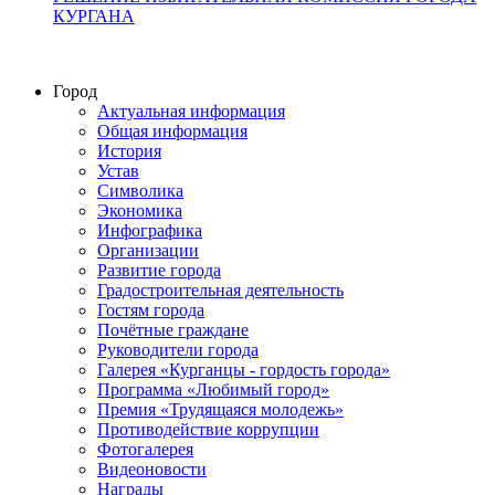
КУРГАНА
Город
Актуальная информация
Общая информация
История
Устав
Символика
Экономика
Инфографика
Организации
Развитие города
Градостроительная деятельность
Гостям города
Почётные граждане
Руководители города
Галерея «Курганцы - гордость города»
Программа «Любимый город»
Премия «Трудящаяся молодежь»
Противодействие коррупции
Фотогалерея
Видеоновости
Награды