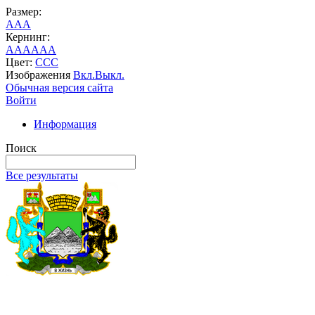
Размер:
A
A
A
Кернинг:
AA
AA
AA
Цвет:
C
C
C
Изображения
Вкл.
Выкл.
Обычная версия сайта
Войти
Информация
Поиск
Все результаты