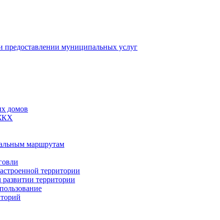
 предоставлении муниципальных услуг
ых домов
 ЖКХ
пальным маршрутам
говли
застроенной территории
м развитии территории
спользование
иторий