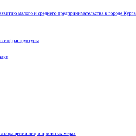
звитию малого и среднего предпринимательства в городе Курга
ов инфраструктуры
адки
ия обращений лиц и принятых мерах