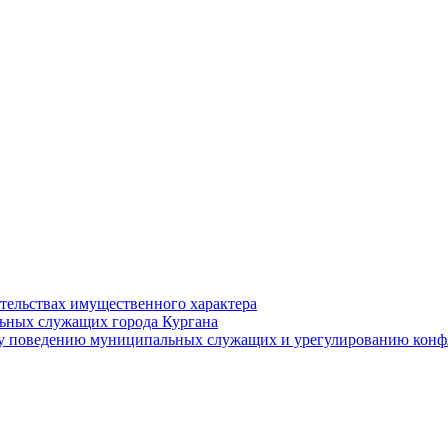
ательствах имущественного характера
ьных служащих города Кургана
у поведению муниципальных служащих и урегулированию конфл