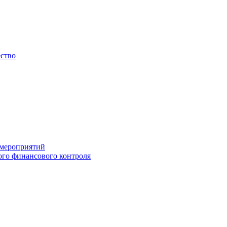
ество
 мероприятий
го финансового контроля