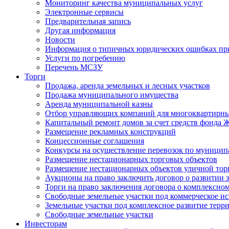
Мониторинг качества муниципальных услуг
Электронные сервисы
Предварительная запись
Другая информация
Новости
Информация о типичных юридических ошибках при
Услуги по погребению
Перечень МСЗУ
Торги
Продажа, аренда земельных и лесных участков
Продажа муниципального имущества
Аренда муниципальной казны
Отбор управляющих компаний для многоквартирн
Капитальный ремонт домов за счет средств фонда
Размещение рекламных конструкций
Концессионные соглашения
Конкурсы на осуществление перевозок по муници
Размещение нестационарных торговых объектов
Размещение нестационарных объектов уличной тор
Аукционы на право заключить договор о развитии 
Торги на право заключения договора о комплексно
Свободные земельные участки под коммерческое и
Земельные участки под комплексное развитие терр
Свободные земельные участки
Инвесторам