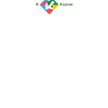
Я
Курган