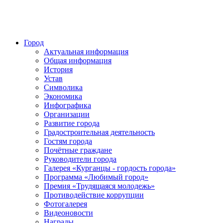
Город
Актуальная информация
Общая информация
История
Устав
Символика
Экономика
Инфографика
Организации
Развитие города
Градостроительная деятельность
Гостям города
Почётные граждане
Руководители города
Галерея «Курганцы - гордость города»
Программа «Любимый город»
Премия «Трудящаяся молодежь»
Противодействие коррупции
Фотогалерея
Видеоновости
Награды