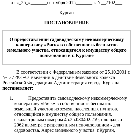
от «_25_»_______сентября 2015_______ г. N__7102___
Курган
ПОСТАНОВЛЕНИЕ
О предоставлении
садоводческому
некоммерческому
кооперативу
«
Риск
»
в собственность бесплатно
земельного участка, относящегося к имуществу общего
пользования
в
г.
Курган
е
В соответствии с Федеральным законом от 25.10.2001 г.
№137-ФЗ «О введении в действие Земельного кодекса
Российской Федерации» Администрация города Кургана
постановляет:
Предоставить садоводческому некоммерческому
кооперативу «Риск» в собственность бесплатно
земельный участок из земель населенных пунктов,
относящийся к имуществу общего пользования,
с кадастровым номером 45:25:080402:259, площадью
2062 кв.метра с разрешенным использованием - для
садоводства. Адрес земельного участка: г.Курган,