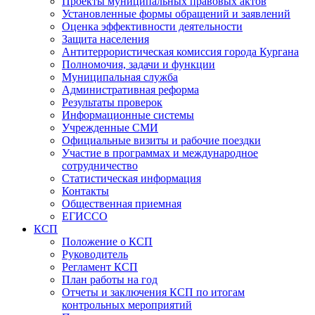
Проекты муниципальных правовых актов
Установленные формы обращений и заявлений
Оценка эффективности деятельности
Защита населения
Антитеррористическая комиссия города Кургана
Полномочия, задачи и функции
Муниципальная служба
Административная реформа
Результаты проверок
Информационные системы
Учрежденные СМИ
Официальные визиты и рабочие поездки
Участие в программах и международное
сотрудничество
Статистическая информация
Контакты
Общественная приемная
ЕГИССО
КСП
Положение о КСП
Руководитель
Регламент КСП
План работы на год
Отчеты и заключения КСП по итогам
контрольных мероприятий