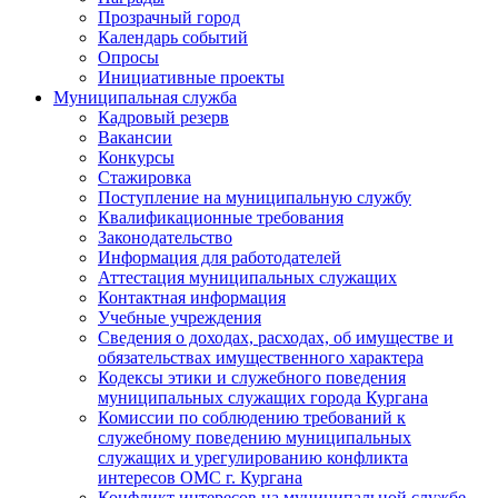
Прозрачный город
Календарь событий
Опросы
Инициативные проекты
Муниципальная служба
Кадровый резерв
Вакансии
Конкурсы
Стажировка
Поступление на муниципальную службу
Квалификационные требования
Законодательство
Информация для работодателей
Аттестация муниципальных служащих
Контактная информация
Учебные учреждения
Сведения о доходах, расходах, об имуществе и
обязательствах имущественного характера
Кодексы этики и служебного поведения
муниципальных служащих города Кургана
Комиссии по соблюдению требований к
служебному поведению муниципальных
служащих и урегулированию конфликта
интересов ОМС г. Кургана
Конфликт интересов на муниципальной службе