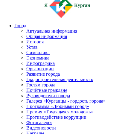
Я
Курган
Город
Актуальная информация
Общая информация
История
Устав
Символика
Экономика
Инфографика
Организации
Развитие города
Градостроительная деятельность
Гостям города
Почётные граждане
Руководители города
Галерея «Курганцы - гордость города»
Программа «Любимый город»
Премия «Трудящаяся молодежь»
Противодействие коррупции
Фотогалерея
Видеоновости
Награды