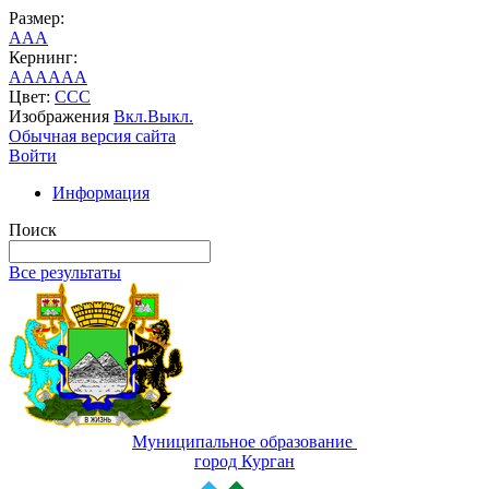
Размер:
A
A
A
Кернинг:
AA
AA
AA
Цвет:
C
C
C
Изображения
Вкл.
Выкл.
Обычная версия сайта
Войти
Информация
Поиск
Все результаты
Муниципальное образование
город Курган