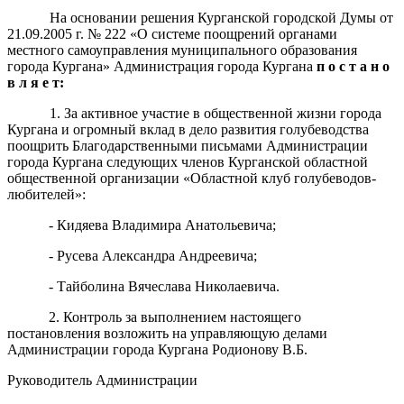
На основании решения Курганской городской Думы от
21.09.2005 г. № 222 «О системе поощрений органами
местного самоуправления муниципального образования
города Кургана» Администрация города Кургана
п о с т а н о
в л я е т:
1. За активное участие в общественной жизни города
Кургана и огромный вклад в дело развития голубеводства
поощрить Благодарственными письмами Администрации
города Кургана следующих членов Курганской областной
общественной организации «Областной клуб голубеводов-
любителей»:
- Кидяева Владимира Анатольевича;
- Русева Александра Андреевича;
- Тайболина Вячеслава Николаевича.
2. Контроль за выполнением настоящего
постановления возложить на управляющую делами
Администрации города Кургана Родионову В.Б.
Руководитель Администрации