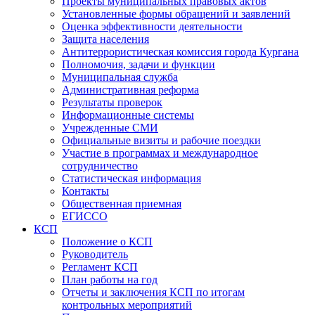
Проекты муниципальных правовых актов
Установленные формы обращений и заявлений
Оценка эффективности деятельности
Защита населения
Антитеррористическая комиссия города Кургана
Полномочия, задачи и функции
Муниципальная служба
Административная реформа
Результаты проверок
Информационные системы
Учрежденные СМИ
Официальные визиты и рабочие поездки
Участие в программах и международное
сотрудничество
Статистическая информация
Контакты
Общественная приемная
ЕГИССО
КСП
Положение о КСП
Руководитель
Регламент КСП
План работы на год
Отчеты и заключения КСП по итогам
контрольных мероприятий