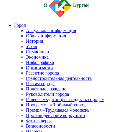
Я
Курган
Город
Актуальная информация
Общая информация
История
Устав
Символика
Экономика
Инфографика
Организации
Развитие города
Градостроительная деятельность
Гостям города
Почётные граждане
Руководители города
Галерея «Курганцы - гордость города»
Программа «Любимый город»
Премия «Трудящаяся молодежь»
Противодействие коррупции
Фотогалерея
Видеоновости
Награды