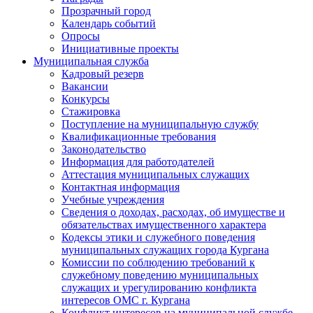
Прозрачный город
Календарь событий
Опросы
Инициативные проекты
Муниципальная служба
Кадровый резерв
Вакансии
Конкурсы
Стажировка
Поступление на муниципальную службу
Квалификационные требования
Законодательство
Информация для работодателей
Аттестация муниципальных служащих
Контактная информация
Учебные учреждения
Сведения о доходах, расходах, об имуществе и
обязательствах имущественного характера
Кодексы этики и служебного поведения
муниципальных служащих города Кургана
Комиссии по соблюдению требований к
служебному поведению муниципальных
служащих и урегулированию конфликта
интересов ОМС г. Кургана
Конфликт интересов на муниципальной службе