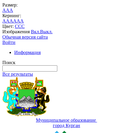
Размер:
A
A
A
Кернинг:
AA
AA
AA
Цвет:
C
C
C
Изображения
Вкл.
Выкл.
Обычная версия сайта
Войти
Информация
Поиск
Все результаты
Муниципальное образование
город Курган