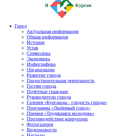
Я
Курган
Город
Актуальная информация
Общая информация
История
Устав
Символика
Экономика
Инфографика
Организации
Развитие города
Градостроительная деятельность
Гостям города
Почётные граждане
Руководители города
Галерея «Курганцы - гордость города»
Программа «Любимый город»
Премия «Трудящаяся молодежь»
Противодействие коррупции
Фотогалерея
Видеоновости
Награды