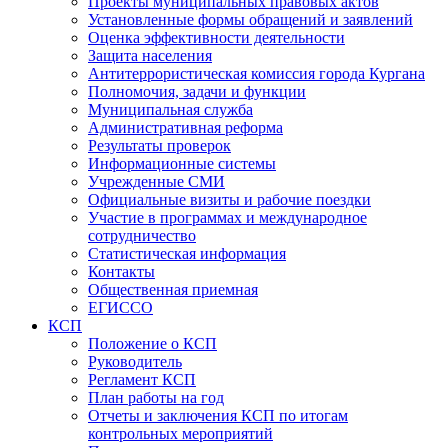
Проекты муниципальных правовых актов
Установленные формы обращений и заявлений
Оценка эффективности деятельности
Защита населения
Антитеррористическая комиссия города Кургана
Полномочия, задачи и функции
Муниципальная служба
Административная реформа
Результаты проверок
Информационные системы
Учрежденные СМИ
Официальные визиты и рабочие поездки
Участие в программах и международное
сотрудничество
Статистическая информация
Контакты
Общественная приемная
ЕГИССО
КСП
Положение о КСП
Руководитель
Регламент КСП
План работы на год
Отчеты и заключения КСП по итогам
контрольных мероприятий