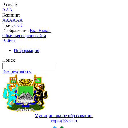
Размер:
A
A
A
Кернинг:
AA
AA
AA
Цвет:
C
C
C
Изображения
Вкл.
Выкл.
Обычная версия сайта
Войти
Информация
Поиск
Все результаты
Муниципальное образование
город Курган