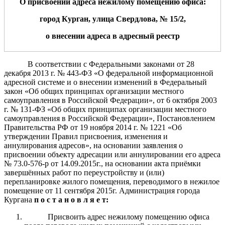
О присвоении адреса нежилому помещению
офиса
:
город Курган, улица
Свердлова
, №
15/2
,
о внесении
адреса
в адресный реестр
В соответствии с Федеральными законами от 28
декабря 2013 г.
№ 443-ФЗ «О федеральной информационной
адресной системе и о внесении изменений
в Федеральный
закон «Об общих принципах организации местного
самоуправления в Российской Федерации», от 6 октября 2003
г.
№ 131-ФЗ «Об общих принципах организации местного
самоуправления в Российской Федерации»
,
Постановлением
Правительства РФ от 19 ноября 2014 г. № 1221 «Об
утверждении Правил присвоения, изменения и
аннулирования адресов», на основании заявления о
присвоении объекту адресации или аннулировании его адреса
№ 73.0-576-р от 14.09.2015г., на основании акта приёмки
завершённых работ по переустройству и (или)
перепланировке жилого помещения, переводимого в нежилое
помещение от 11 сентября 2015г.
Администрация города
Кургана
п о с т а н о в л я е т:
Присвоить адрес нежилому помещению офиса