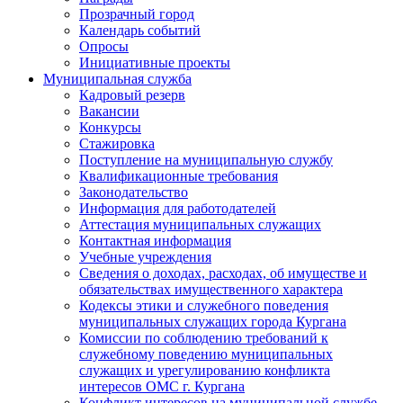
Прозрачный город
Календарь событий
Опросы
Инициативные проекты
Муниципальная служба
Кадровый резерв
Вакансии
Конкурсы
Стажировка
Поступление на муниципальную службу
Квалификационные требования
Законодательство
Информация для работодателей
Аттестация муниципальных служащих
Контактная информация
Учебные учреждения
Сведения о доходах, расходах, об имуществе и
обязательствах имущественного характера
Кодексы этики и служебного поведения
муниципальных служащих города Кургана
Комиссии по соблюдению требований к
служебному поведению муниципальных
служащих и урегулированию конфликта
интересов ОМС г. Кургана
Конфликт интересов на муниципальной службе