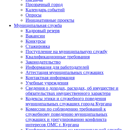
Прозрачный город
Календарь событий
Опросы
Инициативные проекты
Муниципальная служба
Кадровый резерв
Вакансии
Конкурсы
Стажировка
Поступление на муниципальную службу
Квалификационные требования
Законодательство
Информация для работодателей
Аттестация муниципальных служащих
Контактная информация
Учебные учреждения
Сведения о доходах, расходах, об имуществе и
обязательствах имущественного характера
Кодексы этики и служебного поведения
муниципальных служащих города Кургана
Комиссии по соблюдению требований к
служебному поведению муниципальных
служащих и урегулированию конфликта
интересов ОМС г. Кургана
Конфликт интересов на муниципальной службе