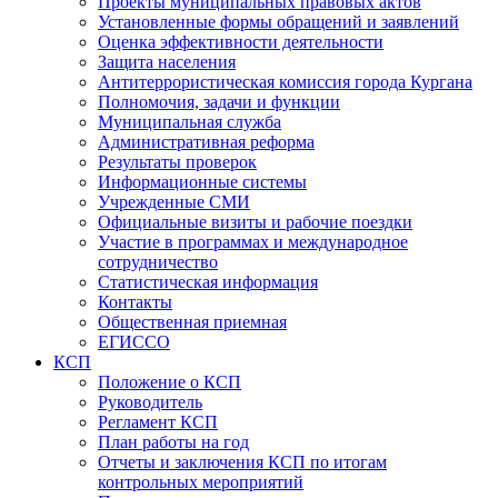
Проекты муниципальных правовых актов
Установленные формы обращений и заявлений
Оценка эффективности деятельности
Защита населения
Антитеррористическая комиссия города Кургана
Полномочия, задачи и функции
Муниципальная служба
Административная реформа
Результаты проверок
Информационные системы
Учрежденные СМИ
Официальные визиты и рабочие поездки
Участие в программах и международное
сотрудничество
Статистическая информация
Контакты
Общественная приемная
ЕГИССО
КСП
Положение о КСП
Руководитель
Регламент КСП
План работы на год
Отчеты и заключения КСП по итогам
контрольных мероприятий