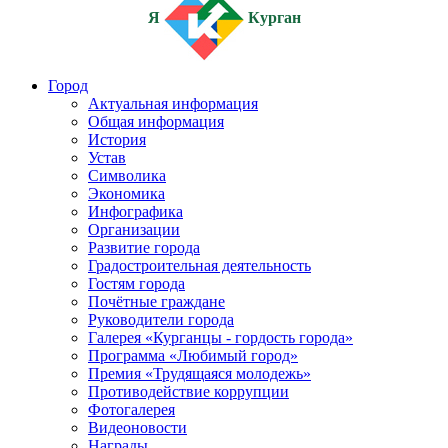
Я
Курган
Город
Актуальная информация
Общая информация
История
Устав
Символика
Экономика
Инфографика
Организации
Развитие города
Градостроительная деятельность
Гостям города
Почётные граждане
Руководители города
Галерея «Курганцы - гордость города»
Программа «Любимый город»
Премия «Трудящаяся молодежь»
Противодействие коррупции
Фотогалерея
Видеоновости
Награды