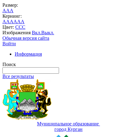
Размер:
A
A
A
Кернинг:
AA
AA
AA
Цвет:
C
C
C
Изображения
Вкл.
Выкл.
Обычная версия сайта
Войти
Информация
Поиск
Все результаты
Муниципальное образование
город Курган