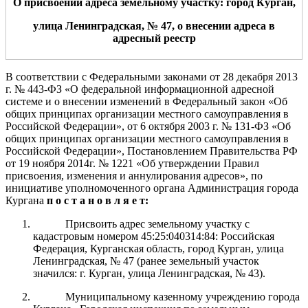
О присвоении адреса земельн
ому
участк
у: город Курган,
улица
Ленинградская
,
№
47
,
о внесении адреса в
адресный реестр
В соответствии с Федеральными законами от 28 декабря 2013
г.
№ 443-ФЗ «О федеральной информационной адресной
системе и о внесении изменений
в Федеральный закон «Об
общих принципах организации местного самоуправления в
Российской Федерации», от 6 октября 2003 г.
№
131-ФЗ «Об
общих
принципах организации местного
самоуправления в
Российской Федерации»
, Постановлением Правительства РФ
от 19 ноября 2014г. № 1221 «Об утверждении Правил
присвоения, изменения и аннулирования адресов», по
инициативе уполномоченного органа
Администрация
города
Курга
на
п о с т а н о в л я е т:
Присвоить адрес земельному участку с
кадастровым номером 45:25:040314:84: Российская
Федерация, Курганская область, город Курган, улица
Ленинградская, № 47 (ранее земельный участок
значился: г. Курган, улица Ленинградская, № 43).
Муниципальному казенному учреждению города