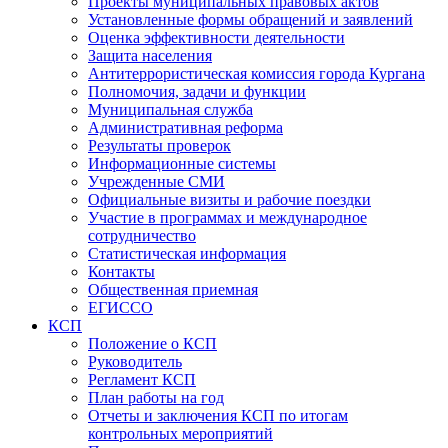
Проекты муниципальных правовых актов
Установленные формы обращений и заявлений
Оценка эффективности деятельности
Защита населения
Антитеррористическая комиссия города Кургана
Полномочия, задачи и функции
Муниципальная служба
Административная реформа
Результаты проверок
Информационные системы
Учрежденные СМИ
Официальные визиты и рабочие поездки
Участие в программах и международное
сотрудничество
Статистическая информация
Контакты
Общественная приемная
ЕГИССО
КСП
Положение о КСП
Руководитель
Регламент КСП
План работы на год
Отчеты и заключения КСП по итогам
контрольных мероприятий