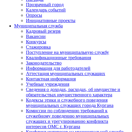
Прозрачный город
Календарь событий
Опросы
Инициативные проекты
Муниципальная служба
Кадровый резерв
Вакансии
Конкурсы
Стажировка
Поступление на муниципальную службу
Квалификационные требования
Законодательство
Информация для работодателей
Аттестация муниципальных служащих
Контактная информация
Учебные учреждения
Сведения о доходах, расходах, об имуществе и
обязательствах имущественного характера
Кодексы этики и служебного поведения
муниципальных служащих города Кургана
Комиссии по соблюдению требований к
служебному поведению муниципальных
служащих и урегулированию конфликта
интересов ОМС г. Кургана
Конфликт интересов на муниципальной службе