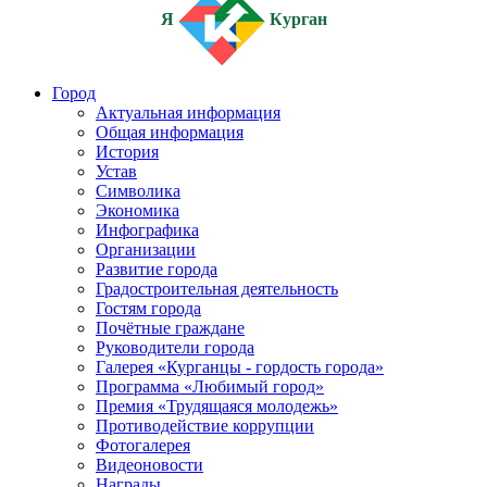
Я
Курган
Город
Актуальная информация
Общая информация
История
Устав
Символика
Экономика
Инфографика
Организации
Развитие города
Градостроительная деятельность
Гостям города
Почётные граждане
Руководители города
Галерея «Курганцы - гордость города»
Программа «Любимый город»
Премия «Трудящаяся молодежь»
Противодействие коррупции
Фотогалерея
Видеоновости
Награды