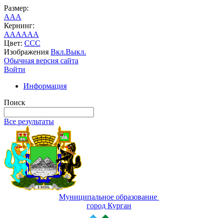
Размер:
A
A
A
Кернинг:
AA
AA
AA
Цвет:
C
C
C
Изображения
Вкл.
Выкл.
Обычная версия сайта
Войти
Информация
Поиск
Все результаты
Муниципальное образование
город Курган