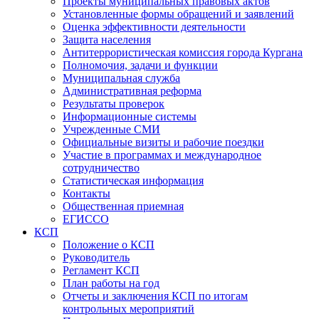
Проекты муниципальных правовых актов
Установленные формы обращений и заявлений
Оценка эффективности деятельности
Защита населения
Антитеррористическая комиссия города Кургана
Полномочия, задачи и функции
Муниципальная служба
Административная реформа
Результаты проверок
Информационные системы
Учрежденные СМИ
Официальные визиты и рабочие поездки
Участие в программах и международное
сотрудничество
Статистическая информация
Контакты
Общественная приемная
ЕГИССО
КСП
Положение о КСП
Руководитель
Регламент КСП
План работы на год
Отчеты и заключения КСП по итогам
контрольных мероприятий