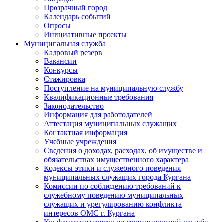
Прозрачный город
Календарь событий
Опросы
Инициативные проекты
Муниципальная служба
Кадровый резерв
Вакансии
Конкурсы
Стажировка
Поступление на муниципальную службу
Квалификационные требования
Законодательство
Информация для работодателей
Аттестация муниципальных служащих
Контактная информация
Учебные учреждения
Сведения о доходах, расходах, об имуществе и
обязательствах имущественного характера
Кодексы этики и служебного поведения
муниципальных служащих города Кургана
Комиссии по соблюдению требований к
служебному поведению муниципальных
служащих и урегулированию конфликта
интересов ОМС г. Кургана
Конфликт интересов на муниципальной службе