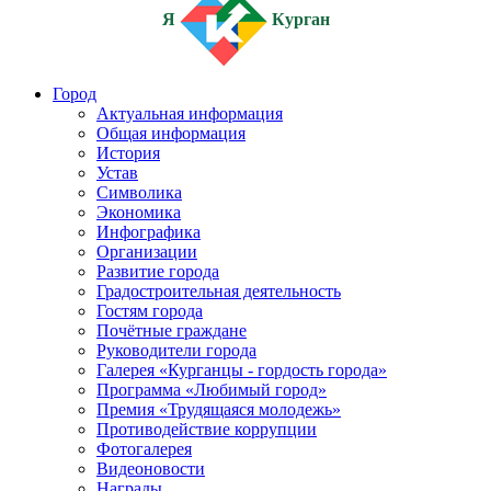
Я
Курган
Город
Актуальная информация
Общая информация
История
Устав
Символика
Экономика
Инфографика
Организации
Развитие города
Градостроительная деятельность
Гостям города
Почётные граждане
Руководители города
Галерея «Курганцы - гордость города»
Программа «Любимый город»
Премия «Трудящаяся молодежь»
Противодействие коррупции
Фотогалерея
Видеоновости
Награды