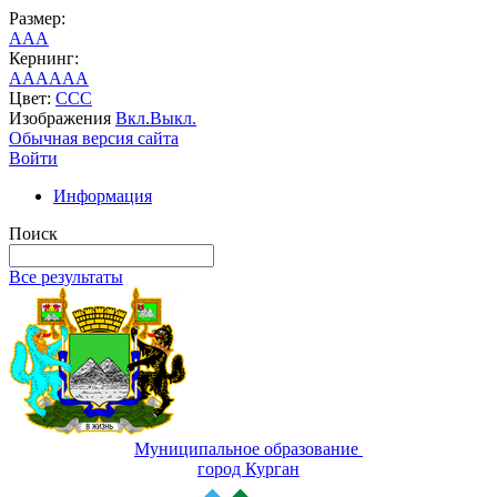
Размер:
A
A
A
Кернинг:
AA
AA
AA
Цвет:
C
C
C
Изображения
Вкл.
Выкл.
Обычная версия сайта
Войти
Информация
Поиск
Все результаты
Муниципальное образование
город Курган