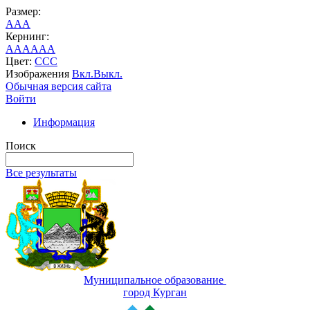
Размер:
A
A
A
Кернинг:
AA
AA
AA
Цвет:
C
C
C
Изображения
Вкл.
Выкл.
Обычная версия сайта
Войти
Информация
Поиск
Все результаты
Муниципальное образование
город Курган