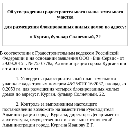
Об утверждении градостроительного плана земельного
участка
для
размещения
блокированных жилых домов по адресу:
г. Курган
,
б
ульвар
Солнечный,
2
2
В соответствии с Градостроительным кодексом Российской
Федерации и на основании заявления ООО «Бик-Сервис» от
29.09.2015 г. № 75.0-778а, Администрация города Кургана
п о
с т а н о в л я е т:
1. Утвердить градостроительный план земельного
участка с кадастровым номером 45:25:070116:2037, площадью
0,2053 га, для размещения четырех блокированных жилых
домов по адресу: г. Курган, бульвар Солнечный, 22.
2. Контроль за выполнением настоящего
постановления возложить на заместителя Руководителя
Администрации города Кургана, директора Департамента
архитектуры, имущественных и земельных отношений
Администрации города Кургана Иванову Е.Г.