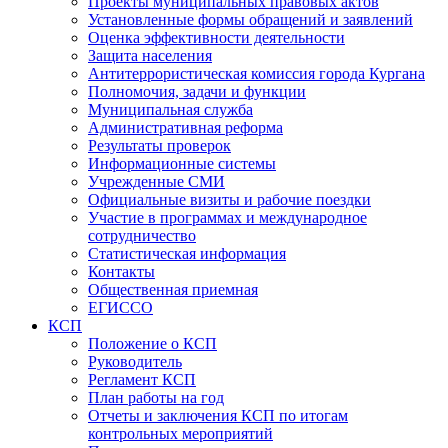
Проекты муниципальных правовых актов
Установленные формы обращений и заявлений
Оценка эффективности деятельности
Защита населения
Антитеррористическая комиссия города Кургана
Полномочия, задачи и функции
Муниципальная служба
Административная реформа
Результаты проверок
Информационные системы
Учрежденные СМИ
Официальные визиты и рабочие поездки
Участие в программах и международное
сотрудничество
Статистическая информация
Контакты
Общественная приемная
ЕГИССО
КСП
Положение о КСП
Руководитель
Регламент КСП
План работы на год
Отчеты и заключения КСП по итогам
контрольных мероприятий