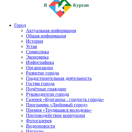
Я
Курган
Город
Актуальная информация
Общая информация
История
Устав
Символика
Экономика
Инфографика
Организации
Развитие города
Градостроительная деятельность
Гостям города
Почётные граждане
Руководители города
Галерея «Курганцы - гордость города»
Программа «Любимый город»
Премия «Трудящаяся молодежь»
Противодействие коррупции
Фотогалерея
Видеоновости
Награды