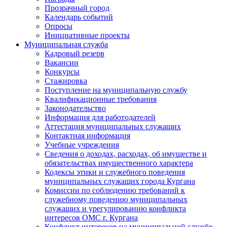
Прозрачный город
Календарь событий
Опросы
Инициативные проекты
Муниципальная служба
Кадровый резерв
Вакансии
Конкурсы
Стажировка
Поступление на муниципальную службу
Квалификационные требования
Законодательство
Информация для работодателей
Аттестация муниципальных служащих
Контактная информация
Учебные учреждения
Сведения о доходах, расходах, об имуществе и
обязательствах имущественного характера
Кодексы этики и служебного поведения
муниципальных служащих города Кургана
Комиссии по соблюдению требований к
служебному поведению муниципальных
служащих и урегулированию конфликта
интересов ОМС г. Кургана
Конфликт интересов на муниципальной службе