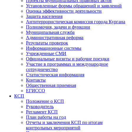
Проекты муниципальных правовых актов
Установленные формы обращений и заявлений
Оценка эффективности деятельности
Защита населения
Антитеррористическая комиссия города Кургана
Полномочия, задачи и функции
Муниципальная служба
Административная реформа
Результаты проверок
Информационные системы
Учрежденные СМИ
Официальные визиты и рабочие поездки
Участие в программах и международное
сотрудничество
Статистическая информация
Контакты
Общественная приемная
ЕГИССО
КСП
Положение о КСП
Руководитель
Регламент КСП
План работы на год
Отчеты и заключения КСП по итогам
контрольных мероприятий