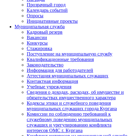
Прозрачный город
Календарь событий
Опросы
Инициативные проекты
Муниципальная служба
Кадровый резерв
Вакансии
Конкурсы
Стажировка
Поступление на муниципальную службу
Квалификационные требования
Законодательство
Информация для работодателей
Аттестация муниципальных служащих
Контактная информация
Учебные учреждения
Сведения о доходах, расходах, об имуществе и
обязательствах имущественного характера
Кодексы этики и служебного поведения
муниципальных служащих города Кургана
Комиссии по соблюдению требований к
служебному поведению муниципальных
служащих и урегулированию конфликта
интересов ОМС г. Кургана
Конфликт интересов на муниципальной службе