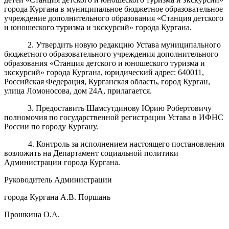
города Кургана
в
муниципальное бюджетное образовательное
учреждение дополнительного образования «Станция детского
и юношеского туризма и экскурсий» города Кургана
.
2.
У
твердить новую редакцию Устава
муниципального
бюджетного образовательного учреждения дополнительного
образования «Станция детского и юношеского туризма и
экскурсий» города Кургана
, юридический адрес:
640011,
Российская Федерация, Курганская область, город Курган,
улица Ломоносова, дом 24А, прилагается.
3
.
Предоставить Шамсутдинову Юрию Робертовичу
полномочия по государственной регистрации
Устава
в ИФНС
России по городу Кургану
.
4
. Контроль за исполнением
настоящего
постановления
возложить на
Департамент социальной политики
Администрации города Кургана
.
Руководитель Администрации
города Кургана
А.
В.
Пор
ш
ань
Прошкина О.А.