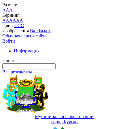
Размер:
A
A
A
Кернинг:
AA
AA
AA
Цвет:
C
C
C
Изображения
Вкл.
Выкл.
Обычная версия сайта
Войти
Информация
Поиск
Все результаты
Муниципальное образование
город Курган