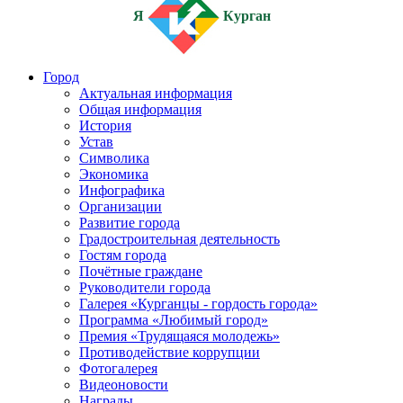
Я
Курган
Город
Актуальная информация
Общая информация
История
Устав
Символика
Экономика
Инфографика
Организации
Развитие города
Градостроительная деятельность
Гостям города
Почётные граждане
Руководители города
Галерея «Курганцы - гордость города»
Программа «Любимый город»
Премия «Трудящаяся молодежь»
Противодействие коррупции
Фотогалерея
Видеоновости
Награды