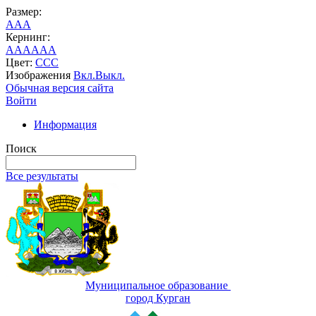
Размер:
A
A
A
Кернинг:
AA
AA
AA
Цвет:
C
C
C
Изображения
Вкл.
Выкл.
Обычная версия сайта
Войти
Информация
Поиск
Все результаты
Муниципальное образование
город Курган