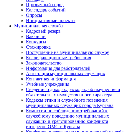
Прозрачный город
Календарь событий
Опросы
Инициативные проекты
Муниципальная служба
Кадровый резерв
Вакансии
Конкурсы
Стажировка
Поступление на муниципальную службу
Квалификационные требования
Законодательство
Информация для работодателей
Аттестация муниципальных служащих
Контактная информация
Учебные учреждения
Сведения о доходах, расходах, об имуществе и
обязательствах имущественного характера
Кодексы этики и служебного поведения
муниципальных служащих города Кургана
Комиссии по соблюдению требований к
служебному поведению муниципальных
служащих и урегулированию конфликта
интересов ОМС г. Кургана
Конфликт интересов на муниципальной службе