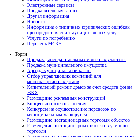
Электронные сервисы
Предварительная запись
Другая информация
Новости
Информация о типичных юридических ошибках
при предоставлении муниципальных услуг
Услуги по погребению
Перечень МСЗУ
Торги
Продажа, аренда земельных и лесных участков
Продажа муниципального имущества
Аренда муниципальной казны
Отбор управляющих компаний для
многоквартирных домов
Капитальный ремонт домов за счет средств фонда
ЖКХ
Размещение рекламных конструкций
Концессионные соглашения
Конкурсы на осуществление перевозок по
муниципальным маршрутам
Размещение нестационарных торговых объектов
Размещение нестационарных объектов уличной
торговли
Аукционы на право заключить договор о развитии