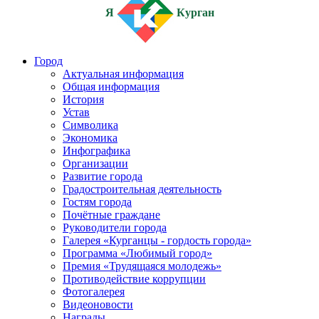
Я
Курган
Город
Актуальная информация
Общая информация
История
Устав
Символика
Экономика
Инфографика
Организации
Развитие города
Градостроительная деятельность
Гостям города
Почётные граждане
Руководители города
Галерея «Курганцы - гордость города»
Программа «Любимый город»
Премия «Трудящаяся молодежь»
Противодействие коррупции
Фотогалерея
Видеоновости
Награды