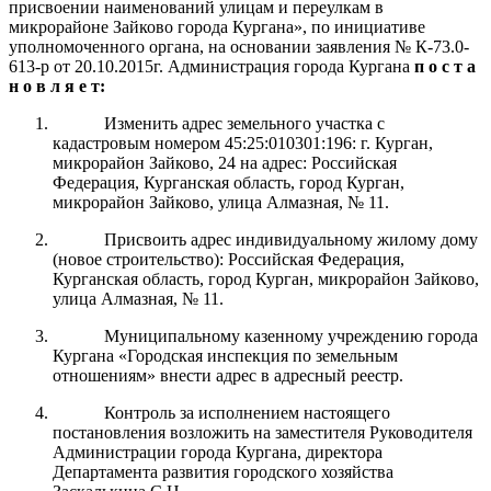
присвоении наименований улицам и переулкам в
микрорайоне Зайково города Кургана», по инициативе
уполномоченного органа, на основании
заявления
№
К
-73.0-
613
-р
от
20
.
10
.2015г.
Администрация
города Курга
на
п о с т а
н о в л я е т:
Изменить адрес земельного участка с
кадастровым номером 45:25:010301:196: г. Курган,
микрорайон Зайково, 24 на адрес: Российская
Федерация, Курганская область, город Курган,
микрорайон Зайково, улица Алмазная, № 11.
Присвоить адрес индивидуальному жилому дому
(новое строительство): Российская Федерация,
Курганская область, город Курган, микрорайон Зайково,
улица Алмазная, № 11.
Муниципальному казенному учреждению города
Кургана «Городская инспекция по земельным
отношениям» внести адрес в адресный реестр.
Контроль
за
исполнением настоящего
постановления возложить на заместителя Руководителя
Администрации города
Кургана
, директора
Департамента развития городского хозяйства