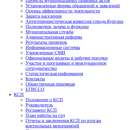
Проекты муниципальных правовых актов
Установленные формы обращений и заявлений
Оценка эффективности деятельности
Защита населения
Антитеррористическая комиссия города Кургана
Полномочия, задачи и функции
Муниципальная служба
Административная реформа
Результаты проверок
Информационные системы
Учрежденные СМИ
Официальные визиты и рабочие поездки
Участие в программах и международное
сотрудничество
Статистическая информация
Контакты
Общественная приемная
ЕГИССО
КСП
Положение о КСП
Руководитель
Регламент КСП
План работы на год
Отчеты и заключения КСП по итогам
контрольных мероприятий