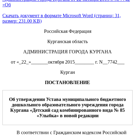
«Об
Скачать документ в формате Microsoft Word (страниц: 31,
размер: 231.00 KB)
Российская Федерация
Курганская область
АДМИНИСТРАЦИЯ ГОРОДА КУРГАНА
от «_22_»_______октября 2015________ г. N__7742___
Курган
ПОСТАНОВЛЕНИЕ
О
б
утверждении Устава
муниципального бюджетного
дошкольного образовательного учреждения города
Кургана
«Детский сад
комбинированно
го вида
№
85
«
Улыбк
а
»
в новой редакции
В соответствии с Гражданским кодексом Российской