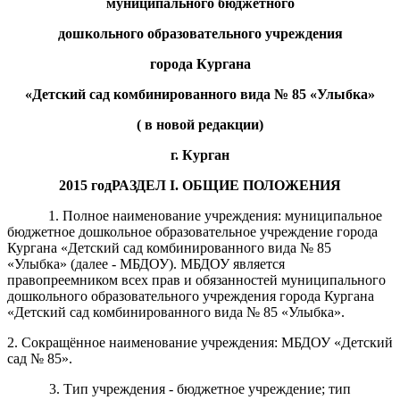
муниципального бюджетного
дошкольного образовательного учреждения
города Кургана
«Детский сад
комбинированного
вида
№
85
«
Улыбка
»
( в новой редакции)
г. Курган
201
5
год
РАЗДЕЛ
I
. ОБЩИЕ ПОЛОЖЕНИЯ
1.
Полное наименование учреждения: муниципальное
бюджетное дошкольное образовательное учреждение города
Кургана «Детский сад комбинированного вида № 85
«Улыбка» (далее - МБДОУ). МБДОУ
является
правопреемником всех прав и обязанностей муниципального
дошкольного образовательного учреждения города Кургана
«Детский сад
комбинированно
го вида №
85
«
Улыб
ка»
.
2. Сокращённое наименование
учреждения: МБДОУ «Детский
сад № 85».
3. Тип учреждения - бюджетное учреждение; тип