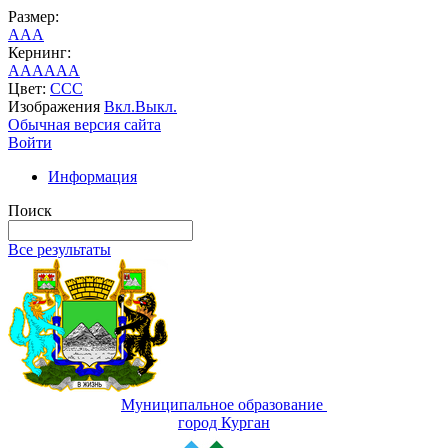
Размер:
A
A
A
Кернинг:
AA
AA
AA
Цвет:
C
C
C
Изображения
Вкл.
Выкл.
Обычная версия сайта
Войти
Информация
Поиск
Все результаты
Муниципальное образование
город Курган