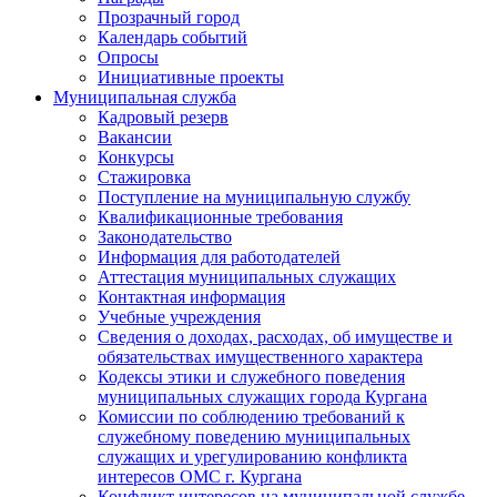
Прозрачный город
Календарь событий
Опросы
Инициативные проекты
Муниципальная служба
Кадровый резерв
Вакансии
Конкурсы
Стажировка
Поступление на муниципальную службу
Квалификационные требования
Законодательство
Информация для работодателей
Аттестация муниципальных служащих
Контактная информация
Учебные учреждения
Сведения о доходах, расходах, об имуществе и
обязательствах имущественного характера
Кодексы этики и служебного поведения
муниципальных служащих города Кургана
Комиссии по соблюдению требований к
служебному поведению муниципальных
служащих и урегулированию конфликта
интересов ОМС г. Кургана
Конфликт интересов на муниципальной службе