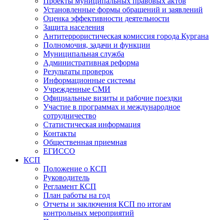
Проекты муниципальных правовых актов
Установленные формы обращений и заявлений
Оценка эффективности деятельности
Защита населения
Антитеррористическая комиссия города Кургана
Полномочия, задачи и функции
Муниципальная служба
Административная реформа
Результаты проверок
Информационные системы
Учрежденные СМИ
Официальные визиты и рабочие поездки
Участие в программах и международное
сотрудничество
Статистическая информация
Контакты
Общественная приемная
ЕГИССО
КСП
Положение о КСП
Руководитель
Регламент КСП
План работы на год
Отчеты и заключения КСП по итогам
контрольных мероприятий