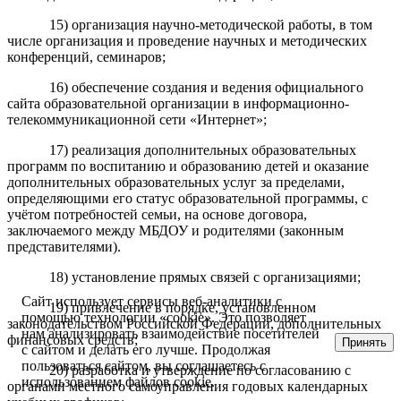
15) организация научно-методической работы, в том
числе организация и проведение научных и методических
конференций, семинаров;
16) обеспечение создания и ведения официального
сайта образовательной организации в информационно-
телекоммуникационной сети «Интернет»;
17) реализация дополнительных образовательных
программ по воспитанию и образованию детей и оказание
дополнительных образовательных услуг за пределами,
определяющими его статус образовательной программы, с
учётом потребностей семьи, на основе договора,
заключаемого между МБДОУ и родителями (законным
представителями).
18) установление прямых связей с организациями;
Сайт использует сервисы веб-аналитики с
19) привлечение в порядке, установленном
помощью технологии «cookie». Это позволяет
законодательством Российской Федерации, дополнительных
нам анализировать взаимодействие посетителей
финансовых средств;
Принять
с сайтом и делать его лучше. Продолжая
пользоваться сайтом, вы соглашаетесь с
20) разработка и утверждение по согласованию с
использованием файлов cookie.
органами местного самоуправления годовых календарных