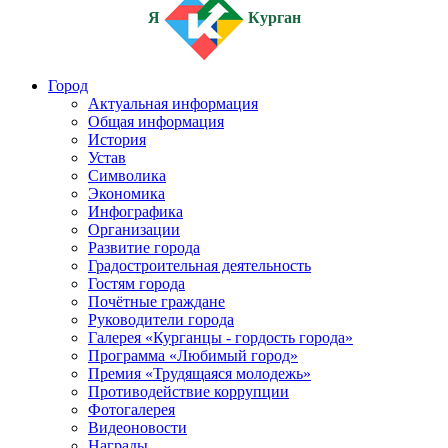
Я
Курган
Город
Актуальная информация
Общая информация
История
Устав
Символика
Экономика
Инфографика
Организации
Развитие города
Градостроительная деятельность
Гостям города
Почётные граждане
Руководители города
Галерея «Курганцы - гордость города»
Программа «Любимый город»
Премия «Трудящаяся молодежь»
Противодействие коррупции
Фотогалерея
Видеоновости
Награды