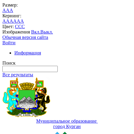
Размер:
A
A
A
Кернинг:
AA
AA
AA
Цвет:
C
C
C
Изображения
Вкл.
Выкл.
Обычная версия сайта
Войти
Информация
Поиск
Все результаты
Муниципальное образование
город Курган