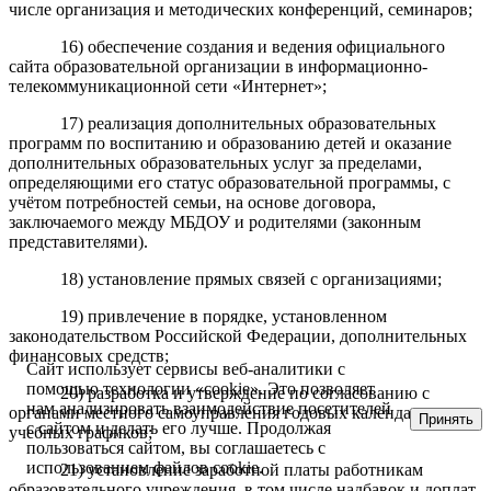
числе организация и методических конференций, семинаров;
16) обеспечение создания и ведения официального
сайта образовательной организации в информационно-
телекоммуникационной сети «Интернет»;
17) реализация дополнительных образовательных
программ по воспитанию и образованию детей и оказание
дополнительных образовательных услуг за пределами,
определяющими его статус образовательной программы, с
учётом потребностей семьи, на основе договора,
заключаемого между МБДОУ и родителями (законным
представителями).
18) установление прямых связей с организациями;
19) привлечение в порядке, установленном
законодательством Российской Федерации, дополнительных
финансовых средств;
Сайт использует сервисы веб-аналитики с
помощью технологии «cookie». Это позволяет
20) разработка и утверждение по согласованию с
нам анализировать взаимодействие посетителей
органами местного самоуправления годовых календарных
Принять
с сайтом и делать его лучше. Продолжая
учебных графиков;
пользоваться сайтом, вы соглашаетесь с
использованием файлов cookie.
21) установление заработной платы работникам
образовательного учреждения, в том числе надбавок и доплат