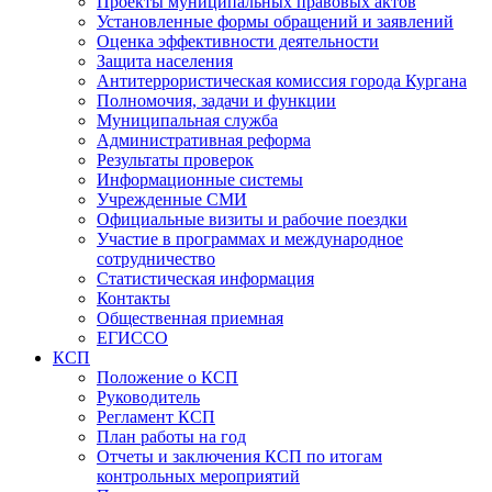
Проекты муниципальных правовых актов
Установленные формы обращений и заявлений
Оценка эффективности деятельности
Защита населения
Антитеррористическая комиссия города Кургана
Полномочия, задачи и функции
Муниципальная служба
Административная реформа
Результаты проверок
Информационные системы
Учрежденные СМИ
Официальные визиты и рабочие поездки
Участие в программах и международное
сотрудничество
Статистическая информация
Контакты
Общественная приемная
ЕГИССО
КСП
Положение о КСП
Руководитель
Регламент КСП
План работы на год
Отчеты и заключения КСП по итогам
контрольных мероприятий