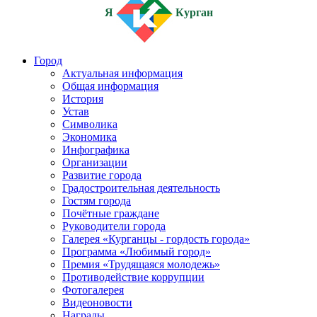
Я
Курган
Город
Актуальная информация
Общая информация
История
Устав
Символика
Экономика
Инфографика
Организации
Развитие города
Градостроительная деятельность
Гостям города
Почётные граждане
Руководители города
Галерея «Курганцы - гордость города»
Программа «Любимый город»
Премия «Трудящаяся молодежь»
Противодействие коррупции
Фотогалерея
Видеоновости
Награды