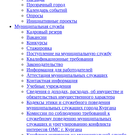
Прозрачный город
Календарь событий
Опросы
Инициативные проекты
Муниципальная служба
Кадровый резерв
Вакансии
Конкурсы
Стажировка
Поступление на муниципальную службу
Квалификационные требования
Законодательство
Информация для работодателей
Аттестация муниципальных служащих
Контактная информация
Учебные учреждения
Сведения о доходах, расходах, об имуществе и
обязательствах имущественного характера
Кодексы этики и служебного поведения
муниципальных служащих города Кургана
Комиссии по соблюдению требований к
служебному поведению муниципальных
служащих и урегулированию конфликта
интересов ОМС г. Кургана
Конфликт интересов на муниципальной службе