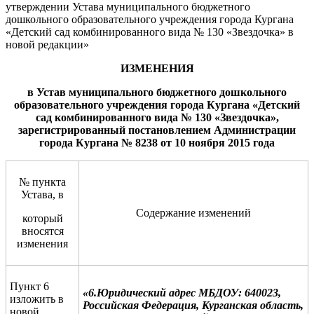
утверждении Устава муниципального бюджетного
дошкольного образовательного учреждения города Кургана
«Детский сад комбинированного вида № 130 «Звездочка» в
новой редакции»
ИЗМЕНЕНИЯ
в Устав
муниципального бюджетного дошкольного
образовательного учреждения города Кургана «
Д
етский
сад
комбинированно
го вида
№
130
«
Звездочка
»
,
зарегистрированный постановлением Администрации
города Кургана
№
8
238
от
10 ноября
201
5
года
№ пункта
Устава, в
Содержание изменений
который
вносятся
изменения
Пункт 6
«
6.Юридический адрес МБДОУ: 640023,
изложить в
Российская Федерация, Курганская область,
новой