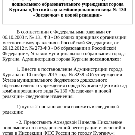
дошкольн
ого
образовательн
ого
учреждени
я
города
Кургана
«Детский сад
комбинированно
го вида №
130
«
Звездочка
» в новой редакции
»
В соответствии с Федеральными законами от
06.10.2003 г. № 131-ФЗ «Об общих принципах организации
местного самоуправления в Российской Федерации», от
29.12.2012 г. № 273-ФЗ «Об образовании в Российской
Федерации», Уставом муниципального образования города
Кургана, Администрация города Кургана
п
остановляет:
1. Внести в постановление Администрации города
Кургана от 10 ноября 2015 года № 8238 «Об утверждении
Устава муниципального бюджетного дошкольного
образовательного учреждения города Кургана «Детский сад
комбинированного вида № 130 «Звездочка» в новой
редакции»
следующие изменения:
1) пункт 2 постановления изложить в следующей
редакции:
«
2.
Предоставить Ахмадовой
Нинелль
Николаевн
е
полномочия по государственной регистрации изменений в
у
став в Инспекции ФНС России по городу Кургану
.
»;