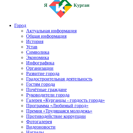
Я
Курган
Город
Актуальная информация
Общая информация
История
Устав
Символика
Экономика
Инфографика
Организации
Развитие города
Градостроительная деятельность
Гостям города
Почётные граждане
Руководители города
Галерея «Курганцы - гордость города»
Программа «Любимый город»
Премия «Трудящаяся молодежь»
Противодействие коррупции
Фотогалерея
Видеоновости
Награды