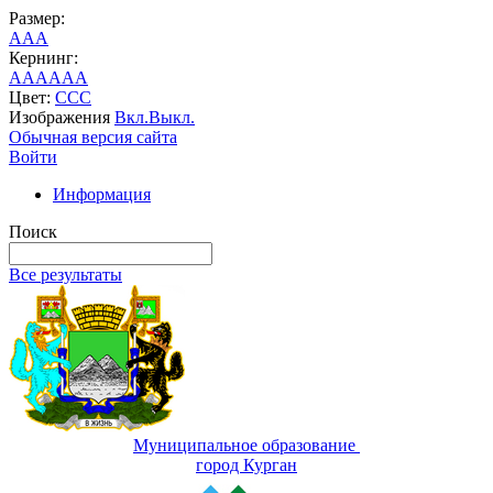
Размер:
A
A
A
Кернинг:
AA
AA
AA
Цвет:
C
C
C
Изображения
Вкл.
Выкл.
Обычная версия сайта
Войти
Информация
Поиск
Все результаты
Муниципальное образование
город Курган