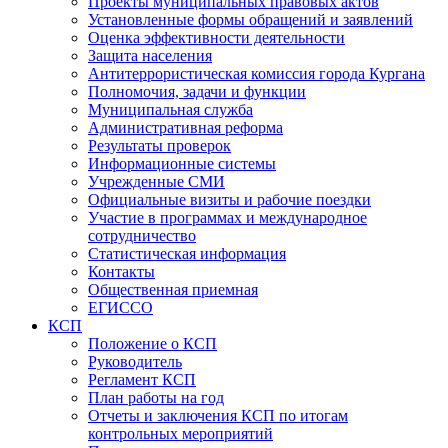
Проекты муниципальных правовых актов
Установленные формы обращений и заявлений
Оценка эффективности деятельности
Защита населения
Антитеррористическая комиссия города Кургана
Полномочия, задачи и функции
Муниципальная служба
Административная реформа
Результаты проверок
Информационные системы
Учрежденные СМИ
Официальные визиты и рабочие поездки
Участие в программах и международное
сотрудничество
Статистическая информация
Контакты
Общественная приемная
ЕГИССО
КСП
Положение о КСП
Руководитель
Регламент КСП
План работы на год
Отчеты и заключения КСП по итогам
контрольных мероприятий