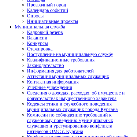
Прозрачный город
Календарь событий
Опросы
Инициативные проекты
Муниципальная служба
Кадровый резерв
Вакансии
Конкурсы
Стажировка
Поступление на муниципальную службу
Квалификационные требования
Законодательство
Информация для работодателей
Аттестация муниципальных служащих
Контактная информация
Учебные учреждения
Сведения о доходах, расходах, об имуществе и
обязательствах имущественного характера
Кодексы этики и служебного поведения
муниципальных служащих города Кургана
Комиссии по соблюдению требований к
служебному поведению муниципальных
служащих и урегулированию конфликта
интересов ОМС г. Кургана
Конфликт интересов на муниципальной службе