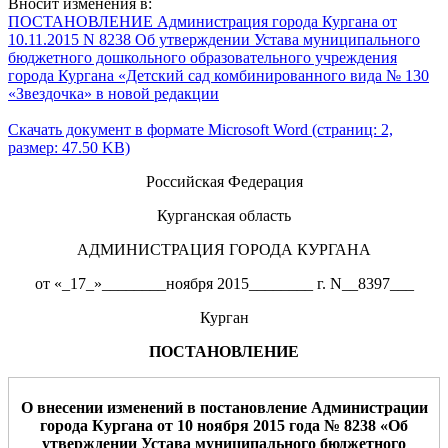
Вносит изменения в:
ПОСТАНОВЛЕНИЕ Администрация города Кургана от
10.11.2015 N 8238 Об утверждении Устава муниципального
бюджетного дошкольного образовательного учреждения
города Кургана «Детский сад комбинированного вида № 130
«Звездочка» в новой редакции
Скачать документ в формате Microsoft Word (страниц: 2,
размер: 47.50 KB)
Российская Федерация
Курганская область
АДМИНИСТРАЦИЯ ГОРОДА КУРГАНА
от «_17_»________ноября 2015________ г. N__8397___
Курган
ПОСТАНОВЛЕНИЕ
О
внесении изменени
й
в
постановлени
е
Администрации
города Кургана от
1
0
но
я
бря
201
5
года
№
8
238
«
О
б
утверждении
Устава
муниципальн
ого бюджетного