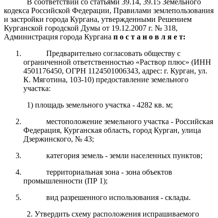
В соответствии со статьями 39.14, 39.15 Земельного
кодекса Российской Федерации, Правилами землепользования
и застройки города Кургана, утвержденными Решением
Курганской городской Думы от 19.12.2007 г. № 318,
Администрация города Кургана
п о с т а н о в л я е т:
Предварительно согласовать обществу с
ограниченной ответственностью «Раствор плюс» (ИНН
4501176450, ОГРН 1124501006343, адрес: г. Курган, ул.
К. Мяготина, 103-10) предоставление земельного
участка:
1) площадь земельного участка - 4282 кв. м;
местоположение земельного участка - Российская
Федерация, Курганская область, город Курган, улица
Дзержинского, № 43;
категория земель - земли населенных пунктов;
территориальная зона - зона объектов
промышленности (ПР 1);
вид разрешенного использования - склады.
2. Утвердить схему расположения испрашиваемого