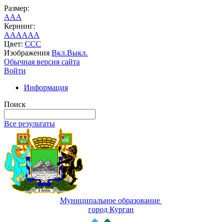
Размер:
A
A
A
Кернинг:
AA
AA
AA
Цвет:
C
C
C
Изображения
Вкл.
Выкл.
Обычная версия сайта
Войти
Информация
Поиск
Все результаты
Муниципальное образование
город Курган