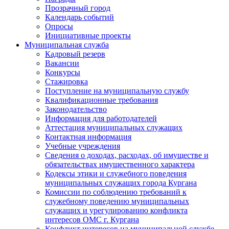
Прозрачный город
Календарь событий
Опросы
Инициативные проекты
Муниципальная служба
Кадровый резерв
Вакансии
Конкурсы
Стажировка
Поступление на муниципальную службу
Квалификационные требования
Законодательство
Информация для работодателей
Аттестация муниципальных служащих
Контактная информация
Учебные учреждения
Сведения о доходах, расходах, об имуществе и
обязательствах имущественного характера
Кодексы этики и служебного поведения
муниципальных служащих города Кургана
Комиссии по соблюдению требований к
служебному поведению муниципальных
служащих и урегулированию конфликта
интересов ОМС г. Кургана
Конфликт интересов на муниципальной службе