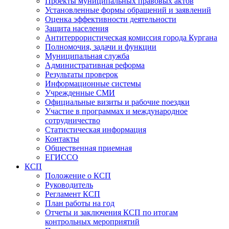
Проекты муниципальных правовых актов
Установленные формы обращений и заявлений
Оценка эффективности деятельности
Защита населения
Антитеррористическая комиссия города Кургана
Полномочия, задачи и функции
Муниципальная служба
Административная реформа
Результаты проверок
Информационные системы
Учрежденные СМИ
Официальные визиты и рабочие поездки
Участие в программах и международное
сотрудничество
Статистическая информация
Контакты
Общественная приемная
ЕГИССО
КСП
Положение о КСП
Руководитель
Регламент КСП
План работы на год
Отчеты и заключения КСП по итогам
контрольных мероприятий