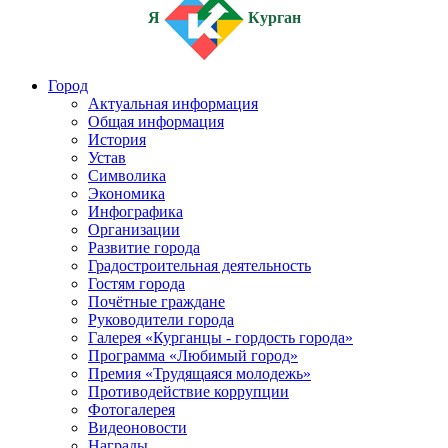
Я
Курган
Город
Актуальная информация
Общая информация
История
Устав
Символика
Экономика
Инфографика
Организации
Развитие города
Градостроительная деятельность
Гостям города
Почётные граждане
Руководители города
Галерея «Курганцы - гордость города»
Программа «Любимый город»
Премия «Трудящаяся молодежь»
Противодействие коррупции
Фотогалерея
Видеоновости
Награды