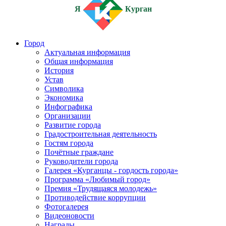
Я
Курган
Город
Актуальная информация
Общая информация
История
Устав
Символика
Экономика
Инфографика
Организации
Развитие города
Градостроительная деятельность
Гостям города
Почётные граждане
Руководители города
Галерея «Курганцы - гордость города»
Программа «Любимый город»
Премия «Трудящаяся молодежь»
Противодействие коррупции
Фотогалерея
Видеоновости
Награды