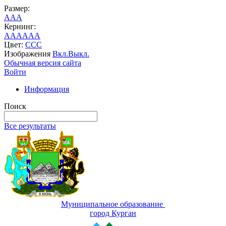
Размер:
A
A
A
Кернинг:
AA
AA
AA
Цвет:
C
C
C
Изображения
Вкл.
Выкл.
Обычная версия сайта
Войти
Информация
Поиск
Все результаты
Муниципальное образование
город Курган