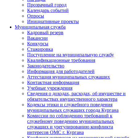
Прозрачный город
Календарь событий
Опросы
Инициативные проекты
Муниципальная служба
Кадровый резерв
Вакансии
Конкурсы
Стажировка
Поступление на муниципальную службу
Квалификационные требования
Законодательство
Информация для работодателей
Аттестация муниципальных служащих
Контактная информация
Учебные учреждения
Сведения о доходах, расходах, об имуществе и
обязательствах имущественного характера
Кодексы этики и служебного поведения
муниципальных служащих города Кургана
Комиссии по соблюдению требований к
служебному поведению муниципальных
служащих и урегулированию конфликта
интересов ОМС г. Кургана
Конфликт интересов на муниципальной службе