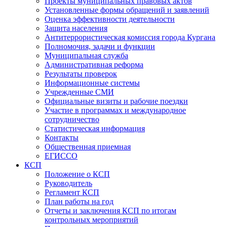
Проекты муниципальных правовых актов
Установленные формы обращений и заявлений
Оценка эффективности деятельности
Защита населения
Антитеррористическая комиссия города Кургана
Полномочия, задачи и функции
Муниципальная служба
Административная реформа
Результаты проверок
Информационные системы
Учрежденные СМИ
Официальные визиты и рабочие поездки
Участие в программах и международное
сотрудничество
Статистическая информация
Контакты
Общественная приемная
ЕГИССО
КСП
Положение о КСП
Руководитель
Регламент КСП
План работы на год
Отчеты и заключения КСП по итогам
контрольных мероприятий