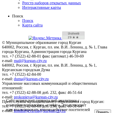
Реестр наборов открытых данных
Интерактивные карты
Поиск
Поиск
Карта сайта
© Муниципальное образование город Курган
640002, Россия, г. Курган, пл. им. В.И. Ленина, д. № 1, Глава
города Кургана, Администрация города Кургана
тел. +7 (3522) 42-88-01 факс (автомат.) 46-59-69
e-mail:
mail@kurgan-city.ru
640002, Россия, г. Курган, пл. им. В.И. Ленина, д. № 1,
Курганская городская Дума
тел. +7 (3522) 42-84-00
e-mail:
duma@kurgan-city.ru
Управление массовых коммуникаций и общественных
отношений:
тел. +7 (3522) 42-88-08 доб. 232, факс 46-51-64
e-mail:
prokopieva@kurgan-city.ru
Сайт использует сервисы веб-аналитики с
Пресс-служба муниципального образования город Курган:
помощью технологии «cookie». Это позволяет
тел. +7 (3522) 42-88-08 доб. 236, факс 46-51-64
нам анализировать взаимодействие посетителей
e-mail:
kondratyeva-ma@kurgan-city.ru
Принять