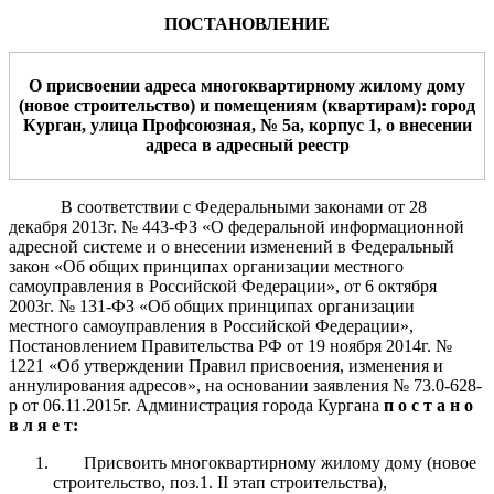
ПОСТАНОВЛЕНИЕ
О
присвоении
адрес
а
многоквартирному ж
илому дому
(новое строительство)
и помещениям (квартирам)
:
город
Курган,
улица Профсоюзная, № 5а
,
корпус
1
,
о внесении
адреса
в адресный реестр
В соответствии с Федеральными законами от 28
декабря
2013г. № 443-ФЗ «О федеральной информационной
адресной системе и о внесении изменений в Федеральный
закон «Об общих принципах организации местного
самоуправления в Российской Федерации», от 6 октября
2003г.
№ 131-ФЗ «Об общих принципах организации
местного самоуправления в Российской Федерации»
,
Постановлением Правительства РФ от 19 ноября 2014г. №
1
221 «Об утверждении Правил присвоения, изменения и
аннулирования адресов»,
на основании заявления № 73.0-6
28
-
р от
06
.1
1
.2015г.
Администрация города Кургана
п о с т а н о
в л я е т:
Присвоить многоквартирному жилому дому (новое
строительство, поз.1. II этап строительства),