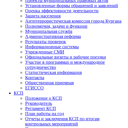
Проекты муниципальных правовых актов
Установленные формы обращений и заявлений
Оценка эффективности деятельности
Защита населения
Антитеррористическая комиссия города Кургана
Полномочия, задачи и функции
Муниципальная служба
Административная реформа
Результаты проверок
Информационные системы
Учрежденные СМИ
Официальные визиты и рабочие поездки
Участие в программах и международное
сотрудничество
Статистическая информация
Контакты
Общественная приемная
ЕГИССО
КСП
Положение о КСП
Руководитель
Регламент КСП
План работы на год
Отчеты и заключения КСП по итогам
контрольных мероприятий