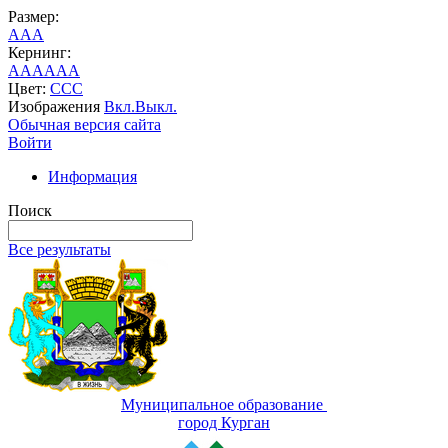
Размер:
A
A
A
Кернинг:
AA
AA
AA
Цвет:
C
C
C
Изображения
Вкл.
Выкл.
Обычная версия сайта
Войти
Информация
Поиск
Все результаты
Муниципальное образование
город Курган