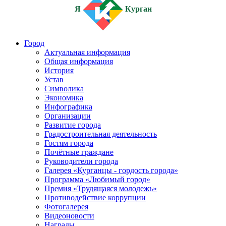
Я
Курган
Город
Актуальная информация
Общая информация
История
Устав
Символика
Экономика
Инфографика
Организации
Развитие города
Градостроительная деятельность
Гостям города
Почётные граждане
Руководители города
Галерея «Курганцы - гордость города»
Программа «Любимый город»
Премия «Трудящаяся молодежь»
Противодействие коррупции
Фотогалерея
Видеоновости
Награды