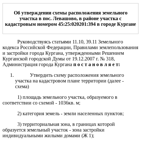
О
б
утверждении схемы расположения земельного
участка
в пос. Левашово, в районе участка с
кадастровым номером 45:25:020201:3
94
в
городе Кургане
Руководствуясь статьями 11.10, 39.11 Земельного
кодекса Российской Федерации, Правилами землепользования
и застройки города Кургана, утвержденными Решением
Курганской городской Думы от 19.12.2007 г. № 318,
Администрация города Кургана
п о с т а н о в л я е т:
Утвердить схему расположения земельного
участка на кадастровом плане территории (далее -
схема)
1) площадь земельного участка, образуемого в
соответствии со схемой - 1036кв. м;
2) категория земель - земли населенных пунктов;
3) территориальная зона, в границах которой
образуется земельный участок - зона застройки
индивидуальными жилыми домами (Ж 1);