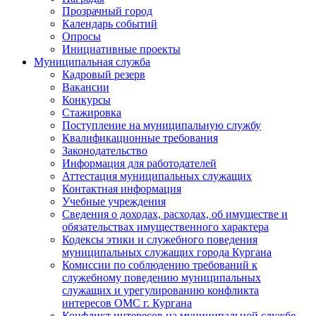
Прозрачный город
Календарь событий
Опросы
Инициативные проекты
Муниципальная служба
Кадровый резерв
Вакансии
Конкурсы
Стажировка
Поступление на муниципальную службу
Квалификационные требования
Законодательство
Информация для работодателей
Аттестация муниципальных служащих
Контактная информация
Учебные учреждения
Сведения о доходах, расходах, об имуществе и
обязательствах имущественного характера
Кодексы этики и служебного поведения
муниципальных служащих города Кургана
Комиссии по соблюдению требований к
служебному поведению муниципальных
служащих и урегулированию конфликта
интересов ОМС г. Кургана
Конфликт интересов на муниципальной службе