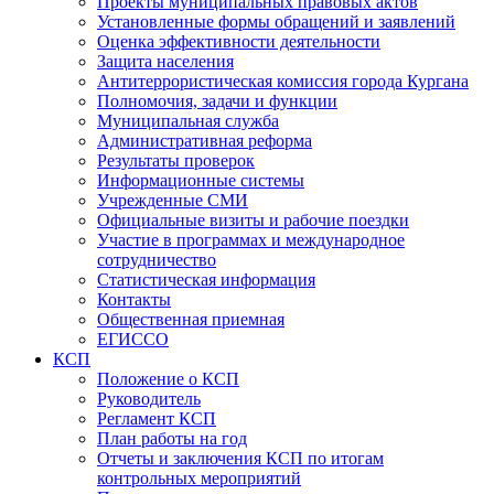
Проекты муниципальных правовых актов
Установленные формы обращений и заявлений
Оценка эффективности деятельности
Защита населения
Антитеррористическая комиссия города Кургана
Полномочия, задачи и функции
Муниципальная служба
Административная реформа
Результаты проверок
Информационные системы
Учрежденные СМИ
Официальные визиты и рабочие поездки
Участие в программах и международное
сотрудничество
Статистическая информация
Контакты
Общественная приемная
ЕГИССО
КСП
Положение о КСП
Руководитель
Регламент КСП
План работы на год
Отчеты и заключения КСП по итогам
контрольных мероприятий