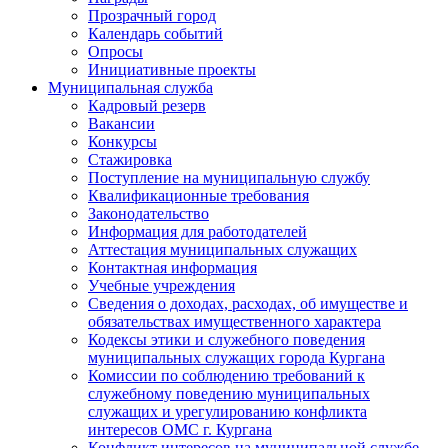
Прозрачный город
Календарь событий
Опросы
Инициативные проекты
Муниципальная служба
Кадровый резерв
Вакансии
Конкурсы
Стажировка
Поступление на муниципальную службу
Квалификационные требования
Законодательство
Информация для работодателей
Аттестация муниципальных служащих
Контактная информация
Учебные учреждения
Сведения о доходах, расходах, об имуществе и
обязательствах имущественного характера
Кодексы этики и служебного поведения
муниципальных служащих города Кургана
Комиссии по соблюдению требований к
служебному поведению муниципальных
служащих и урегулированию конфликта
интересов ОМС г. Кургана
Конфликт интересов на муниципальной службе