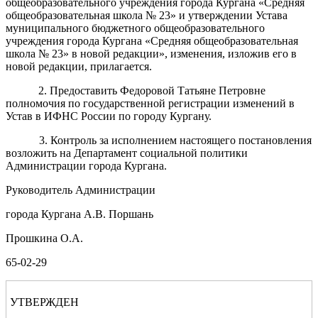
общеобразовательного учреждения города Кургана «Средняя
общеобразовательная школа № 23» и утверждении Устава
муниципального бюджетного общеобразовательного
учреждения города Кургана «Средняя общеобразовательная
школа № 23» в новой редакции», изменения, изложив его в
новой редакции, прилагается.
2
.
Предоставить
Ф
е
до
р
о
во
й
Татьяне Петровне
полномочия по государственной регистрации
изменений в
Устав в ИФНС России по городу Кургану
.
3. Контроль за исполнением настоящего постановления
возложить на
Департамент
социальной политики
Администрации города Кургана
.
Руководитель Администрации
города Кургана
А.
В
.
Поршань
Прошкина О.А.
65-02-29
УТВЕРЖДЕН