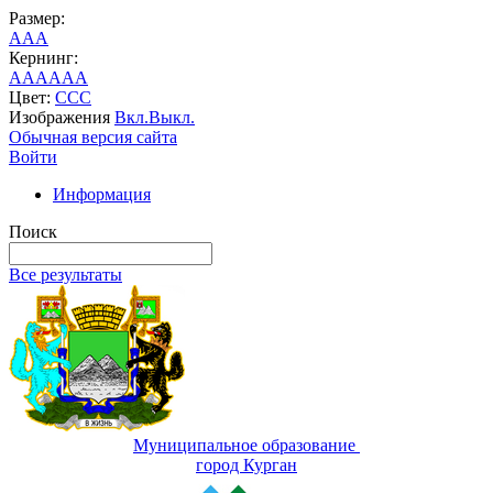
Размер:
A
A
A
Кернинг:
AA
AA
AA
Цвет:
C
C
C
Изображения
Вкл.
Выкл.
Обычная версия сайта
Войти
Информация
Поиск
Все результаты
Муниципальное образование
город Курган