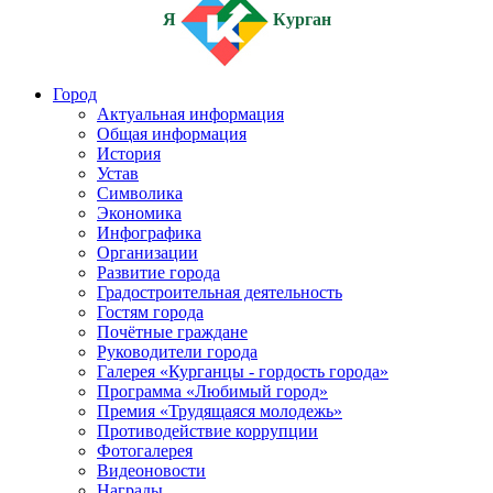
Я
Курган
Город
Актуальная информация
Общая информация
История
Устав
Символика
Экономика
Инфографика
Организации
Развитие города
Градостроительная деятельность
Гостям города
Почётные граждане
Руководители города
Галерея «Курганцы - гордость города»
Программа «Любимый город»
Премия «Трудящаяся молодежь»
Противодействие коррупции
Фотогалерея
Видеоновости
Награды