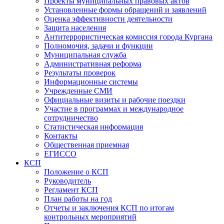
Проекты муниципальных правовых актов
Установленные формы обращений и заявлений
Оценка эффективности деятельности
Защита населения
Антитеррористическая комиссия города Кургана
Полномочия, задачи и функции
Муниципальная служба
Административная реформа
Результаты проверок
Информационные системы
Учрежденные СМИ
Официальные визиты и рабочие поездки
Участие в программах и международное
сотрудничество
Статистическая информация
Контакты
Общественная приемная
ЕГИССО
КСП
Положение о КСП
Руководитель
Регламент КСП
План работы на год
Отчеты и заключения КСП по итогам
контрольных мероприятий