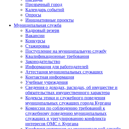
Прозрачный город
Календарь событий
Опросы
Инициативные проекты
Муниципальная служба
Кадровый резерв
Вакансии
Конкурсы
Стажировка
Поступление на муниципальную службу
Квалификационные требования
Законодательство
Информация для работодателей
Аттестация муниципальных служащих
Контактная информация
Учебные учреждения
Сведения о доходах, расходах, об имуществе и
обязательствах имущественного характера
Кодексы этики и служебного поведения
муниципальных служащих города Кургана
Комиссии по соблюдению требований к
служебному поведению муниципальных
служащих и урегулированию конфликта
интересов ОМС г. Кургана
Конфликт интересов на муниципальной службе