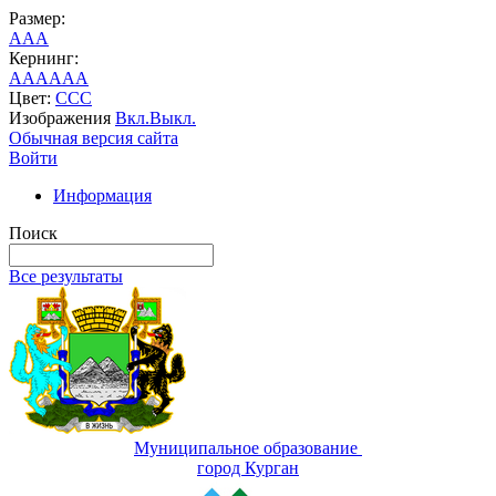
Размер:
A
A
A
Кернинг:
AA
AA
AA
Цвет:
C
C
C
Изображения
Вкл.
Выкл.
Обычная версия сайта
Войти
Информация
Поиск
Все результаты
Муниципальное образование
город Курган