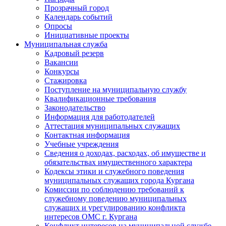
Прозрачный город
Календарь событий
Опросы
Инициативные проекты
Муниципальная служба
Кадровый резерв
Вакансии
Конкурсы
Стажировка
Поступление на муниципальную службу
Квалификационные требования
Законодательство
Информация для работодателей
Аттестация муниципальных служащих
Контактная информация
Учебные учреждения
Сведения о доходах, расходах, об имуществе и
обязательствах имущественного характера
Кодексы этики и служебного поведения
муниципальных служащих города Кургана
Комиссии по соблюдению требований к
служебному поведению муниципальных
служащих и урегулированию конфликта
интересов ОМС г. Кургана
Конфликт интересов на муниципальной службе