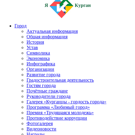
Я
Курган
Город
Актуальная информация
Общая информация
История
Устав
Символика
Экономика
Инфографика
Организации
Развитие города
Градостроительная деятельность
Гостям города
Почётные граждане
Руководители города
Галерея «Курганцы - гордость города»
Программа «Любимый город»
Премия «Трудящаяся молодежь»
Противодействие коррупции
Фотогалерея
Видеоновости
Награды