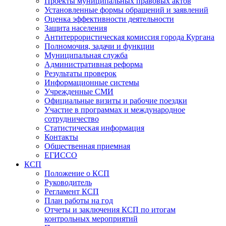
Проекты муниципальных правовых актов
Установленные формы обращений и заявлений
Оценка эффективности деятельности
Защита населения
Антитеррористическая комиссия города Кургана
Полномочия, задачи и функции
Муниципальная служба
Административная реформа
Результаты проверок
Информационные системы
Учрежденные СМИ
Официальные визиты и рабочие поездки
Участие в программах и международное
сотрудничество
Статистическая информация
Контакты
Общественная приемная
ЕГИССО
КСП
Положение о КСП
Руководитель
Регламент КСП
План работы на год
Отчеты и заключения КСП по итогам
контрольных мероприятий