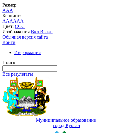
Размер:
A
A
A
Кернинг:
AA
AA
AA
Цвет:
C
C
C
Изображения
Вкл.
Выкл.
Обычная версия сайта
Войти
Информация
Поиск
Все результаты
Муниципальное образование
город Курган