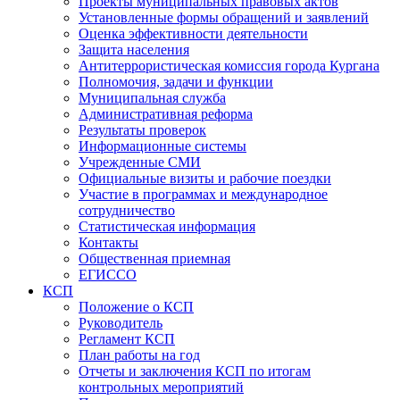
Проекты муниципальных правовых актов
Установленные формы обращений и заявлений
Оценка эффективности деятельности
Защита населения
Антитеррористическая комиссия города Кургана
Полномочия, задачи и функции
Муниципальная служба
Административная реформа
Результаты проверок
Информационные системы
Учрежденные СМИ
Официальные визиты и рабочие поездки
Участие в программах и международное
сотрудничество
Статистическая информация
Контакты
Общественная приемная
ЕГИССО
КСП
Положение о КСП
Руководитель
Регламент КСП
План работы на год
Отчеты и заключения КСП по итогам
контрольных мероприятий