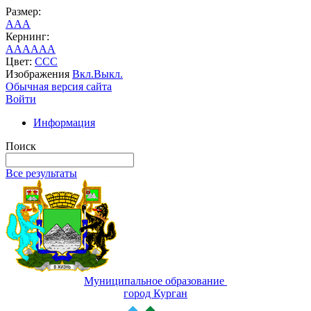
Размер:
A
A
A
Кернинг:
AA
AA
AA
Цвет:
C
C
C
Изображения
Вкл.
Выкл.
Обычная версия сайта
Войти
Информация
Поиск
Все результаты
Муниципальное образование
город Курган