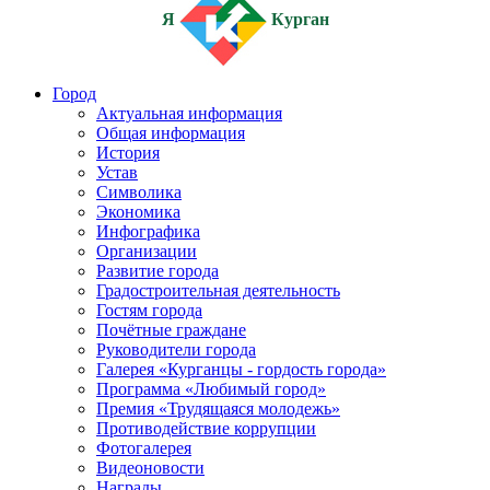
Я
Курган
Город
Актуальная информация
Общая информация
История
Устав
Символика
Экономика
Инфографика
Организации
Развитие города
Градостроительная деятельность
Гостям города
Почётные граждане
Руководители города
Галерея «Курганцы - гордость города»
Программа «Любимый город»
Премия «Трудящаяся молодежь»
Противодействие коррупции
Фотогалерея
Видеоновости
Награды