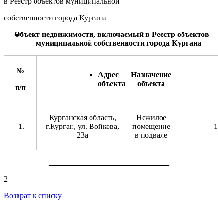
в Реестр объектов муниципальной
собственности города Кургана
О
бъект недвижимости, включаемы
й
в Реестр объектов
муниципальной собственности города Кургана
№
Адрес
Назначение
объекта
объекта
п/п
Курганская область,
Нежилое
г.Курган, ул. Войкова,
помещение
1
23а
в подвале
_______________________________
2
Возврат к списку