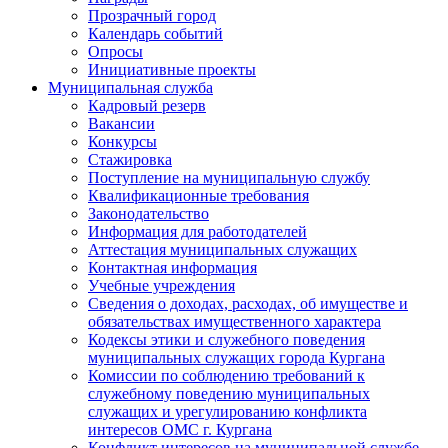
Прозрачный город
Календарь событий
Опросы
Инициативные проекты
Муниципальная служба
Кадровый резерв
Вакансии
Конкурсы
Стажировка
Поступление на муниципальную службу
Квалификационные требования
Законодательство
Информация для работодателей
Аттестация муниципальных служащих
Контактная информация
Учебные учреждения
Сведения о доходах, расходах, об имуществе и
обязательствах имущественного характера
Кодексы этики и служебного поведения
муниципальных служащих города Кургана
Комиссии по соблюдению требований к
служебному поведению муниципальных
служащих и урегулированию конфликта
интересов ОМС г. Кургана
Конфликт интересов на муниципальной службе