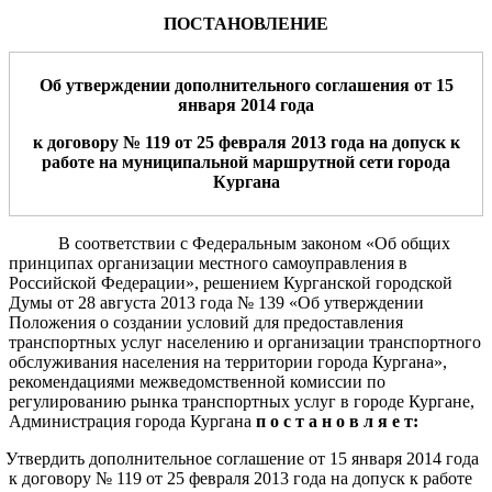
ПОСТАНОВЛЕНИЕ
Об утверждении
дополнительного соглашения
от
15
января
201
4
года
к договору №
1
19
от
2
5 февраля
201
3
года на допуск к
работе на муниципальной маршрутной сети города
Кургана
В соответствии с Федеральным законом «Об общих
принципах организации местного самоуправления в
Российской Федерации», решением Курганской городской
Думы от 28 августа 2013 года № 139 «Об утверждении
Положения о создании условий для предоставления
транспортных услуг населению и организации транспортного
обслуживания населения на территории города Кургана»,
рекомендациями межведомственной комиссии по
регулированию рынка транспортных услуг в городе Кургане,
Администрация города Кургана
п о с т а н о в л я е т:
. Утвердить дополнительное соглашение от 15 января 2014 года
к договору № 119 от 25 февраля 2013 года на допуск к работе