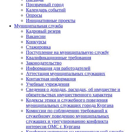
Прозрачный город
Календарь событий
Опросы
Инициативные проекты
Муниципальная служба
Кадровый резерв
Вакансии
Конкурсы
Стажировка
Поступление на муниципальную службу
Квалификационные требования
Законодательство
Информация для работодателей
Аттестация муниципальных служащих
Контактная информация
Учебные учреждения
Сведения о доходах, расходах, об имуществе и
обязательствах имущественного характера
Кодексы этики и служебного поведения
муниципальных служащих города Кургана
Комиссии по соблюдению требований к
служебному поведению муниципальных
служащих и урегулированию конфликта
интересов ОМС г. Кургана
Конфликт интересов на муниципальной службе