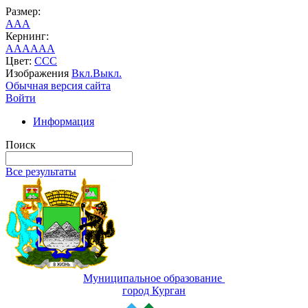
Размер:
A
A
A
Кернинг:
AA
AA
AA
Цвет:
C
C
C
Изображения
Вкл.
Выкл.
Обычная версия сайта
Войти
Информация
Поиск
Все результаты
Муниципальное образование
город Курган