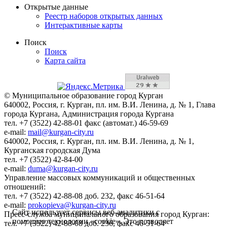
Открытые данные
Реестр наборов открытых данных
Интерактивные карты
Поиск
Поиск
Карта сайта
© Муниципальное образование город Курган
640002, Россия, г. Курган, пл. им. В.И. Ленина, д. № 1, Глава
города Кургана, Администрация города Кургана
тел. +7 (3522) 42-88-01 факс (автомат.) 46-59-69
e-mail:
mail@kurgan-city.ru
640002, Россия, г. Курган, пл. им. В.И. Ленина, д. № 1,
Курганская городская Дума
тел. +7 (3522) 42-84-00
e-mail:
duma@kurgan-city.ru
Управление массовых коммуникаций и общественных
отношений:
тел. +7 (3522) 42-88-08 доб. 232, факс 46-51-64
e-mail:
prokopieva@kurgan-city.ru
Сайт использует сервисы веб-аналитики с
Пресс-служба муниципального образования город Курган:
помощью технологии «cookie». Это позволяет
тел. +7 (3522) 42-88-08 доб. 236, факс 46-51-64