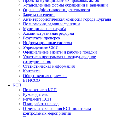
Проекты муниципальных правовых актов
Установленные формы обращений и заявлений
Оценка эффективности деятельности
Защита населения
Антитеррористическая комиссия города Кургана
Полномочия, задачи и функции
Муниципальная служба
Административная реформа
Результаты проверок
Информационные системы
Учрежденные СМИ
Официальные визиты и рабочие поездки
Участие в программах и международное
сотрудничество
Статистическая информация
Контакты
Общественная приемная
ЕГИССО
КСП
Положение о КСП
Руководитель
Регламент КСП
План работы на год
Отчеты и заключения КСП по итогам
контрольных мероприятий