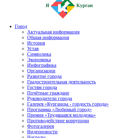
Я
Курган
Город
Актуальная информация
Общая информация
История
Устав
Символика
Экономика
Инфографика
Организации
Развитие города
Градостроительная деятельность
Гостям города
Почётные граждане
Руководители города
Галерея «Курганцы - гордость города»
Программа «Любимый город»
Премия «Трудящаяся молодежь»
Противодействие коррупции
Фотогалерея
Видеоновости
Награды