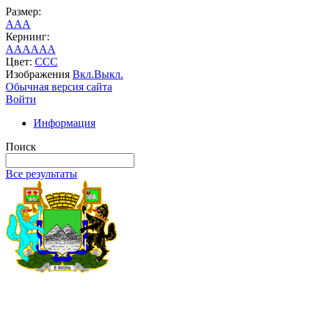
Размер:
A
A
A
Кернинг:
AA
AA
AA
Цвет:
C
C
C
Изображения
Вкл.
Выкл.
Обычная версия сайта
Войти
Информация
Поиск
Все результаты