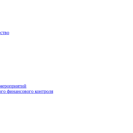
ество
 мероприятий
го финансового контроля