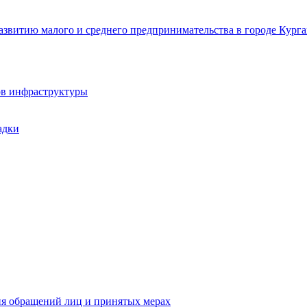
звитию малого и среднего предпринимательства в городе Курга
ов инфраструктуры
адки
ия обращений лиц и принятых мерах