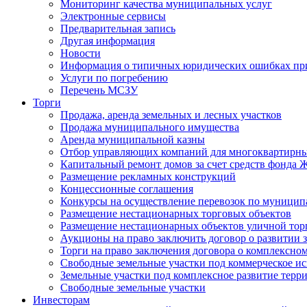
Мониторинг качества муниципальных услуг
Электронные сервисы
Предварительная запись
Другая информация
Новости
Информация о типичных юридических ошибках при
Услуги по погребению
Перечень МСЗУ
Торги
Продажа, аренда земельных и лесных участков
Продажа муниципального имущества
Аренда муниципальной казны
Отбор управляющих компаний для многоквартирн
Капитальный ремонт домов за счет средств фонда
Размещение рекламных конструкций
Концессионные соглашения
Конкурсы на осуществление перевозок по муници
Размещение нестационарных торговых объектов
Размещение нестационарных объектов уличной тор
Аукционы на право заключить договор о развитии 
Торги на право заключения договора о комплексно
Свободные земельные участки под коммерческое и
Земельные участки под комплексное развитие терр
Свободные земельные участки
Инвесторам