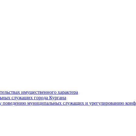
ательствах имущественного характера
ьных служащих города Кургана
у поведению муниципальных служащих и урегулированию конфл