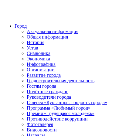
Город
Актуальная информация
Общая информация
История
Устав
Символика
Экономика
Инфографика
Организации
Развитие города
Градостроительная деятельность
Гостям города
Почётные граждане
Руководители города
Галерея «Курганцы - гордость города»
Программа «Любимый город»
Премия «Трудящаяся молодежь»
Противодействие коррупции
Фотогалерея
Видеоновости
Награды