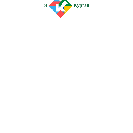
Я
Курган