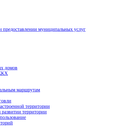
 предоставлении муниципальных услуг
ых домов
 ЖКХ
пальным маршрутам
говли
застроенной территории
м развитии территории
спользование
иторий