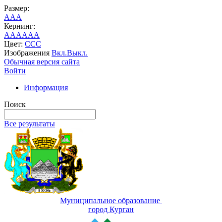
Размер:
A
A
A
Кернинг:
AA
AA
AA
Цвет:
C
C
C
Изображения
Вкл.
Выкл.
Обычная версия сайта
Войти
Информация
Поиск
Все результаты
Муниципальное образование
город Курган