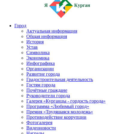
Я
Курган
Город
Актуальная информация
Общая информация
История
Устав
Символика
Экономика
Инфографика
Организации
Развитие города
Градостроительная деятельность
Гостям города
Почётные граждане
Руководители города
Галерея «Курганцы - гордость города»
Программа «Любимый город»
Премия «Трудящаяся молодежь»
Противодействие коррупции
Фотогалерея
Видеоновости
Награды