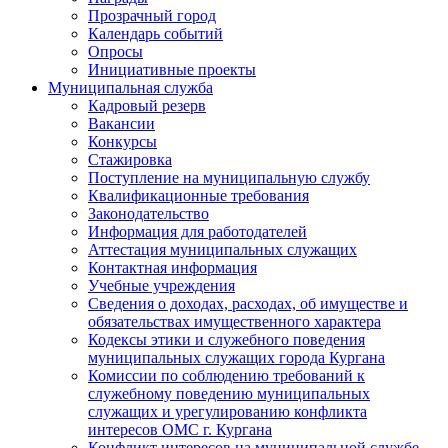
Прозрачный город
Календарь событий
Опросы
Инициативные проекты
Муниципальная служба
Кадровый резерв
Вакансии
Конкурсы
Стажировка
Поступление на муниципальную службу
Квалификационные требования
Законодательство
Информация для работодателей
Аттестация муниципальных служащих
Контактная информация
Учебные учреждения
Сведения о доходах, расходах, об имуществе и
обязательствах имущественного характера
Кодексы этики и служебного поведения
муниципальных служащих города Кургана
Комиссии по соблюдению требований к
служебному поведению муниципальных
служащих и урегулированию конфликта
интересов ОМС г. Кургана
Конфликт интересов на муниципальной службе