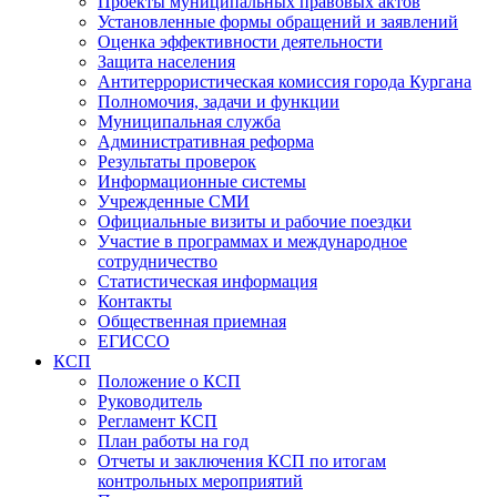
Проекты муниципальных правовых актов
Установленные формы обращений и заявлений
Оценка эффективности деятельности
Защита населения
Антитеррористическая комиссия города Кургана
Полномочия, задачи и функции
Муниципальная служба
Административная реформа
Результаты проверок
Информационные системы
Учрежденные СМИ
Официальные визиты и рабочие поездки
Участие в программах и международное
сотрудничество
Статистическая информация
Контакты
Общественная приемная
ЕГИССО
КСП
Положение о КСП
Руководитель
Регламент КСП
План работы на год
Отчеты и заключения КСП по итогам
контрольных мероприятий