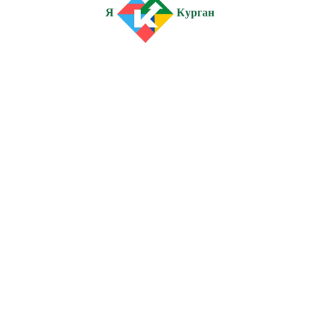
Я
Курган