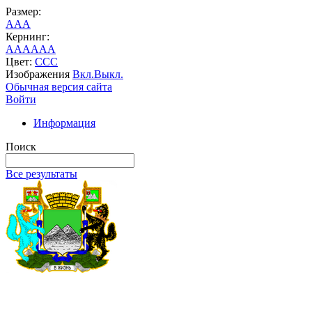
Размер:
A
A
A
Кернинг:
AA
AA
AA
Цвет:
C
C
C
Изображения
Вкл.
Выкл.
Обычная версия сайта
Войти
Информация
Поиск
Все результаты