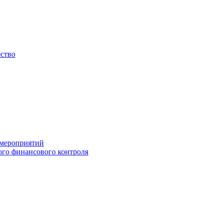
ество
 мероприятий
го финансового контроля