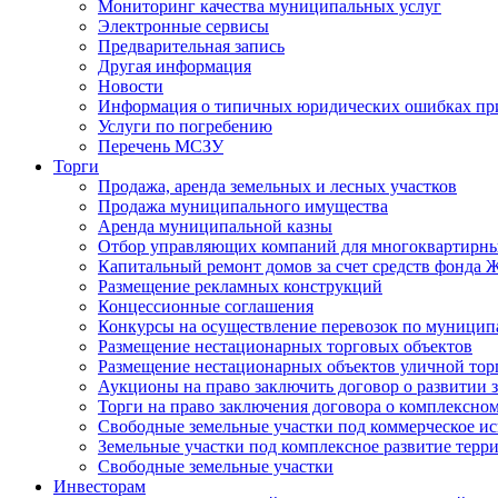
Мониторинг качества муниципальных услуг
Электронные сервисы
Предварительная запись
Другая информация
Новости
Информация о типичных юридических ошибках при
Услуги по погребению
Перечень МСЗУ
Торги
Продажа, аренда земельных и лесных участков
Продажа муниципального имущества
Аренда муниципальной казны
Отбор управляющих компаний для многоквартирн
Капитальный ремонт домов за счет средств фонда
Размещение рекламных конструкций
Концессионные соглашения
Конкурсы на осуществление перевозок по муници
Размещение нестационарных торговых объектов
Размещение нестационарных объектов уличной тор
Аукционы на право заключить договор о развитии 
Торги на право заключения договора о комплексно
Свободные земельные участки под коммерческое и
Земельные участки под комплексное развитие терр
Свободные земельные участки
Инвесторам