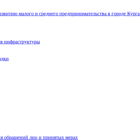
звитию малого и среднего предпринимательства в городе Курга
ов инфраструктуры
адки
ия обращений лиц и принятых мерах