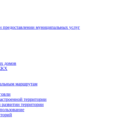
 предоставлении муниципальных услуг
ых домов
 ЖКХ
пальным маршрутам
говли
застроенной территории
м развитии территории
спользование
иторий