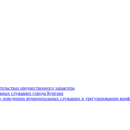
ательствах имущественного характера
ьных служащих города Кургана
у поведению муниципальных служащих и урегулированию конфл