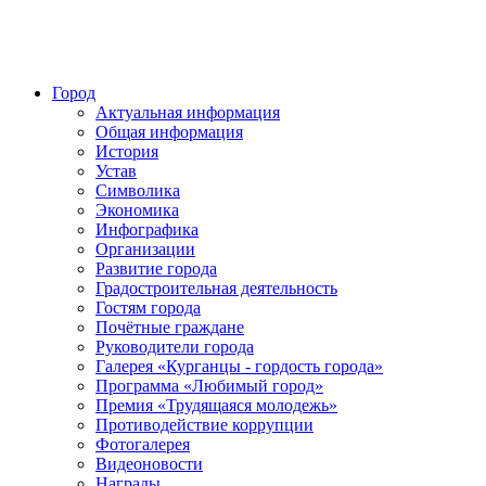
Город
Актуальная информация
Общая информация
История
Устав
Символика
Экономика
Инфографика
Организации
Развитие города
Градостроительная деятельность
Гостям города
Почётные граждане
Руководители города
Галерея «Курганцы - гордость города»
Программа «Любимый город»
Премия «Трудящаяся молодежь»
Противодействие коррупции
Фотогалерея
Видеоновости
Награды