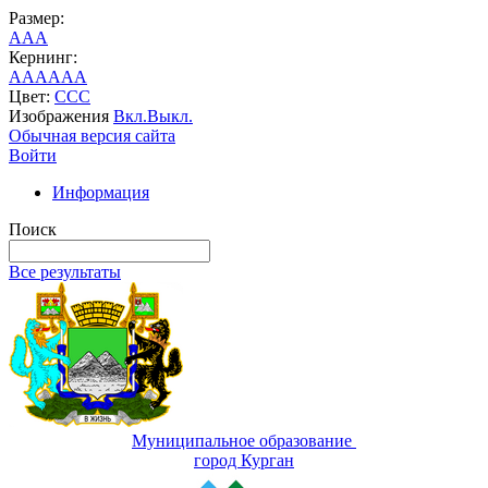
Размер:
A
A
A
Кернинг:
AA
AA
AA
Цвет:
C
C
C
Изображения
Вкл.
Выкл.
Обычная версия сайта
Войти
Информация
Поиск
Все результаты
Муниципальное образование
город Курган