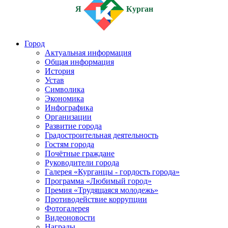
Я
Курган
Город
Актуальная информация
Общая информация
История
Устав
Символика
Экономика
Инфографика
Организации
Развитие города
Градостроительная деятельность
Гостям города
Почётные граждане
Руководители города
Галерея «Курганцы - гордость города»
Программа «Любимый город»
Премия «Трудящаяся молодежь»
Противодействие коррупции
Фотогалерея
Видеоновости
Награды