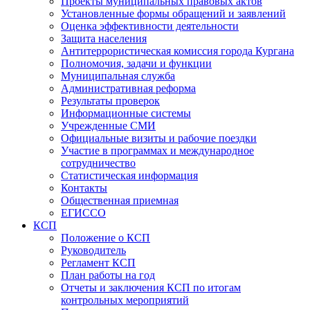
Проекты муниципальных правовых актов
Установленные формы обращений и заявлений
Оценка эффективности деятельности
Защита населения
Антитеррористическая комиссия города Кургана
Полномочия, задачи и функции
Муниципальная служба
Административная реформа
Результаты проверок
Информационные системы
Учрежденные СМИ
Официальные визиты и рабочие поездки
Участие в программах и международное
сотрудничество
Статистическая информация
Контакты
Общественная приемная
ЕГИССО
КСП
Положение о КСП
Руководитель
Регламент КСП
План работы на год
Отчеты и заключения КСП по итогам
контрольных мероприятий