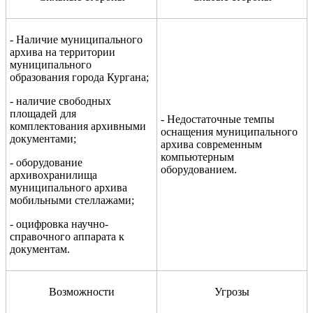
- Наличие муниципального
архива на территории
муниципального
образования города Кургана;
- наличие свободных
площадей для
- Недостаточные темпы
комплектования архивными
оснащения муниципального
документами;
архива современным
компьютерным
- оборудование
оборудованием.
архивохранилища
муниципального архива
мобильными стеллажами;
- оцифровка научно-
справочного аппарата к
документам.
Возможности
Угрозы