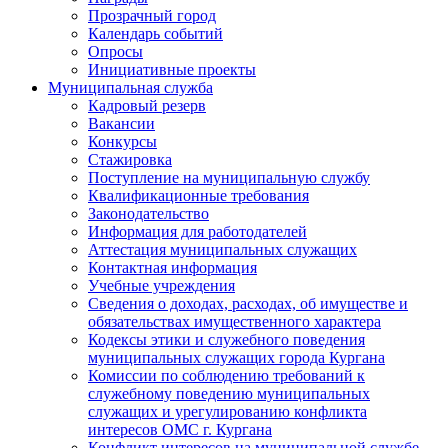
Прозрачный город
Календарь событий
Опросы
Инициативные проекты
Муниципальная служба
Кадровый резерв
Вакансии
Конкурсы
Стажировка
Поступление на муниципальную службу
Квалификационные требования
Законодательство
Информация для работодателей
Аттестация муниципальных служащих
Контактная информация
Учебные учреждения
Сведения о доходах, расходах, об имуществе и
обязательствах имущественного характера
Кодексы этики и служебного поведения
муниципальных служащих города Кургана
Комиссии по соблюдению требований к
служебному поведению муниципальных
служащих и урегулированию конфликта
интересов ОМС г. Кургана
Конфликт интересов на муниципальной службе