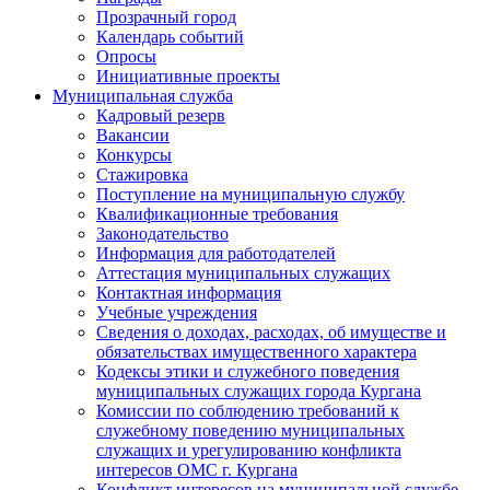
Прозрачный город
Календарь событий
Опросы
Инициативные проекты
Муниципальная служба
Кадровый резерв
Вакансии
Конкурсы
Стажировка
Поступление на муниципальную службу
Квалификационные требования
Законодательство
Информация для работодателей
Аттестация муниципальных служащих
Контактная информация
Учебные учреждения
Сведения о доходах, расходах, об имуществе и
обязательствах имущественного характера
Кодексы этики и служебного поведения
муниципальных служащих города Кургана
Комиссии по соблюдению требований к
служебному поведению муниципальных
служащих и урегулированию конфликта
интересов ОМС г. Кургана
Конфликт интересов на муниципальной службе