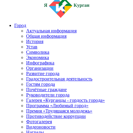
Я
Курган
Город
Актуальная информация
Общая информация
История
Устав
Символика
Экономика
Инфографика
Организации
Развитие города
Градостроительная деятельность
Гостям города
Почётные граждане
Руководители города
Галерея «Курганцы - гордость города»
Программа «Любимый город»
Премия «Трудящаяся молодежь»
Противодействие коррупции
Фотогалерея
Видеоновости
Награды