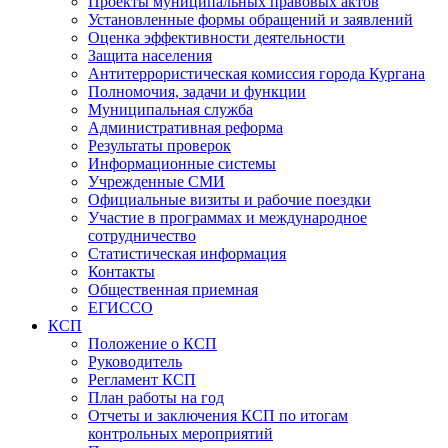
Проекты муниципальных правовых актов
Установленные формы обращений и заявлений
Оценка эффективности деятельности
Защита населения
Антитеррористическая комиссия города Кургана
Полномочия, задачи и функции
Муниципальная служба
Административная реформа
Результаты проверок
Информационные системы
Учрежденные СМИ
Официальные визиты и рабочие поездки
Участие в программах и международное
сотрудничество
Статистическая информация
Контакты
Общественная приемная
ЕГИССО
КСП
Положение о КСП
Руководитель
Регламент КСП
План работы на год
Отчеты и заключения КСП по итогам
контрольных мероприятий