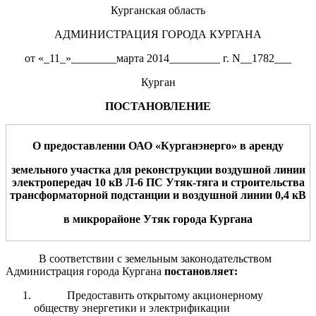
Курганская область
АДМИНИСТРАЦИЯ ГОРОДА КУРГАНА
от «_11_»________марта 2014_________ г. N__1782___
Курган
ПОСТАНОВЛЕНИЕ
О предоставлении
О
А
О «
Курган
энерго
»
в
аренду
земельного участка для
ре
конструкции
воздушной
линии
электропередач
10
кВ
Л-6 ПС Утяк-тяга и строительства
трансформаторной подстанции и воздушной линии 0,4 кВ
в микрорайон
е
Утяк
город
а
Курган
а
В соответствии с земельным законодательством
Администрация города Кургана
постановляет:
Предоставить открытому акционерному
обществу энергетики и электрификации