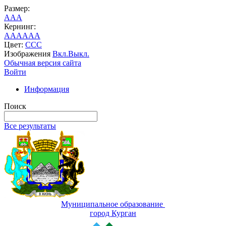
Размер:
A
A
A
Кернинг:
AA
AA
AA
Цвет:
C
C
C
Изображения
Вкл.
Выкл.
Обычная версия сайта
Войти
Информация
Поиск
Все результаты
Муниципальное образование
город Курган